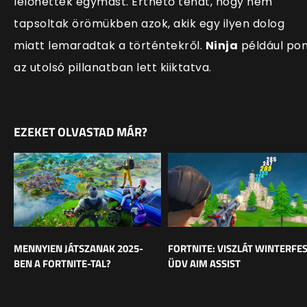
lelőhették egymást. Érthető tehát, hogy nem
tapsoltak örömükben azok, akik egy ilyen dolog
miatt lemaradtak a történtekről.
Ninja
például po
az utolsó pillanatban lett kiiktatva.
EZEKET OLVASTAD MÁR?
MENNYIEN JÁTSZANAK 2025-
FORTNITE: VISZLÁT WINTERFES
BEN A FORTNITE-TAL?
ÜDV AIM ASSIST