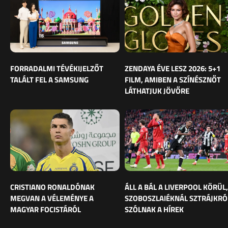
FORRADALMI TÉVÉKIJELZŐT
ZENDAYA ÉVE LESZ 2026: 5+1
TALÁLT FEL A SAMSUNG
FILM, AMIBEN A SZÍNÉSZNŐT
LÁTHATJUK JÖVŐRE
CRISTIANO RONALDÓNAK
ÁLL A BÁL A LIVERPOOL KÖRÜL,
MEGVAN A VÉLEMÉNYE A
SZOBOSZLAIÉKNÁL SZTRÁJKRÓ
MAGYAR FOCISTÁRÓL
SZÓLNAK A HÍREK