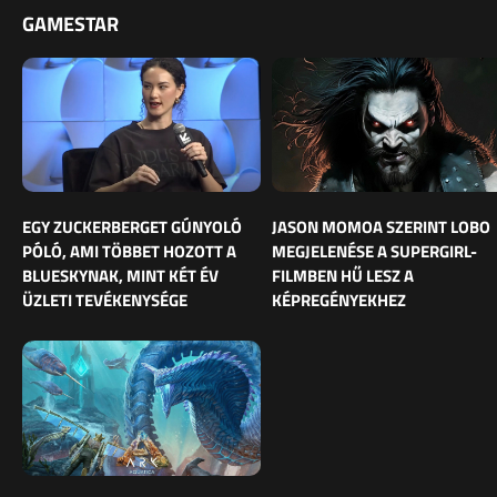
GAMESTAR
EGY ZUCKERBERGET GÚNYOLÓ
JASON MOMOA SZERINT LOBO
PÓLÓ, AMI TÖBBET HOZOTT A
MEGJELENÉSE A SUPERGIRL-
BLUESKYNAK, MINT KÉT ÉV
FILMBEN HŰ LESZ A
ÜZLETI TEVÉKENYSÉGE
KÉPREGÉNYEKHEZ