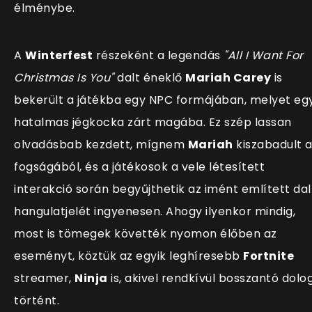
élménybe.
A
Winterfest
részeként a legendás
"All I Want For
Christmas Is You"
dalt éneklő
Mariah Carey
is
bekerült a játékba egy NPC formájában, melyet eg
hatalmas jégkocka zárt magába. Ez szép lassan
olvadásbab kezdett, m
ígnem
Mariah
kiszabadult 
fogságából, és a játékosok a vele létesített
interakció során begyűjthetik az imént említett dal
hangulatjelét ingyenesen. Ahogy ilyenkor mindig,
most is tömegek követték nyomon élőben az
eseményt, köztük az egyik leghíresebb
Fortnite
streamer,
Ninja
is, akivel rendkívül bosszantó dolo
történt.