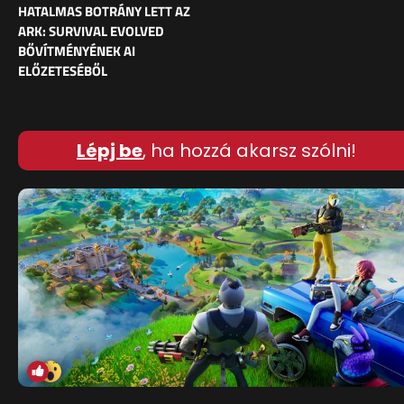
HATALMAS BOTRÁNY LETT AZ
ARK: SURVIVAL EVOLVED
BŐVÍTMÉNYÉNEK AI
ELŐZETESÉBŐL
Lépj be
, ha hozzá akarsz szólni!