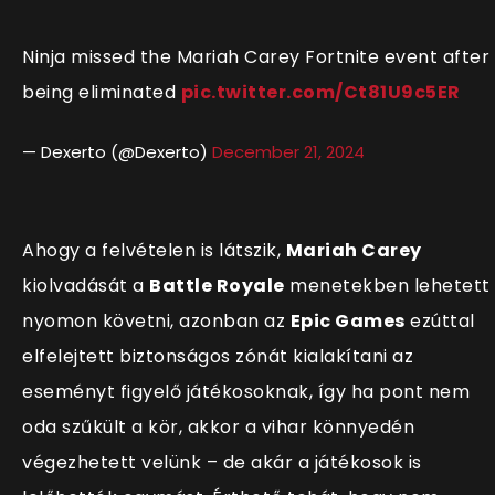
Ninja missed the Mariah Carey Fortnite event after
being eliminated
pic.twitter.com/Ct81U9c5ER
— Dexerto (@Dexerto)
December 21, 2024
Ahogy a felvételen is látszik,
Mariah Carey
kiolvadását a
Battle Royale
menetekben lehetett
nyomon követni, azonban az
Epic Games
ezúttal
elfelejtett biztonságos zónát kialak
ítani az
eseményt figyelő játékosoknak, így ha pont nem
oda szűkült a kör, akkor a vihar könnyedén
végezhetett velünk – de akár a játékosok is