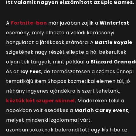
Itt valamit nagyon elszámított az Epic Games.
A
Fortnite-ban
már javában zajlik a
Winterfest
esemény, mely elhozta a valódi karácsonyi
hangulatot a játékosok számára. A
Battle Royale
szigetének nagy részét ellepte a hó, bekerültek
olyan téli tárgyak, mint például a
Blizzard Granad
és az
Icy Feet
, de természetesen a számos ünnepi
tematikájú Item Shopos kozmetikai elemen túl, jó
néhány ingyenes ajándékra is szert tehetünk,
köztük két szuper skinnel
. Mindezeken felül a
napokban volt esedékes a
Mariah Carey event
,
melyet mindenki izgalommal várt,
azonban sokaknak belerond
ított egy kis hiba az