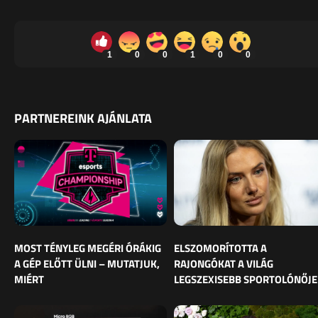
1
0
0
1
0
0
PARTNEREINK AJÁNLATA
MOST TÉNYLEG MEGÉRI ÓRÁKIG
ELSZOMORÍTOTTA A
A GÉP ELŐTT ÜLNI – MUTATJUK,
RAJONGÓKAT A VILÁG
MIÉRT
LEGSZEXISEBB SPORTOLÓNŐJE