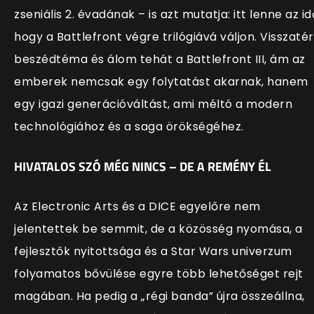
zseniális 2. évadának – is azt mutatja: itt lenne az id
hogy a Battlefront végre trilógiává váljon. Visszaté
beszédtéma és álom tehát a Battlefront III, ám az
emberek nemcsak egy folytatást akarnak, hanem
egy igazi generációváltást, ami méltó a modern
technológiához és a saga örökségéhez.
HIVATALOS SZÓ MÉG NINCS – DE A REMÉNY ÉL
Az Electronic Arts és a DICE egyelőre nem
jelentettek be semmit, de a közösség nyomása, a
fejlesztők nyitottsága és a Star Wars univerzum
folyamatos bővülése egyre több lehetőséget rejt
magában. Ha pedig a „régi banda” újra összeállna,