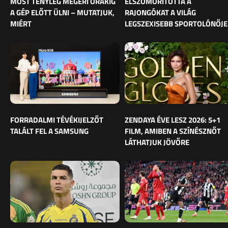
MOST TÉNYLEG MEGÉRI ÓRÁKIG
ELSZOMORÍTOTTA A
A GÉP ELŐTT ÜLNI – MUTATJUK,
RAJONGÓKAT A VILÁG
MIÉRT
LEGSZEXISEBB SPORTOLÓNŐJE
FORRADALMI TÉVÉKIJELZŐT
ZENDAYA ÉVE LESZ 2026: 5+1
TALÁLT FEL A SAMSUNG
FILM, AMIBEN A SZÍNÉSZNŐT
LÁTHATJUK JÖVŐRE