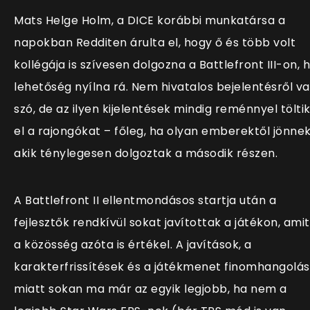
Mats Helge Holm, a DICE korábbi munkatársa a
napokban Redditen árulta el, hogy ő és több volt
kollégája is szívesen dolgozna a Battlefront III-on, 
lehetőség nyílna rá. Nem hivatalos bejelentésről v
szó, de az ilyen kijelentések mindig reménnyel tölti
el a rajongókat – főleg, ha olyan emberektől jönnek
akik ténylegesen dolgoztak a második részen.
A Battlefront II ellentmondásos startja után a
fejlesztők rendkívül sokat javítottak a játékon, amit
a közösség azóta is értékel. A javítások, a
karakterfrissítések és a játékmenet finomhangolá
miatt sokan ma már az egyik legjobb, ha nem a