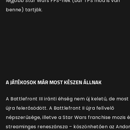
legjobb Star Wars FPS-nek (bár TPS mód is van
benne) tartják.
A JÁTÉKOSOK MÁR MOST KÉSZEN ÁLLNAK
A Battlefront III iránti éhség nem új keletű, de most
újra felerősödött. A Battlefront II újra felívelő
népszerűsége, illetve a Star Wars franchise mozis 
streaminges reneszánsza – köszönhetően az Ando