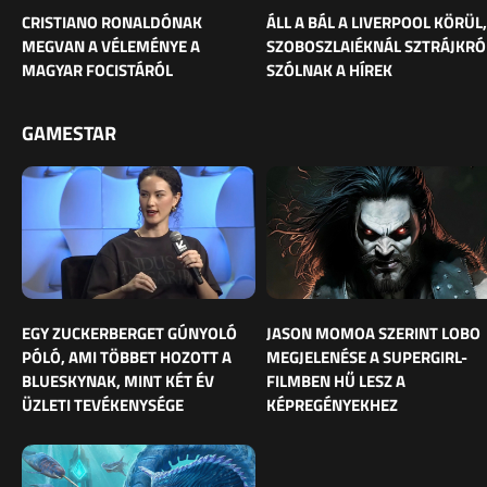
CRISTIANO RONALDÓNAK
ÁLL A BÁL A LIVERPOOL KÖRÜL,
MEGVAN A VÉLEMÉNYE A
SZOBOSZLAIÉKNÁL SZTRÁJKRÓ
MAGYAR FOCISTÁRÓL
SZÓLNAK A HÍREK
GAMESTAR
EGY ZUCKERBERGET GÚNYOLÓ
JASON MOMOA SZERINT LOBO
PÓLÓ, AMI TÖBBET HOZOTT A
MEGJELENÉSE A SUPERGIRL-
BLUESKYNAK, MINT KÉT ÉV
FILMBEN HŰ LESZ A
ÜZLETI TEVÉKENYSÉGE
KÉPREGÉNYEKHEZ