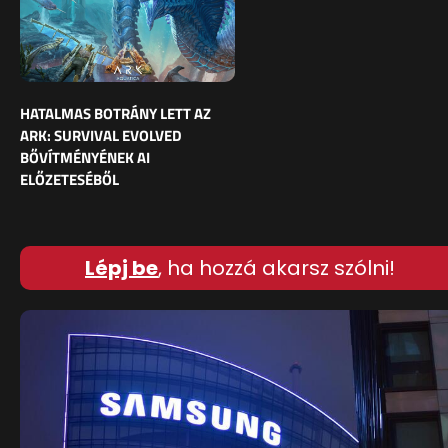
HATALMAS BOTRÁNY LETT AZ
ARK: SURVIVAL EVOLVED
BŐVÍTMÉNYÉNEK AI
ELŐZETESÉBŐL
Lépj be
, ha hozzá akarsz szólni!