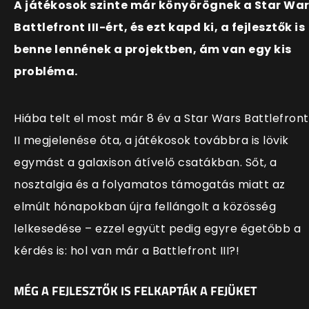
A játékosok szinte már könyörögnek a Star Wa
Battlefront III-ért, és ezt kapd ki, a fejlesztők is
benne lennének a projektben, ám van egy kis
probléma.
Hiába telt el most már 8 év a Star Wars Battlefront
II megjelenése óta, a játékosok továbbra is lövik
egymást a galaxison átívelő csatákban. Sőt, a
nosztalgia és a folyamatos támogatás miatt az
elmúlt hónapokban újra fellángolt a közösség
lelkesedése – ezzel együtt pedig egyre égetőbb a
kérdés is: hol van már a Battlefront III?!
MÉG A FEJLESZTŐK IS FELKAPTÁK A FEJÜKET