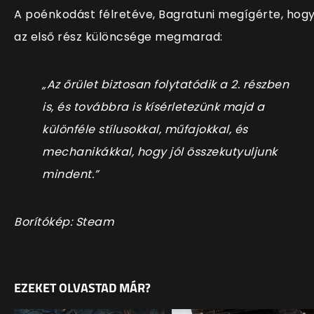
A poénkodást félretéve, Bagratuni megígérte, hog
az első rész különcsége megmarad:
„Az őrület biztosan folytatódik a 2. részben
is, és továbbra is kísérletezünk majd a
különféle stílusokkal, műfajokkal, és
mechanikákkal, hogy jól összekutyuljunk
mindent.”
Borítókép: Steam
EZEKET OLVASTAD MÁR?