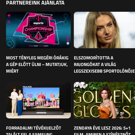
PARTNEREINK AJÁNLATA
MOST TÉNYLEG MEGÉRI ÓRÁKIG
ELSZOMORÍTOTTA A
A GÉP ELŐTT ÜLNI – MUTATJUK,
RAJONGÓKAT A VILÁG
MIÉRT
LEGSZEXISEBB SPORTOLÓNŐJE
FORRADALMI TÉVÉKIJELZŐT
ZENDAYA ÉVE LESZ 2026: 5+1
TALÁLT FEL A SAMSUNG
FILM, AMIBEN A SZÍNÉSZNŐT