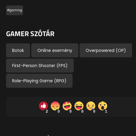
#gaming
GAMER SZÓTÁR
Botok
Online esemény
Overpowered (OP)
First-Person Shooter (FPS)
Role-Playing Game (RPG)
2
0
0
0
0
1