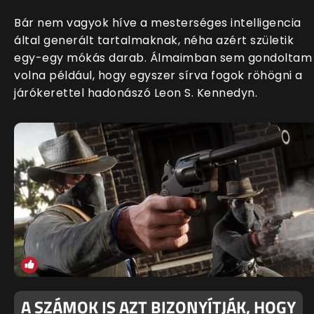
Bár nem vagyok híve a mesterséges intelligencia
által generált tartalmaknak, néha azért születik
egy-egy mókás darab. Álmaimban sem gondoltam
volna például, hogy egyszer sírva fogok röhögni a
járókerettel hadonászó Leon S. Kennedyn.
A SZÁMOK IS AZT BIZONYÍTJÁK, HOGY