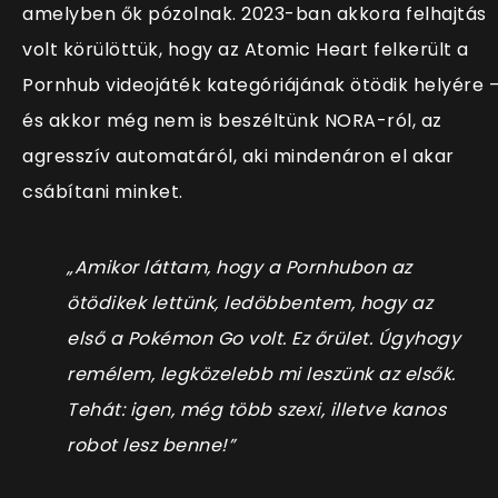
amelyben ők pózolnak. 2023-ban akkora felhajtás
volt körülöttük, hogy az Atomic Heart felkerült a
Pornhub videojáték kategóriájának ötödik helyére 
és akkor még nem is beszéltünk NORA-ról, az
agresszív automatáról, aki mindenáron el akar
csábítani minket.
„Amikor láttam, hogy a Pornhubon az
ötödikek lettünk, ledöbbentem, hogy az
első a Pokémon Go volt. Ez őrület. Úgyhogy
remélem, legközelebb mi leszünk az elsők.
Tehát: igen, még több szexi, illetve kanos
robot lesz benne!”