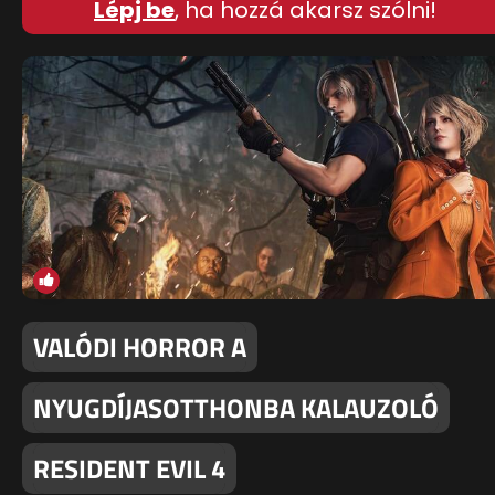
Lépj be
, ha hozzá akarsz szólni!
VALÓDI HORROR A
NYUGDÍJASOTTHONBA KALAUZOLÓ
RESIDENT EVIL 4