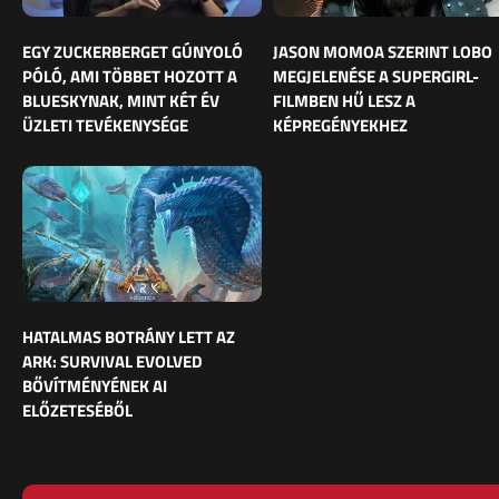
EGY ZUCKERBERGET GÚNYOLÓ
JASON MOMOA SZERINT LOBO
PÓLÓ, AMI TÖBBET HOZOTT A
MEGJELENÉSE A SUPERGIRL-
BLUESKYNAK, MINT KÉT ÉV
FILMBEN HŰ LESZ A
ÜZLETI TEVÉKENYSÉGE
KÉPREGÉNYEKHEZ
HATALMAS BOTRÁNY LETT AZ
ARK: SURVIVAL EVOLVED
BŐVÍTMÉNYÉNEK AI
ELŐZETESÉBŐL