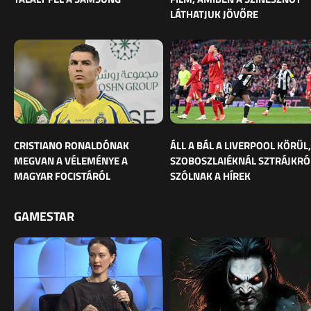
LÁTHATJUK JÖVŐRE
CRISTIANO RONALDÓNAK
ÁLL A BÁL A LIVERPOOL KÖRÜL,
MEGVAN A VÉLEMÉNYE A
SZOBOSZLAIÉKNÁL SZTRÁJKRÓ
MAGYAR FOCISTÁRÓL
SZÓLNAK A HÍREK
GAMESTAR