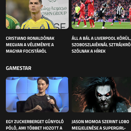
CRISTIANO RONALDÓNAK
ÁLL A BÁL A LIVERPOOL KÖRÜL,
MEGVAN A VÉLEMÉNYE A
SZOBOSZLAIÉKNÁL SZTRÁJKRÓ
MAGYAR FOCISTÁRÓL
SZÓLNAK A HÍREK
GAMESTAR
EGY ZUCKERBERGET GÚNYOLÓ
JASON MOMOA SZERINT LOBO
PÓLÓ, AMI TÖBBET HOZOTT A
MEGJELENÉSE A SUPERGIRL-