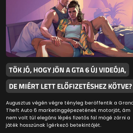
TÖK JÓ, HOGY JÖN A GTA 6 ÚJ VIDEÓJA,
DE MIÉRT LETT ELŐFIZETÉSHEZ KÖTVE?
Augusztus végén végre tényleg beröffentik a Gran
Theft Auto 6 marketinggépezetének motorját, ám
nem volt túl elegáns lépés fizetős fal mögé zárni a
játék hosszúnak ígérkező betekintőjét.