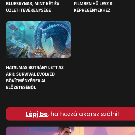
BLUESKYNAK, MINT KÉT ÉV
FILMBEN HŰ LESZ A
ÜZLETI TEVÉKENYSÉGE
KÉPREGÉNYEKHEZ
HATALMAS BOTRÁNY LETT AZ
ARK: SURVIVAL EVOLVED
BŐVÍTMÉNYÉNEK AI
ELŐZETESÉBŐL
Lépj be
, ha hozzá akarsz szólni!