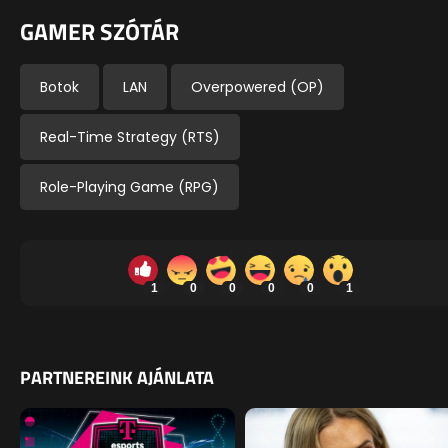
GAMER SZÓTÁR
Botok
LAN
Overpowered (OP)
Real-Time Strategy (RTS)
Role-Playing Game (RPG)
1
0
0
0
0
1
PARTNEREINK AJÁNLATA