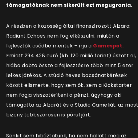
támogatóknak nem sikerült ezt megugrania.
A részben a közösség által finanszírozott Alzara:
Radiant Echoes nem fog elkészülni, miután a
fejlesztők csődbe mentek – írja a
Gamespot.
Emiatt 294 428 euró (kb. 120 millió forint) úszott el,
hiába dobta össze a fejlesztésre több mint 5 ezer
lelkes játékos. A stúdió heves bocsánatkérések
között elismerte, hogy sem ők, sem a Kickstarter
nem fogja visszatéríteni a pénzt, úgyhogy aki
támogatta az Alzarát és a Studio Cameliát, az mos
bizony többszörösen is pórul járt.
Senkit sem hibáztatunk, ha nem hallott még az