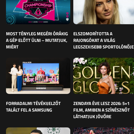
MOST TÉNYLEG MEGÉRI ÓRÁKIG
ELSZOMORÍTOTTA A
A GÉP ELŐTT ÜLNI – MUTATJUK,
RAJONGÓKAT A VILÁG
MIÉRT
LEGSZEXISEBB SPORTOLÓNŐJE
FORRADALMI TÉVÉKIJELZŐT
ZENDAYA ÉVE LESZ 2026: 5+1
TALÁLT FEL A SAMSUNG
FILM, AMIBEN A SZÍNÉSZNŐT
LÁTHATJUK JÖVŐRE