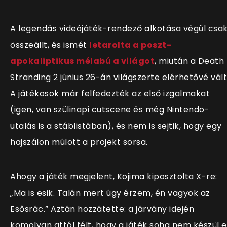
A legendás videójáték-rendező alkotása végül csa
összeállt, és ismét
letarolta a poszt-
apokaliptikus mélabú a világot
, miután a Death
Stranding 2 június 26-án világszerte elérhetővé vált
A játékosok már felfedezték az első izgalmakat
(igen, van szülinapi cutscene és még Nintendo-
utalás is a stáblistában), és nem is sejtik, hogy egy
hajszálon múlott a projekt sorsa.
Ahogy a játék megjelent, Kojima kiposztolta X-re:
„Ma is esik. Talán mert úgy érzem, én vagyok az
Esősrác.” Aztán hozzátette: a járvány idején
komolyan attól félt, hogy a játék soha nem készül el