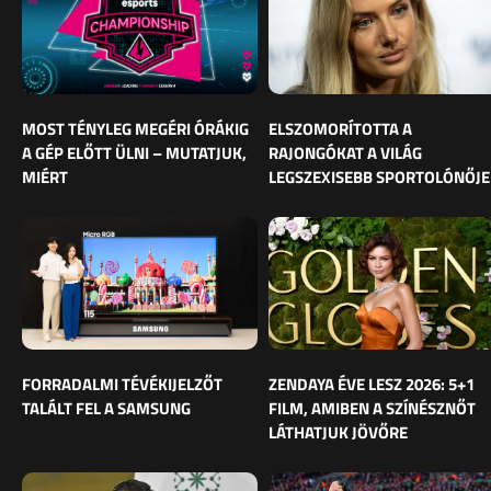
MOST TÉNYLEG MEGÉRI ÓRÁKIG
ELSZOMORÍTOTTA A
A GÉP ELŐTT ÜLNI – MUTATJUK,
RAJONGÓKAT A VILÁG
MIÉRT
LEGSZEXISEBB SPORTOLÓNŐJE
FORRADALMI TÉVÉKIJELZŐT
ZENDAYA ÉVE LESZ 2026: 5+1
TALÁLT FEL A SAMSUNG
FILM, AMIBEN A SZÍNÉSZNŐT
LÁTHATJUK JÖVŐRE