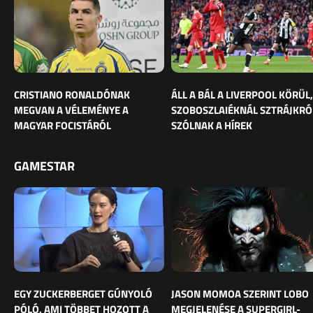
CRISTIANO RONALDÓNAK
ÁLL A BÁL A LIVERPOOL KÖRÜL,
MEGVAN A VÉLEMÉNYE A
SZOBOSZLAIÉKNÁL SZTRÁJKRÓ
MAGYAR FOCISTÁRÓL
SZÓLNAK A HÍREK
GAMESTAR
EGY ZUCKERBERGET GÚNYOLÓ
JASON MOMOA SZERINT LOBO
PÓLÓ, AMI TÖBBET HOZOTT A
MEGJELENÉSE A SUPERGIRL-