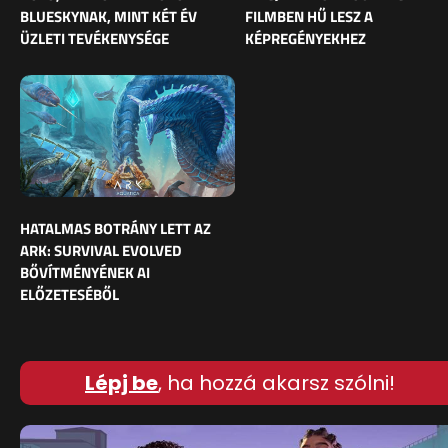
BLUESKYNAK, MINT KÉT ÉV
FILMBEN HŰ LESZ A
ÜZLETI TEVÉKENYSÉGE
KÉPREGÉNYEKHEZ
HATALMAS BOTRÁNY LETT AZ
ARK: SURVIVAL EVOLVED
BŐVÍTMÉNYÉNEK AI
ELŐZETESÉBŐL
Lépj be
, ha hozzá akarsz szólni!