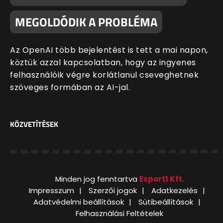
MEGOLDÓDIK A PROBLÉMA
Az OpenAI több bejelentést is tett a mai napon,
köztük azzal kapcsolatban, hogy az ingyenes
felhasználóik végre korlátlanul cseveghetnek
szöveges formában az AI-jal.
KÖZVETÍTÉSEK
Minden jog fenntartva
Esport1 Kft.
Impresszum
Szerzői jogok
Adatkezelés
Adatvédelmi beállítások
Sütibeállítások
Felhasználási Feltételek