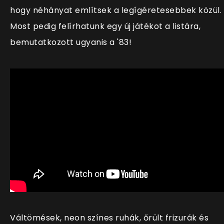
hogy néhányat említsek a legígéretesebbek közül.
Most pedig felírhatunk egy új játékot a listára,
bemutatkozott ugyanis a '83!
Váltömések, neon színes ruhák, őrült frizurák és