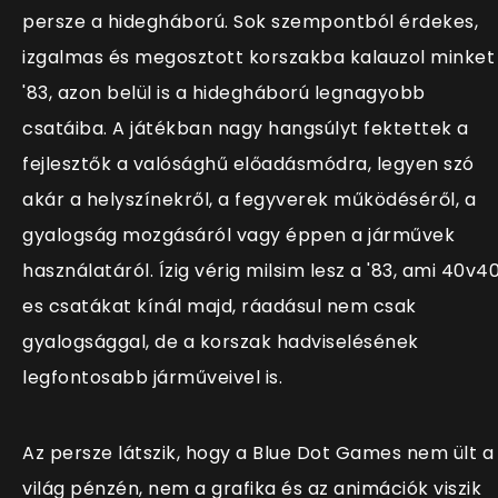
persze a hidegháború. Sok szempontból érdekes,
izgalmas és megosztott korszakba kalauzol minket
'83, azon belül is a hidegháború legnagyobb
csatáiba. A játékban nagy hangsúlyt fektettek a
fejlesztők a valósághű előadásmódra, legyen szó
akár a helyszínekről, a fegyverek működéséről, a
gyalogság mozgásáról vagy éppen a járművek
használatáról. Ízig vérig milsim lesz a '83, ami 40v4
es csatákat kínál majd, ráadásul nem csak
gyalogsággal, de a korszak hadviselésének
legfontosabb járműveivel is.
Az persze látszik, hogy a Blue Dot Games nem ült a
világ pénzén, nem a grafika és az animációk viszik