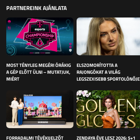
PARTNEREINK AJÁNLATA
MOST TÉNYLEG MEGÉRI ÓRÁKIG
ELSZOMORÍTOTTA A
A GÉP ELŐTT ÜLNI – MUTATJUK,
RAJONGÓKAT A VILÁG
MIÉRT
LEGSZEXISEBB SPORTOLÓNŐJE
FORRADALMI TÉVÉKIJELZŐT
ZENDAYA ÉVE LESZ 2026: 5+1