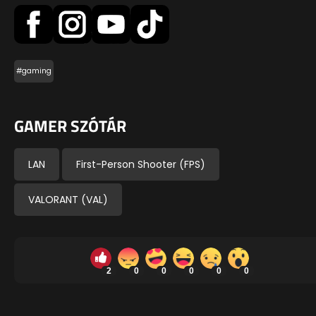
#gaming
GAMER SZÓTÁR
LAN
First-Person Shooter (FPS)
VALORANT (VAL)
2
0
0
0
0
0