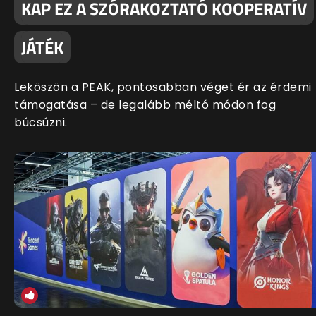
KAP EZ A SZÓRAKOZTATÓ KOOPERATÍV
JÁTÉK
Leköszön a PEAK, pontosabban véget ér az érdemi
támogatása – de legalább méltó módon fog
búcsúzni.