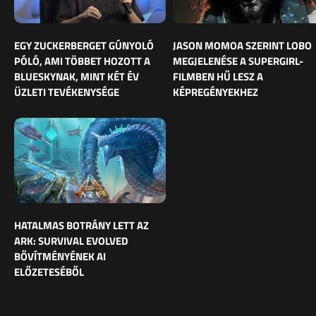
EGY ZUCKERBERGET GÚNYOLÓ
JASON MOMOA SZERINT LOBO
PÓLÓ, AMI TÖBBET HOZOTT A
MEGJELENÉSE A SUPERGIRL-
BLUESKYNAK, MINT KÉT ÉV
FILMBEN HŰ LESZ A
ÜZLETI TEVÉKENYSÉGE
KÉPREGÉNYEKHEZ
HATALMAS BOTRÁNY LETT AZ
ARK: SURVIVAL EVOLVED
BŐVÍTMÉNYÉNEK AI
ELŐZETESÉBŐL