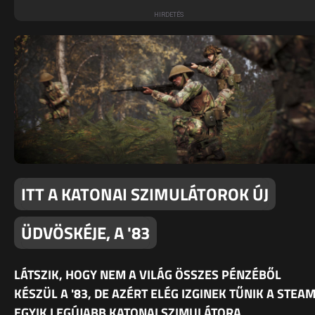
ITT A KATONAI SZIMULÁTOROK ÚJ
ÜDVÖSKÉJE, A '83
LÁTSZIK, HOGY NEM A VILÁG ÖSSZES PÉNZÉBŐL
KÉSZÜL A '83, DE AZÉRT ELÉG IZGINEK TŰNIK A STEA
EGYIK LEGÚJABB KATONAI SZIMULÁTORA.