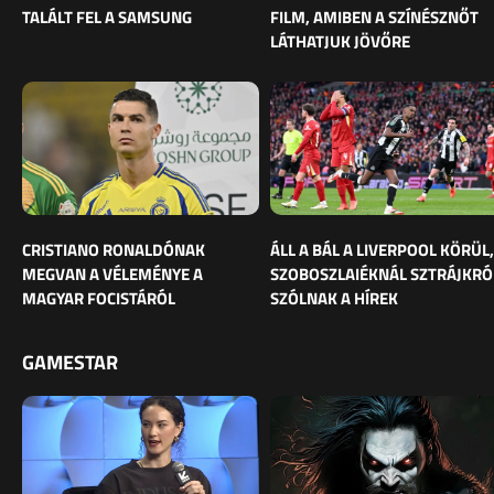
TALÁLT FEL A SAMSUNG
FILM, AMIBEN A SZÍNÉSZNŐT
LÁTHATJUK JÖVŐRE
CRISTIANO RONALDÓNAK
ÁLL A BÁL A LIVERPOOL KÖRÜL,
MEGVAN A VÉLEMÉNYE A
SZOBOSZLAIÉKNÁL SZTRÁJKRÓ
MAGYAR FOCISTÁRÓL
SZÓLNAK A HÍREK
GAMESTAR