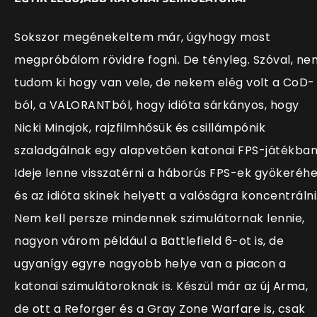
Sokszor megénekeltem már, úgyhogy most
megpróbálom rövidre fogni. De tényleg. Szóval, ne
tudom ki hogy van vele, de nekem elég volt a CoD-
ból, a VALORANTból, hogy idióta sárkányos, hogy
Nicki Minajok, rajzfilmhősük és csillámpónik
szaladgálnak egy alapvetően katonai FPS-játékban
Ideje lenne visszatérni a háborús FPS-ek gyökeréh
és az idióta skinek helyett a valóságra koncentrálni
Nem kell persze mindennek szimulátornak lennie,
nagyon várom például a Battlefield 6-ot is, de
ugyanígy egyre nagyobb helye van a piacon a
katonai szimulátoroknak is. Készül már az új Arma,
de ott a Reforger és a Gray Zone Warfare is, csak