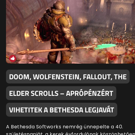
DOOM, WOLFENSTEIN, FALLOUT, THE
ELDER SCROLLS – APRÓPÉNZÉRT
VIHETITEK A BETHESDA LEGJAVÁT
A Bethesda Softworks nemrég ünnepelte a 40.
születésnapját, a kerek évfordulónak köszönhetőe