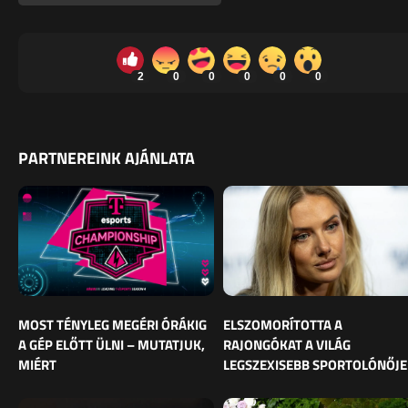
2
0
0
0
0
0
PARTNEREINK AJÁNLATA
MOST TÉNYLEG MEGÉRI ÓRÁKIG
ELSZOMORÍTOTTA A
A GÉP ELŐTT ÜLNI – MUTATJUK,
RAJONGÓKAT A VILÁG
MIÉRT
LEGSZEXISEBB SPORTOLÓNŐJE