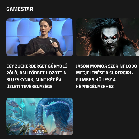
GAMESTAR
EGY ZUCKERBERGET GÚNYOLÓ
JASON MOMOA SZERINT LOBO
PÓLÓ, AMI TÖBBET HOZOTT A
MEGJELENÉSE A SUPERGIRL-
BLUESKYNAK, MINT KÉT ÉV
FILMBEN HŰ LESZ A
ÜZLETI TEVÉKENYSÉGE
KÉPREGÉNYEKHEZ