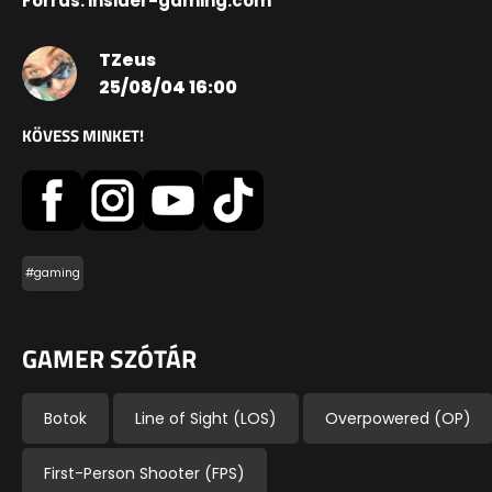
Forrás: insider-gaming.com
TZeus
25/08/04 16:00
KÖVESS MINKET!
#gaming
GAMER SZÓTÁR
Botok
Line of Sight (LOS)
Overpowered (OP)
First-Person Shooter (FPS)