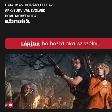
HATALMAS BOTRÁNY LETT AZ
ARK: SURVIVAL EVOLVED
BŐVÍTMÉNYÉNEK AI
ELŐZETESÉBŐL
Lépj be
, ha hozzá akarsz szólni!