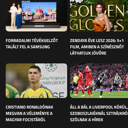
FORRADALMI TÉVÉKIJELZŐT
ZENDAYA ÉVE LESZ 2026: 5+1
TALÁLT FEL A SAMSUNG
FILM, AMIBEN A SZÍNÉSZNŐT
LÁTHATJUK JÖVŐRE
CRISTIANO RONALDÓNAK
ÁLL A BÁL A LIVERPOOL KÖRÜL,
MEGVAN A VÉLEMÉNYE A
SZOBOSZLAIÉKNÁL SZTRÁJKRÓ
MAGYAR FOCISTÁRÓL
SZÓLNAK A HÍREK