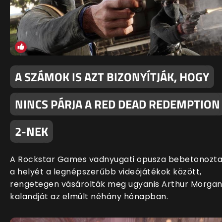
A SZÁMOK IS AZT BIZONYÍTJÁK, HOGY
NINCS PÁRJA A RED DEAD REDEMPTION
2-NEK
A Rockstar Games vadnyugati opusza bebetonozt
a helyét a legnépszerűbb videójátékok között,
rengetegen vásárolták meg ugyanis Arthur Morga
kalandját az elmúlt néhány hónapban.