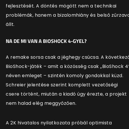
fejlesztését. A döntés mögött nem a technikai
problémák, hanem a bizalomhiány és belső zűrzav
állt.
NA DE MI VAN A BIOSHOCK 4-GYEL?
A remake sorsa csak a jéghegy csúcsa. A következ
BioShock-játék – amit a közösség csak „BioShock 4
néven emleget – szintén komoly gondokkal küzd.
Schreier jelentése szerint komplett vezetőségi
csere történt, miután a kiadó úgy érezte, a projekt
nem halad elég meggyőzően.
A 2K hivatalos nyilatkozata próbál optimista