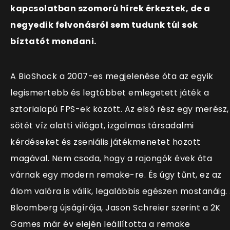
kapcsolatban szomorú hírek érkeztek, de a
negyedik felvonásról sem tudunk túl sok
bíztatót mondani.
A BioShock a 2007-es megjelenése óta az egyik
legismertebb és legtöbbet emlegetett játék a
sztorialapú FPS-ek között. Az első rész egy merész,
sötét víz alatti világot, izgalmas társadalmi
kérdéseket és zseniális játékmenetet hozott
magával. Nem csoda, hogy a rajongók évek óta
várnak egy modern remake-re. És úgy tűnt, ez az
álom valóra is válik, legalábbis egészen mostanáig.
Bloomberg újságírója, Jason Schreier szerint a 2K
Games már év elején leállította a remake