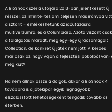
A BioShock széria utoljára 2013-ban jelentkezett új
résszel, az Infinite-tel, ami teljesen más irányba vit
a sztorit – emlékezhetünk az időutazásra,
multiverzumra, és a Columbiára. Azóta viszont csak
a találgatás maradt, meg egy-egy újracsomagolt
Collection, de konkrét új játék nem jött. A kérdés
már csak az, hogy vajon a fejlesztési pokolból van-
még kiút?
Ha nem állnak össze a dolgok, akkor a BioShock 4
továbbra is a játékipar egyik legnagyobb
elszalasztott lehetőségeként tengődik tovább az
éterben.