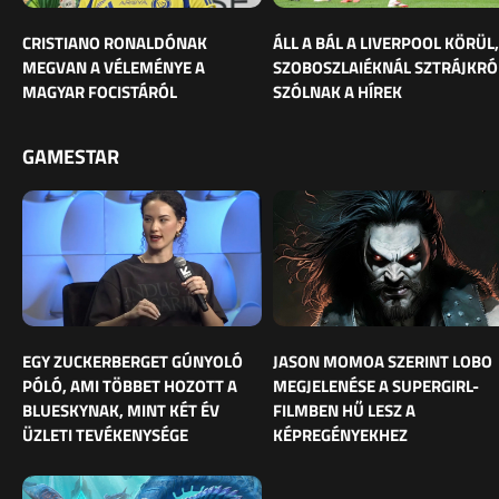
CRISTIANO RONALDÓNAK
ÁLL A BÁL A LIVERPOOL KÖRÜL,
MEGVAN A VÉLEMÉNYE A
SZOBOSZLAIÉKNÁL SZTRÁJKRÓ
MAGYAR FOCISTÁRÓL
SZÓLNAK A HÍREK
GAMESTAR
EGY ZUCKERBERGET GÚNYOLÓ
JASON MOMOA SZERINT LOBO
PÓLÓ, AMI TÖBBET HOZOTT A
MEGJELENÉSE A SUPERGIRL-
BLUESKYNAK, MINT KÉT ÉV
FILMBEN HŰ LESZ A
ÜZLETI TEVÉKENYSÉGE
KÉPREGÉNYEKHEZ