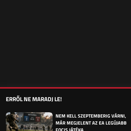
ERRŐL NE MARADJ LE!
NEM KELL SZEPTEMBERIG VÁRNI,
MÁR MEGJELENT AZ EA LEGÚJABB
FOCIS JÁTÉKA