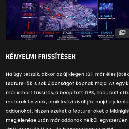
KÉNYELMI FRISSÍTÉSEK
Ha úgy tetszik, akkor az új kiegen túli, már éles játé
feature-ök is sok újdonságot kapnak majd. Az egyik
már ismert frissítés, a beépített DPS, heal, buff stb.
meterek lesznek, amik kvázi kiváltják majd a jelenle
addonokat, hiszen ezeket a feature-öket a Midnigh
megjelenése után már addonok nélkül, egyszerűen