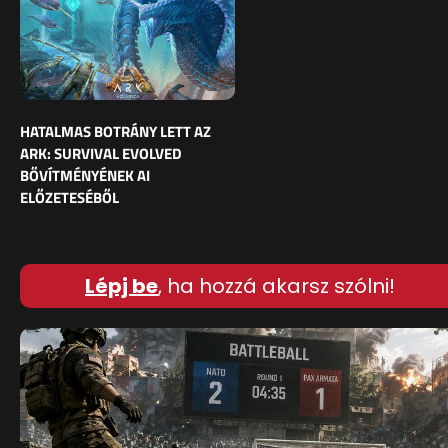
HATALMAS BOTRÁNY LETT AZ
ARK: SURVIVAL EVOLVED
BŐVÍTMÉNYÉNEK AI
ELŐZETESÉBŐL
Lépj be
, ha hozzá akarsz szólni!