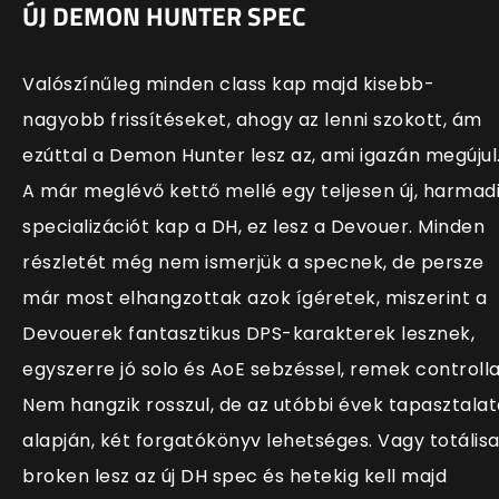
ÚJ DEMON HUNTER SPEC
Valószínűleg minden class kap majd kisebb-
nagyobb frissítéseket, ahogy az lenni szokott, ám
ezúttal a Demon Hunter lesz az, ami igazán megújul
A már meglévő kettő mellé egy teljesen új, harmad
specializációt kap a DH, ez lesz a Devouer. Minden
részletét még nem ismerjük a specnek, de persze
már most elhangzottak azok ígéretek, miszerint a
Devouerek fantasztikus DPS-karakterek lesznek,
egyszerre jó solo és AoE sebzéssel, remek controlla
Nem hangzik rosszul, de az utóbbi évek tapasztalat
alapján, két forgatókönyv lehetséges. Vagy totális
broken lesz az új DH spec és hetekig kell majd