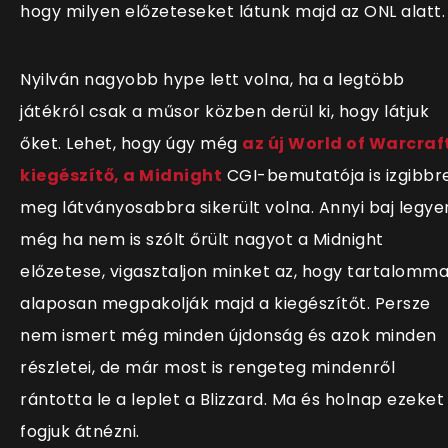
hogy milyen előzeteseket látunk majd az ONL alatt.
Nyilván nagyobb hype lett volna, ha a legtöbb
játékról csak a műsor közben derül ki, hogy látjuk
őket. Lehet, hogy úgy még
az új World of Warcraf
kiegészítő, a Midnight
CGI-bemutatója is izgibbre
meg látványosabbra sikerült volna. Annyi baj legye
még ha nem is szólt őrült nagyot a Midnight
előzetese, vigasztaljon minket az, hogy tartalomma
alaposan megpakolják majd a kiegészítőt. Persze
nem ismert még minden újdonság és azok minden
részletei, de már most is rengeteg mindenről
rántotta le a leplet a Blizzard. Ma és holnap ezeket
fogjuk átnézni.