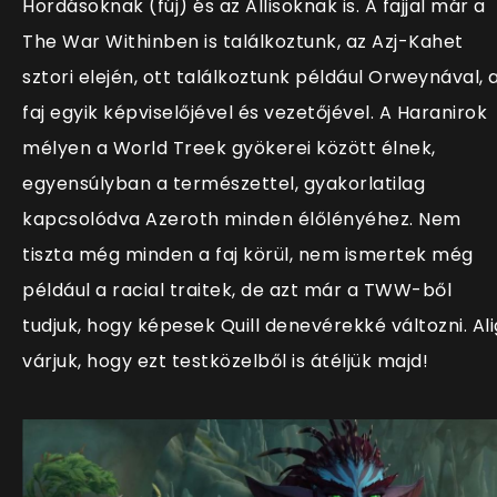
Hordásoknak (fúj) és az Allisoknak is. A fajjal már a
The War Withinben is találkoztunk, az
Azj-Kahet
sztori elején, ott találkoztunk például Orweynával, 
faj egyik képviselőjével és vezetőjével. A Haranirok
mélyen a World Treek gyökerei között élnek,
egyensúlyban a természettel, gyakorlatilag
kapcsolódva Azeroth minden élőlényéhez. Nem
tiszta még minden a faj körül, nem ismertek még
például a racial traitek, de azt már a TWW-ből
tudjuk, hogy képesek Quill denevérekké változni. Ali
várjuk, hogy ezt testközelből is átéljük majd!