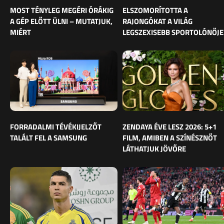
MOST TÉNYLEG MEGÉRI ÓRÁKIG
ELSZOMORÍTOTTA A
A GÉP ELŐTT ÜLNI – MUTATJUK,
RAJONGÓKAT A VILÁG
MIÉRT
LEGSZEXISEBB SPORTOLÓNŐJE
FORRADALMI TÉVÉKIJELZŐT
ZENDAYA ÉVE LESZ 2026: 5+1
TALÁLT FEL A SAMSUNG
FILM, AMIBEN A SZÍNÉSZNŐT
LÁTHATJUK JÖVŐRE