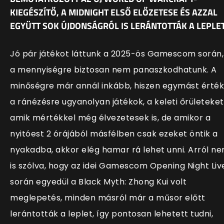
KIEGÉSZÍTŐ, A MIDNIGHT ELSŐ ELŐZETESE ÉS AZZAL
EGYÜTT SOK ÚJDONSÁGRÓL IS LERÁNTOTTÁK A LEPLET
Jó pár játékot láttunk a 2025-ös Gamescom során,
a mennyiségre biztosan nem panaszkodhatunk. A
minőségre már annál inkább, hiszen egymást érték
a ránézésre ugyanolyan játékok, a keleti őrületeket
amik mértékkel még élvezetesek is, de amikor a
nyitóest 2 órájából másfélben csak ezeket öntik a
nyakadba, akkor elég hamar rá lehet unni. Arról n
is szólva, hogy az idei Gamescom Opening Night Liv
során egyedül a Black Myth: Zhong Kui volt
meglepetés, minden másról már a műsor előtt
lerántották a leplet, így pontosan lehetett tudni,