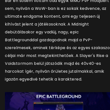
Bár én sosem voltam oda egyik MMO PvP módjáért
sem, nyilván a WoW-ban is ez sokak kedvence, az
ultimate endgame kontent, ami egy teljesen új
kihívást jelent a játékosoknak. A Midnight
debütálásakor egy vadiúj, nagy, epic
Battlegrounddal gazdagodnak majd a PvP-
szerelmesek, aminek térképe és az egyes szakaszo
céljai már most megtekinthetőek. A Slayer's Rise a
Voidstormom belül játszódik majd és 40v40-es
harcokat ígér, nyilván őrületes jutalmakkal, amik
igazán egyedivé tehetik a karaktered.