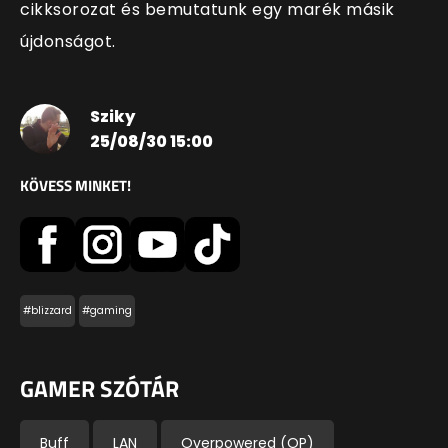
cikksorozat és bemutatunk egy marék másik
újdonságot.
Sziky
25/08/30 15:00
KÖVESS MINKET!
#blizzard
#gaming
GAMER SZÓTÁR
Buff
LAN
Overpowered (OP)