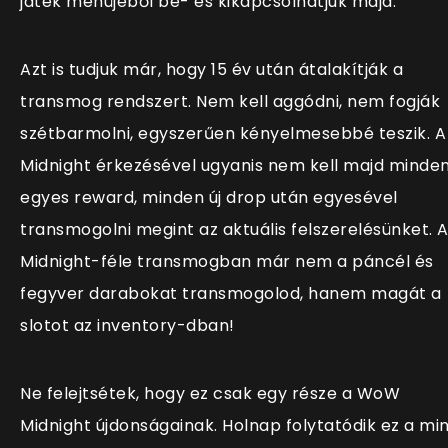
játék menüjéből be- és kikapcsolhatjuk majd.
Azt is tudjuk már, hogy 15 év után átalakítják a
transmog rendszert. Nem kell aggódni, nem fogják
szétbarmolni, egyszerűen kényelmesebbé teszik. A
Midnight érkezésével ugyanis nem kell majd minde
egyes reward, minden új drop után egyesével
transmogolni megint az aktuális felszerelésünket. 
Midnight-féle transmogban már nem a páncél és
fegyver darabokat transmogolod, hanem magát a
slotot az inventory-dban!
Ne felejtsétek, hogy ez csak egy része a WoW
Midnight újdonságainak. Holnap folytatódik ez a min