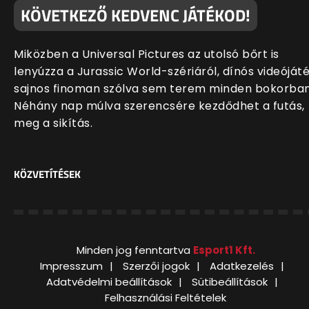
KÖVETKEZŐ KEDVENC JÁTÉKOD!
Miközben a Universal Pictures az utolsó bőrt is
lenyúzza a Jurassic World-szériáról, dínós videóját
sajnos finoman szólva sem terem minden bokorban
Néhány nap múlva szerencsére kezdődhet a futás,
meg a sikítás.
KÖZVETÍTÉSEK
Minden jog fenntartva
Esport1 Kft.
Impresszum
Szerzői jogok
Adatkezelés
Adatvédelmi beállítások
Sütibeállítások
Felhasználási Feltételek