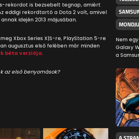
s-rekordot is bezsebelt tegnap, amiért
SAMSUN
z eddigi rekordtartó a Dota 2 volt, amivel
a annak idején 2013 májusában.
MONDJU
k meg Xbox Series X|S-re, PlayStation 5-re
Nem egy 
ban augusztus első felében már minden
Galaxy Wa
ék béta verziója.
a Samsu
ek az első benyomások?
A STRAN