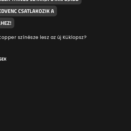
EDVENC CSATLAKOZIK A
HEZ!
topper színésze lesz az új Küklopsz?
SEK