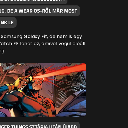
G, DE A WEAR OS-RŐL MÁR MOST
NK LE
Samsung Galaxy Fit, de nem is egy
tch FE lehet az, amivel végül előáll
ng.
GER THINGS SZTÁRJA UTÁN ÚJABB