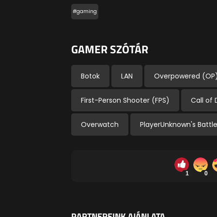
#gaming
GAMER SZÓTÁR
Botok
LAN
Overpowered (OP
First-Person Shooter (FPS)
Call of
Overwatch
PlayerUnknown's Battl
1
0
PARTNEREINK AJÁNLATA