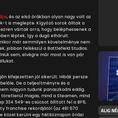
ája
, és az első órákban olyan nagy volt az
A-t is meglepte. Kígyózó sorok álltak a
ázezren vártak arra, hogy beléphessenek a
őben léptek, így a dugó elhárult.
amikor már semmilyen követelménye nem
k, jobban felkészül a Battlefield Studios.
elniük sem, elvégre már most is van pár
llukat.
pján kifejezetten jól sikerült. Hibák persze
előle. De a teljesítményre és a
a nem nagyon tudunk panaszkodni eddig.
 töretlenül magas, mind a Steamen, mind
p 334 549-es csúcsot állított fel a BF6,
y franchise rekordjától (az 491 670
ALIG NÉ
e közel kerülni egy hétköznapon óriási