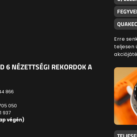
FEGYVE
QUAKEC
Erre sen
teljesen 
akciójáté
LD 6 NÉZETTSÉGI REKORDOK A
444 866
 705 050
1 937
 nap végén)
TELJES