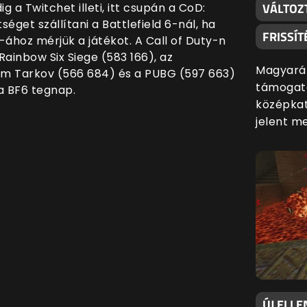
VÁLTOZ
 a Twitchet illeti, itt csupán a CoD:
get szállítani a Battlefield 6-nál, ha
FRISSÍT
e-ához mérjük a játékot. A Call of Duty-n
Rainbow Six Siege (583 166), az
Magyaráz
om Tarkov (566 684) és a PUBG (597 663)
támogatá
 a BF6 tegnap.
középkat
jelent m
ÚJ ELLE