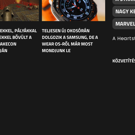
NAGY K
MARVEL
LEKKEL, PÁLYÁKKAL
TELJESEN ÚJ OKOSÓRÁN
EKKEL BŐVÜLT A
DOLGOZIK A SAMSUNG, DE A
A Hearts
UAKECON
WEAR OS-RŐL MÁR MOST
JÁN
MONDJUNK LE
KÖZVETÍTÉ