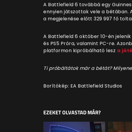
A Battlefield 6 továbbá egy Guinnes
ennyien játszottak vele a bétában. A
a megjelenése előtt 329 997 fő tolt
A Battlefield 6 október 10-én jeleni
és PS5 Próra, valamint PC-re. Azon
platformon kipróbálható lesz
a ját
Ti próbáltátok már a bétát? Milyen
Borítókép: EA Battlefield Studios
EZEKET OLVASTAD MÁR?