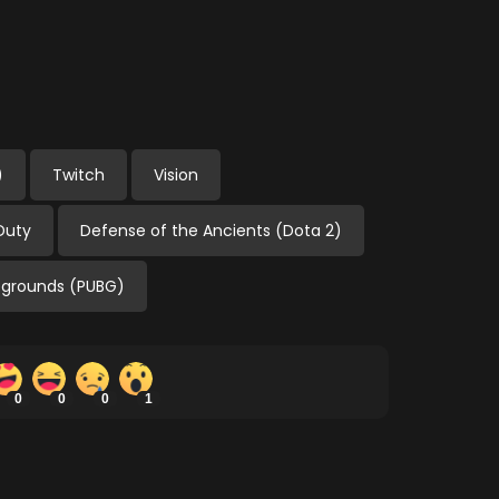
)
Twitch
Vision
 Duty
Defense of the Ancients (Dota 2)
egrounds (PUBG)
0
0
0
1