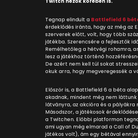
Twitch nézők körében is.
Tegnap elindult a
Battlefield 6 bét
érdeklődés iránta, hogy az még az E
szerverek előtt, volt, hogy több sz
játékba. Szerencsére a fejlesztők id
Remélhetőleg a hétvégi rohamra, 
lesz a játékhoz történő hozzéférésne
De azért nem kell túl sokat stressz
okuk arra, hogy megveregessék a vá
Először is, a Battlefield 6 a béta ala
akadnak, mindent még nem láttunk b
látványra, az akcióra és a pályákr
Másodszor, a játékosok érdeklődése
a Twitchen. Előbbi platformon tegna
ami ugyan még elmarad a Call of Dut
játékos volt), ám egy bétával ennyir