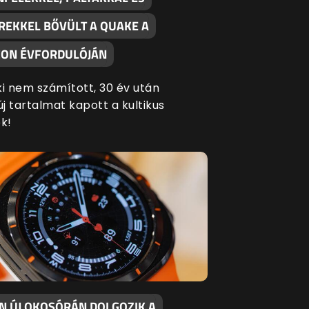
REKKEL BŐVÜLT A QUAKE A
ON ÉVFORDULÓJÁN
ki nem számított, 30 év után
új tartalmat kapott a kultikus
k!
EN ÚJ OKOSÓRÁN DOLGOZIK A