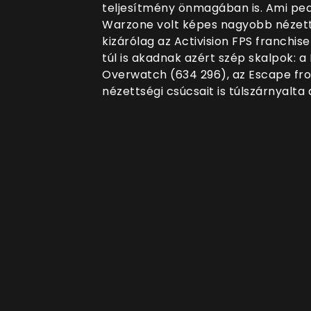
teljesítmény önmagában is. Ami pedig
Warzone volt képes nagyobb nézettsé
kizárólag az Activision FPS franchis
túl is akadnak azért szép skalpok: a 
Overwatch (634 296), az Escape fr
nézettségi csúcsait is túlszárnyalta