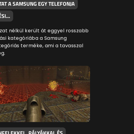
TAT A SAMSUNG EGY TELEFONJA
ÉSI…
at nélkül került át eggyel rosszabb
si kategóriába a Samsung
egóriás terméke, ami a tavasszal
eg.
NFELEKKEL, PÁLYÁKKAL ÉS