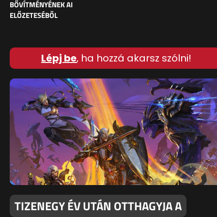
BŐVÍTMÉNYÉNEK AI
ELŐZETESÉBŐL
Lépj be
, ha hozzá akarsz szólni!
TIZENEGY ÉV UTÁN OTTHAGYJA A