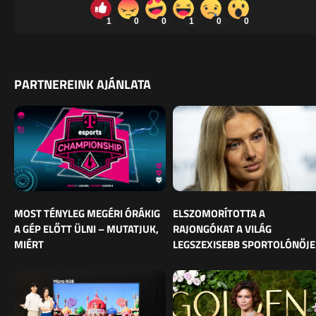
1
0
0
1
0
0
PARTNEREINK AJÁNLATA
MOST TÉNYLEG MEGÉRI ÓRÁKIG
ELSZOMORÍTOTTA A
A GÉP ELŐTT ÜLNI – MUTATJUK,
RAJONGÓKAT A VILÁG
MIÉRT
LEGSZEXISEBB SPORTOLÓNŐJE