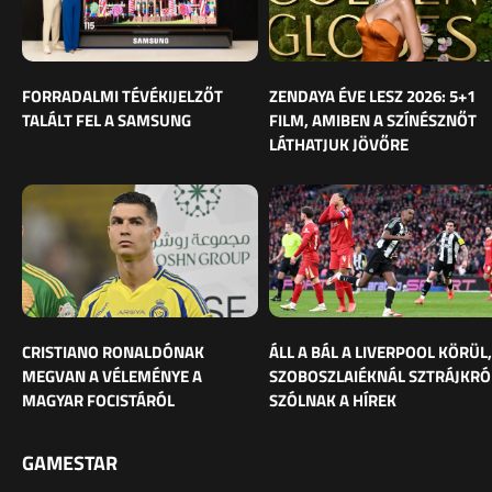
FORRADALMI TÉVÉKIJELZŐT
ZENDAYA ÉVE LESZ 2026: 5+1
TALÁLT FEL A SAMSUNG
FILM, AMIBEN A SZÍNÉSZNŐT
LÁTHATJUK JÖVŐRE
CRISTIANO RONALDÓNAK
ÁLL A BÁL A LIVERPOOL KÖRÜL,
MEGVAN A VÉLEMÉNYE A
SZOBOSZLAIÉKNÁL SZTRÁJKRÓ
MAGYAR FOCISTÁRÓL
SZÓLNAK A HÍREK
GAMESTAR