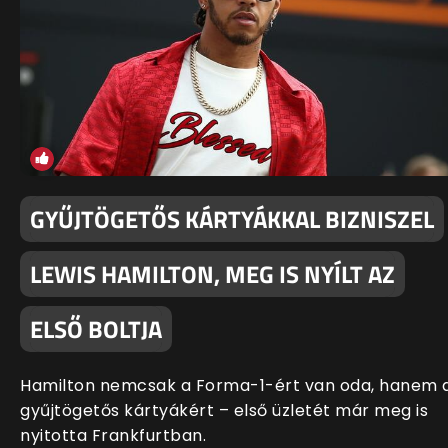
GYŰJTÖGETŐS KÁRTYÁKKAL BIZNISZEL
LEWIS HAMILTON, MEG IS NYÍLT AZ
ELSŐ BOLTJA
Hamilton nemcsak a Forma-1-ért van oda, hanem 
gyűjtögetős kártyákért – első üzletét már meg is
nyitotta Frankfurtban.