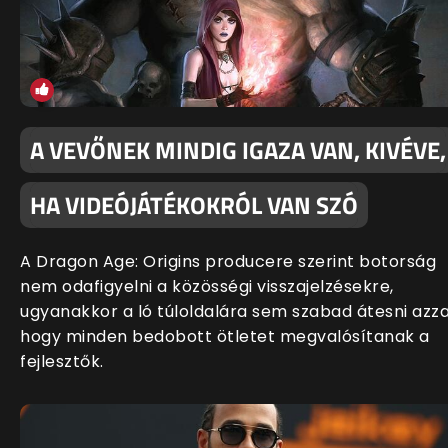
A VEVŐNEK MINDIG IGAZA VAN, KIVÉVE,
HA VIDEÓJÁTÉKOKRÓL VAN SZÓ
A Dragon Age: Origins producere szerint botorság
nem odafigyelni a közösségi visszajelzésekre,
ugyanakkor a ló túloldalára sem szabad átesni azza
hogy minden bedobott ötletet megvalósítanak a
fejlesztők.