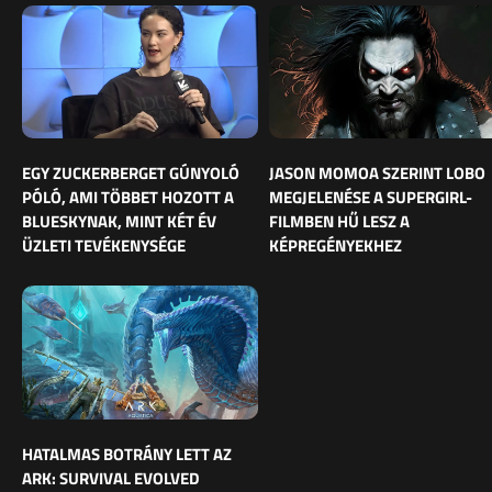
EGY ZUCKERBERGET GÚNYOLÓ
JASON MOMOA SZERINT LOBO
PÓLÓ, AMI TÖBBET HOZOTT A
MEGJELENÉSE A SUPERGIRL-
BLUESKYNAK, MINT KÉT ÉV
FILMBEN HŰ LESZ A
ÜZLETI TEVÉKENYSÉGE
KÉPREGÉNYEKHEZ
HATALMAS BOTRÁNY LETT AZ
ARK: SURVIVAL EVOLVED