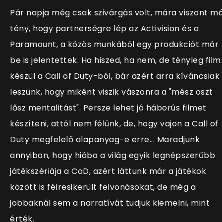
Pár napja még csak szivárgás volt, mára viszont m
tény, hogy partnerségre lép az Activision és a
Paramount, a közös munkából egy produkciót már
be is jelentettek. Ha hiszed, ha nem, de tényleg film
készül a Call of Duty-ból, bár azért arra kíváncsiak
leszünk, hogy miként viszik vászonra a "mész oszt
lősz mentalitást". Persze lehet jó háborús filmet
készíteni, attól nem félünk, de, hogy vajon a Call of
Duty megfelelő alapanyag-e erre... Maradjunk
annyiban, hogy hiába a világ egyik legnépszerűbb
játékszériája a CoD, azért láttunk már a játékok
között is félresikerült felvonásokat, de még a
jobbaknál sem a narratívát tudjuk kiemelni, mint
érték.