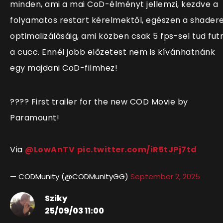
minden, ami a mai CoD-élményt jellemzi, kezdve a
folyamatos restart kérelmektől, egészen a shader
optimalizálásáig, ami közben csak 5 fps-sel tud futn
a cucc. Ennél jobb előzetest nem is kívánhatnánk
egy majdani CoD-filmhez!
???? First trailer for the new COD Movie by
Paramount!
Via
@LowAnTV
pic.twitter.com/iR5tJPj7td
— CODMunity (@CODMunityGG)
September 2, 2025
Sziky
25/09/03 11:00