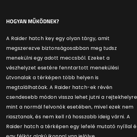
HOGYAN MŰKÖDNEK?
A Raider hatch key egy olyan tárgy, amit
megszerezve biztonságosabban meg tudsz
menekülni egy adott meccsből. Ezeket a
vészhelyzet esetére fenntartott menekülési
útvonalak a térképen több helyen is
megtalálhatóak. A Raider hatch-ek révén
csendesebb módon vissza lehet jutni a rejtekhelyre
mint a normál felvonók esetében, mivel ezek nem
riasztanak, és nem kell rá hosszabb ideig várni. A
Raider hatch a térképen egy lefelé mutató nyíllal é
egy félkör alakú ikonnal van jelölve.