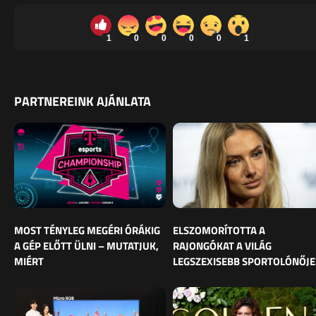
1
0
0
0
0
1
PARTNEREINK AJÁNLATA
MOST TÉNYLEG MEGÉRI ÓRÁKIG
ELSZOMORÍTOTTA A
A GÉP ELŐTT ÜLNI – MUTATJUK,
RAJONGÓKAT A VILÁG
MIÉRT
LEGSZEXISEBB SPORTOLÓNŐJE