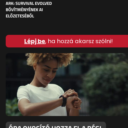
ARK: SURVIVAL EVOLVED
BŐVÍTMÉNYÉNEK AI
ELŐZETESÉBŐL
Lépj be
, ha hozzá akarsz szólni!