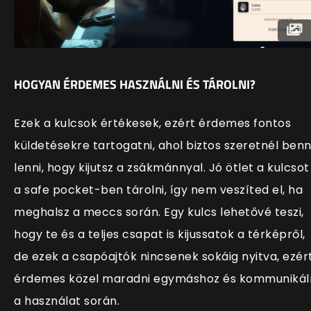
HOGYAN ÉRDEMES HASZNÁLNI ÉS TÁROLNI?
Ezek a kulcsok értékesek, ezért érdemes fontos
küldetésekre tartogatni, ahol biztos szeretnél ben
lenni, hogy kijutsz a zsákmánnyal. Jó ötlet a kulcsot
a safe pocket-ben tárolni, így nem veszíted el, ha
meghalsz a meccs során. Egy kulcs lehetővé teszi,
hogy te és a teljes csapat is kijussatok a térképről,
de ezek a csapóajtók nincsenek sokáig nyitva, ezér
érdemes közel maradni egymáshoz és kommunikál
a használat során.