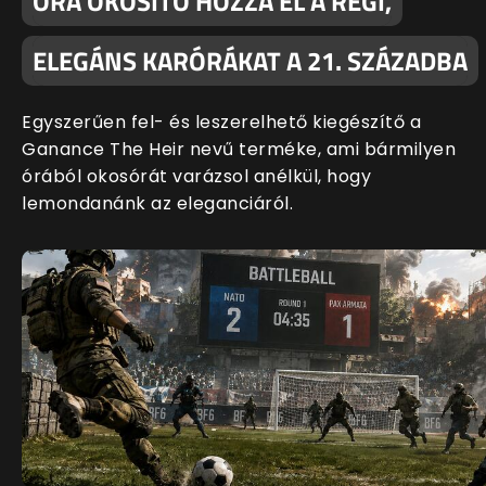
ÓRA OKOSÍTÓ HOZZA EL A RÉGI,
ELEGÁNS KARÓRÁKAT A 21. SZÁZADBA
Egyszerűen fel- és leszerelhető kiegészítő a
Ganance The Heir nevű terméke, ami bármilyen
órából okosórát varázsol anélkül, hogy
lemondanánk az eleganciáról.