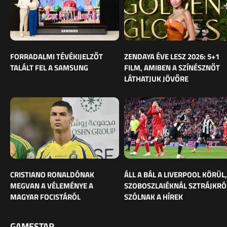
FORRADALMI TÉVÉKIJELZŐT
ZENDAYA ÉVE LESZ 2026: 5+1
TALÁLT FEL A SAMSUNG
FILM, AMIBEN A SZÍNÉSZNŐT
LÁTHATJUK JÖVŐRE
CRISTIANO RONALDÓNAK
ÁLL A BÁL A LIVERPOOL KÖRÜL,
MEGVAN A VÉLEMÉNYE A
SZOBOSZLAIÉKNÁL SZTRÁJKRÓ
MAGYAR FOCISTÁRÓL
SZÓLNAK A HÍREK
GAMESTAR