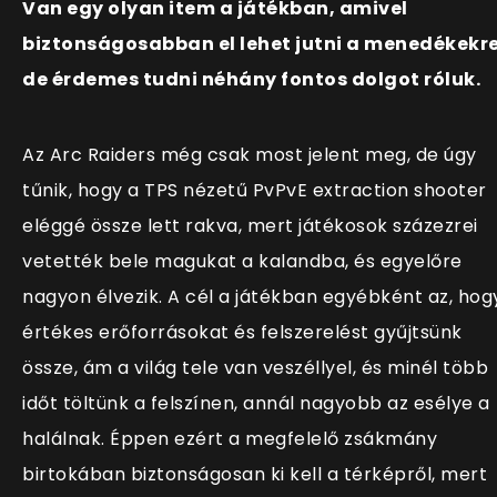
Van egy olyan item a játékban, amivel
biztonságosabban el lehet jutni a menedékekre
de érdemes tudni néhány fontos dolgot róluk.
Az Arc Raiders még csak most jelent meg, de úgy
tűnik, hogy a TPS nézetű PvPvE extraction shooter
eléggé össze lett rakva, mert játékosok százezrei
vetették bele magukat a kalandba, és egyelőre
nagyon élvezik. A cél a játékban egyébként az, hog
értékes erőforrásokat és felszerelést gyűjtsünk
össze, ám a világ tele van veszéllyel, és minél több
időt töltünk a felszínen, annál nagyobb az esélye a
halálnak. Éppen ezért a megfelelő zsákmány
birtokában biztonságosan ki kell a térképről, mert