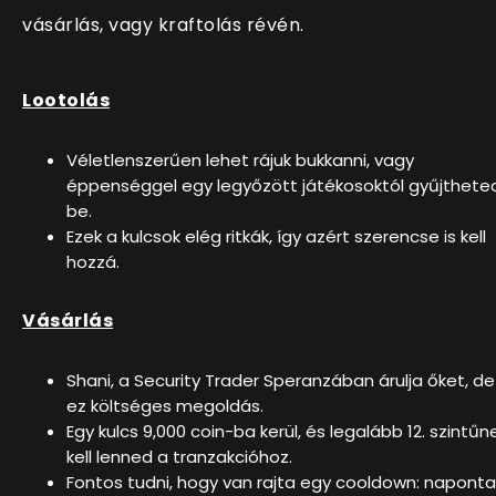
vásárlás, vagy kraftolás révén.
Lootolás
Véletlenszerűen lehet rájuk bukkanni, vagy
éppenséggel egy legyőzött játékosoktól gyűjthete
be.
Ezek a kulcsok elég ritkák, így azért szerencse is kell
hozzá.
Vásárlás
Shani, a Security Trader Speranzában árulja őket, de
ez költséges megoldás.
Egy kulcs 9,000 coin-ba kerül, és legalább 12. szintűn
kell lenned a tranzakcióhoz.
Fontos tudni, hogy van rajta egy cooldown: naponta