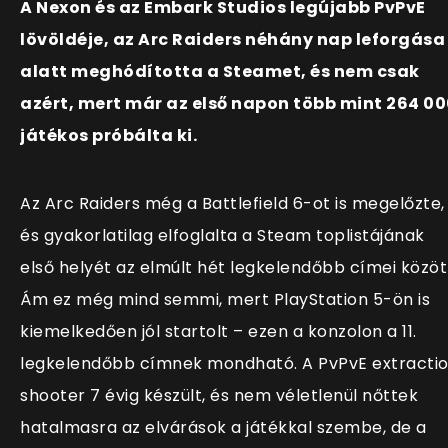
A Nexon és az Embark Studios legújabb PvPvE
lövöldéje, az Arc Raiders néhány nap leforgása
alatt meghódította a Steamet, és nem csak
azért, mert már az első napon több mint 264 0
játékos próbálta ki.
Az Arc Raiders még a Battlefield 6-ot is megelőzte,
és gyakorlatilag elfoglalta a Steam toplistájának
első helyét az elmúlt hét legkelendőbb címei közöt
Ám ez még mind semmi, mert PlayStation 5-ön is
kiemelkedően jól startolt – ezen a konzolon a 11.
legkelendőbb címnek mondható. A PvPvE extracti
shooter 7 évig készült, és nem véletlenül nőttek
hatalmasra az elvárások a játékkal szembe, de a