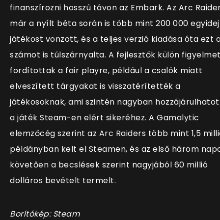
finanszírozni hosszú távon az Embark. Az Arc Raide
már a nyílt béta során is több mint 200 000 egyide
játékost vonzott, és a teljes verzió kiadása óta ezt 
számot is túlszárnyalta. A fejlesztők külön figyelme
fordítottak a fair playre, például a csalók miatt
elveszített tárgyakat is visszatérítették a
játékosoknak, ami szintén nagyban hozzájárulhatot
a játék Steam-en elért sikeréhez. A Gamalytic
elemzőcég szerint az Arc Raiders több mint 1,5 mill
példányban kelt el Steamen, és az első három nap
követően a becslések szerint nagyjából 60 millió
dolláros bevételt termelt.
Borítókép: Steam