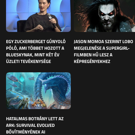
EGY ZUCKERBERGET GÚNYOLÓ
JASON MOMOA SZERINT LOBO
PÓLÓ, AMI TÖBBET HOZOTT A
MEGJELENÉSE A SUPERGIRL-
BLUESKYNAK, MINT KÉT ÉV
FILMBEN HŰ LESZ A
ÜZLETI TEVÉKENYSÉGE
KÉPREGÉNYEKHEZ
HATALMAS BOTRÁNY LETT AZ
ARK: SURVIVAL EVOLVED
BŐVÍTMÉNYÉNEK AI