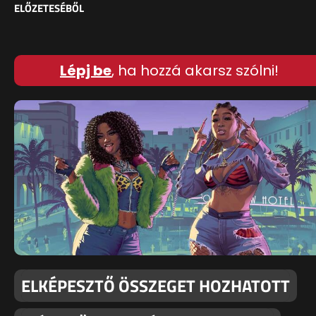
ELŐZETESÉBŐL
Lépj be
, ha hozzá akarsz szólni!
ELKÉPESZTŐ ÖSSZEGET HOZHATOTT