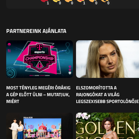
1
0
0
1
0
0
PARTNEREINK AJÁNLATA
MOST TÉNYLEG MEGÉRI ÓRÁKIG
ELSZOMORÍTOTTA A
A GÉP ELŐTT ÜLNI – MUTATJUK,
RAJONGÓKAT A VILÁG
MIÉRT
LEGSZEXISEBB SPORTOLÓNŐJE