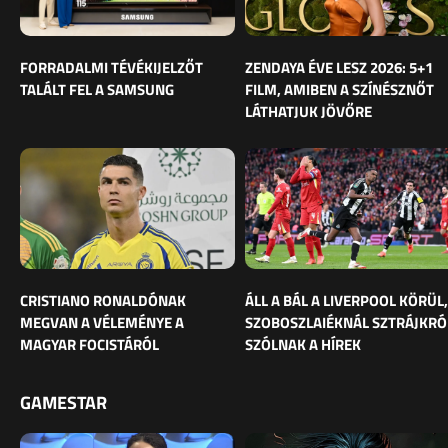
FORRADALMI TÉVÉKIJELZŐT
ZENDAYA ÉVE LESZ 2026: 5+1
TALÁLT FEL A SAMSUNG
FILM, AMIBEN A SZÍNÉSZNŐT
LÁTHATJUK JÖVŐRE
CRISTIANO RONALDÓNAK
ÁLL A BÁL A LIVERPOOL KÖRÜL,
MEGVAN A VÉLEMÉNYE A
SZOBOSZLAIÉKNÁL SZTRÁJKRÓ
MAGYAR FOCISTÁRÓL
SZÓLNAK A HÍREK
GAMESTAR