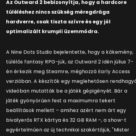
Az Outward 2 bebizonyítja, hogy a hardcore
túléléshez nincs szükség méregdrága
hardverre, csak tiszta szívre és egy jól
optimalizált krumpli üzemmódra.
A Nine Dots Studio bejelentette, hogy a kőkemény,
túlélős fantasy RPG-jük, az Outward 2 idén július 7-
én érkezik meg Steamre, méghozzá Early Access
verzióban. A készítők egy meglehetősen rendhagy
videóban mutatták be a játék gépigényét. Bár a
játék gyönyörűen fest a maximumra tekert
beállítások mellett – amihez azért nem árt egy
bivalyerős RTX kártya és 32 GB RAM –, a show-t
egyértelműen az új technikai szakértőjük, "Mister