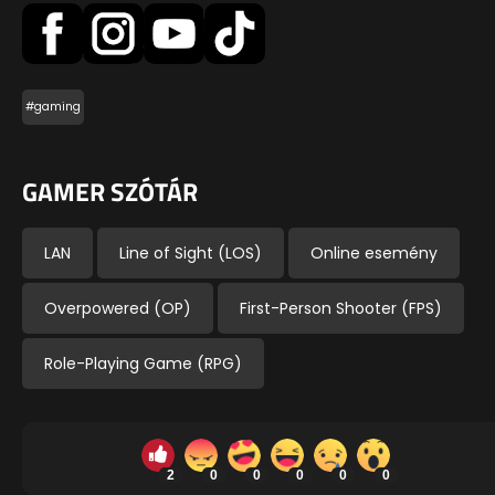
#gaming
GAMER SZÓTÁR
LAN
Line of Sight (LOS)
Online esemény
Overpowered (OP)
First-Person Shooter (FPS)
Role-Playing Game (RPG)
2
0
0
0
0
0