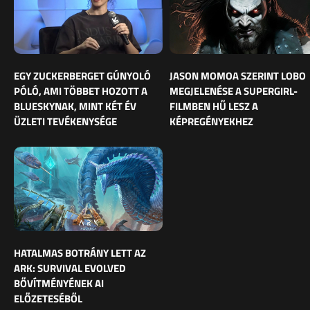
EGY ZUCKERBERGET GÚNYOLÓ
JASON MOMOA SZERINT LOBO
PÓLÓ, AMI TÖBBET HOZOTT A
MEGJELENÉSE A SUPERGIRL-
BLUESKYNAK, MINT KÉT ÉV
FILMBEN HŰ LESZ A
ÜZLETI TEVÉKENYSÉGE
KÉPREGÉNYEKHEZ
HATALMAS BOTRÁNY LETT AZ
ARK: SURVIVAL EVOLVED
BŐVÍTMÉNYÉNEK AI
ELŐZETESÉBŐL