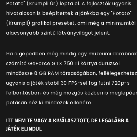
Potato" (Krumpli Úr) lopta el. A fejlesztők ugyanis
hivatalosan is beépítettek a játékba egy "Potato"
(Krumpli) grafikai presetet, ami még a minimumtól 
alacsonyabb szintű látványvilágot jelent.
Ha a gépedben még mindig egy múzeumi darabna
számító GeForce GTX 750 Ti kártya duruzsol
mindössze 8 GB RAM társaságában, fellélegezhetsz
ugyanis a játék stabil 30 FPS-sel fog futni 720p-s
felbontásban, és még mozgás közben is meglepőe
pofásan néz ki mindezek ellenére.
ITT NEM TE VAGY A KIVÁLASZTOTT, DE LEGALÁBB A
JÁTÉK ELINDUL