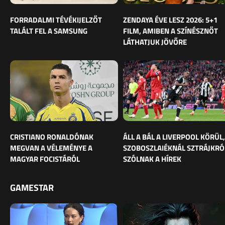
FORRADALMI TÉVÉKIJELZŐT
ZENDAYA ÉVE LESZ 2026: 5+1
TALÁLT FEL A SAMSUNG
FILM, AMIBEN A SZÍNÉSZNŐT
LÁTHATJUK JÖVŐRE
CRISTIANO RONALDÓNAK
ÁLL A BÁL A LIVERPOOL KÖRÜL,
MEGVAN A VÉLEMÉNYE A
SZOBOSZLAIÉKNÁL SZTRÁJKRÓ
MAGYAR FOCISTÁRÓL
SZÓLNAK A HÍREK
GAMESTAR