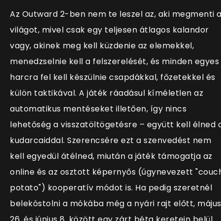
Az Outward 2-ben nem te leszel az, aki megmenti 
világot, mivel csak egy teljesen átlagos kalandor
vagy, akinek meg kell küzdenie az elemekkel,
menedzselnie kell a felszerelését, és minden egyes
harcra fel kell készülnie csapdákkal, főzetekkel és
külön taktikával. A játék ráadásul kíméletlen az
automatikus mentéseket illetően, így nincs
lehetőség a visszatöltögetésre – együtt kell élned 
kudarcaiddal. Szerencsére ezt a szenvedést nem
kell egyedül átélned, miután a játék támogatja az
online és az osztott képernyős (úgynevezett "couc
potato") kooperatív módot is. Ha pedig szeretnél
belekóstolni a mókába még a nyári rajt előtt, máju
26. és június 8. között egy zárt béta keretein belül