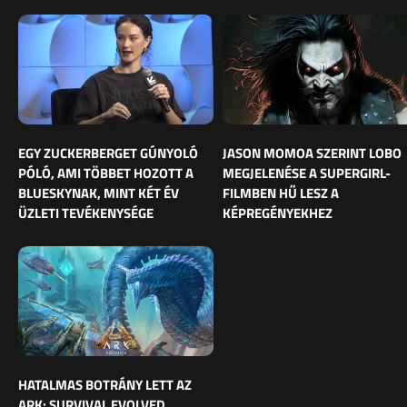
EGY ZUCKERBERGET GÚNYOLÓ
JASON MOMOA SZERINT LOBO
PÓLÓ, AMI TÖBBET HOZOTT A
MEGJELENÉSE A SUPERGIRL-
BLUESKYNAK, MINT KÉT ÉV
FILMBEN HŰ LESZ A
ÜZLETI TEVÉKENYSÉGE
KÉPREGÉNYEKHEZ
HATALMAS BOTRÁNY LETT AZ
ARK: SURVIVAL EVOLVED