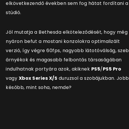
elkövetkezendő években sem fog hátat fordítani a
stúdió.
Jól mutatja a Bethesda elköteleződését, hogy még
nyáron befut a mostani konzolokra optimalizált
verzió, így végre 60fps, nagyobb látotóválság, sze
árnyékok és magasabb felbontás társaságában
indulhatnak portyára azok, akiknek
PS5
/
PS5 Pro
vagy
Xbox Series X/S
duruzsol a szobájukban. Jobb
később, mint soha, nemde?