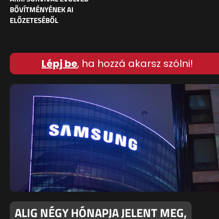
BŐVÍTMÉNYÉNEK AI
ELŐZETESÉBŐL
Lépj be
, ha hozzá akarsz szólni!
ALIG NÉGY HÓNAPJA JELENT MEG,