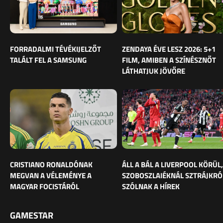
FORRADALMI TÉVÉKIJELZŐT
ZENDAYA ÉVE LESZ 2026: 5+1
TALÁLT FEL A SAMSUNG
FILM, AMIBEN A SZÍNÉSZNŐT
LÁTHATJUK JÖVŐRE
CRISTIANO RONALDÓNAK
ÁLL A BÁL A LIVERPOOL KÖRÜL,
MEGVAN A VÉLEMÉNYE A
SZOBOSZLAIÉKNÁL SZTRÁJKRÓ
MAGYAR FOCISTÁRÓL
SZÓLNAK A HÍREK
GAMESTAR