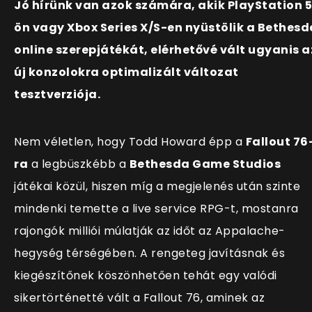
Jó hírünk van azok számára, akik PlayStation 
ön vagy Xbox Series X/S-en nyüstölik a Bethesd
online szerepjátékát, elérhetővé vált ugyanis a
új konzolokra optimalizált változat
tesztverziója.
Nem véletlen, hogy Todd Howard épp a
Fallout 76
ra
a legbüszkébb a
Bethesda Game Studios
játékai közül, hiszen míg a megjelenés után szinte
mindenki temette a live service RPG-t, mostanra
rajongók milliói múlatják az időt az Appalache-
hegység térségében
. A rengeteg javításnak és
kiegészítőnek köszönhetően tehát egy valódi
sikertörténetté vált a Fallout 76, aminek az