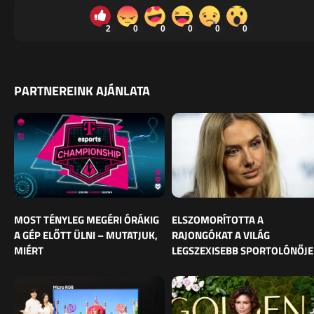
2
0
0
0
0
0
PARTNEREINK AJÁNLATA
MOST TÉNYLEG MEGÉRI ÓRÁKIG
ELSZOMORÍTOTTA A
A GÉP ELŐTT ÜLNI – MUTATJUK,
RAJONGÓKAT A VILÁG
MIÉRT
LEGSZEXISEBB SPORTOLÓNŐJE