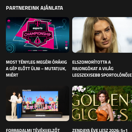
PARTNEREINK AJÁNLATA
MOST TÉNYLEG MEGÉRI ÓRÁKIG
ELSZOMORÍTOTTA A
A GÉP ELŐTT ÜLNI – MUTATJUK,
RAJONGÓKAT A VILÁG
MIÉRT
LEGSZEXISEBB SPORTOLÓNŐJE
FORRADALMI TÉVÉKIJELZŐT
ZENDAYA ÉVE LESZ 2026: 5+1