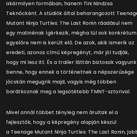
akármilyen formában, hanem Tini Nindzsa
Teknőcként. A stúdiók által beharangozott Teenag
Mutant Ninja Turtles: The Last Ronin ráadásul nem
egy matinénak ígérkezik, mégha túl sok konkrétum
egyelőre nem is került elő. De azok, akik ismerik az
eredeti, azonos című képregényt, már jól tudják,
hogy mi lesz itt. És a trailer láttán biztosak vagyunk
benne, hogy ennek a történetnek a népszerűsége
jócskán megugrik majd, vagyis még többen
barátkoznak meg a legsötétebb TMNT-sztorival.
Mivel annál többet tényleg nem árultak el a
fejlesztők, hogy a képregény alapján készül
a Teenage Mutant Ninja Turtles: The Last Ronin, job