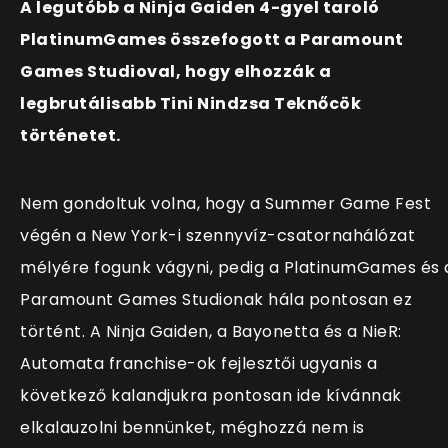
A legutóbb a Ninja Gaiden 4-gyel taroló
PlatinumGames összefogott a Paramount
Games Studioval, hogy elhozzák a
legbrutálisabb Tini Nindzsa Teknőcök
történetet.
Nem gondoltuk volna, hogy a Summer Game Fest
végén a New York-i szennyvíz-csatornahálózat
mélyére fogunk vágyni, pedig a PlatinumGames és 
Paramount Games Studionak hála pontosan ez
történt. A Ninja Gaiden, a Bayonetta és a NieR:
Automata franchise-ok fejlesztői ugyanis a
következő kalandjukra pontosan ide kívánnak
elkalauzolni bennünket, méghozzá nem is