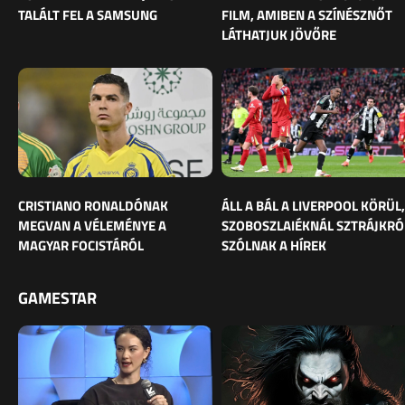
TALÁLT FEL A SAMSUNG
FILM, AMIBEN A SZÍNÉSZNŐT
LÁTHATJUK JÖVŐRE
CRISTIANO RONALDÓNAK
ÁLL A BÁL A LIVERPOOL KÖRÜL,
MEGVAN A VÉLEMÉNYE A
SZOBOSZLAIÉKNÁL SZTRÁJKRÓ
MAGYAR FOCISTÁRÓL
SZÓLNAK A HÍREK
GAMESTAR