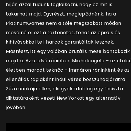
híján azzal tudunk foglalkozni, hogy ez mit is
takarhat majd. Egyrészt, meglepődnénk, ha a
PlatinumGames nem a tőle megszokott módon
mesélné el ezt a történetet, tehát az epikus és
kihívásokkal teli harcok garantáltak lesznek.
Másrészt, itt egy valóban brutális mese bontakozik
majd ki. Az utolsó róninban Michelangelo – az utols
életben maradt teknőc – immáron róninként és az
ellenállás tagjaként indul véres bosszúhadjáratra
Zúzó unokája ellen, aki gyakorlatilag egy fasiszta
diktatúraként vezeti New Yorkot egy alternatív
jövőben.