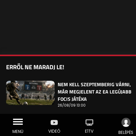
ERRŐL NE MARADJ LE!
NEM KELL SZEPTEMBERIG VÁRNI,
MÁR MEGJELENT AZ EA LEGÚJABB
FOCIS JÁTÉKA
26/08/09 13:00
VIDEÓ
E1TV
MENÜ
BELÉPÉS