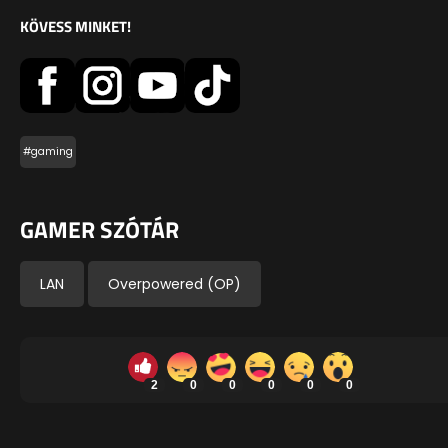
KÖVESS MINKET!
#gaming
GAMER SZÓTÁR
LAN
Overpowered (OP)
2
0
0
0
0
0