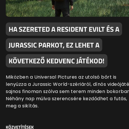
HA SZERETED A RESIDENT EVILT ÉS A
JURASSIC PARKOT, EZ LEHET A
KÖVETKEZŐ KEDVENC JÁTÉKOD!
Miközben a Universal Pictures az utolsó bőrt is
lenyúzza a Jurassic World-szériáról, dínós videóját
sajnos finoman szólva sem terem minden bokorban
Néhány nap múlva szerencsére kezdődhet a futás,
meg a sikítás.
KÖZVETÍTÉSEK