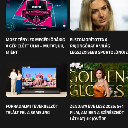
MOST TÉNYLEG MEGÉRI ÓRÁKIG
ELSZOMORÍTOTTA A
A GÉP ELŐTT ÜLNI – MUTATJUK,
RAJONGÓKAT A VILÁG
MIÉRT
LEGSZEXISEBB SPORTOLÓNŐJE
FORRADALMI TÉVÉKIJELZŐT
ZENDAYA ÉVE LESZ 2026: 5+1
TALÁLT FEL A SAMSUNG
FILM, AMIBEN A SZÍNÉSZNŐT
LÁTHATJUK JÖVŐRE