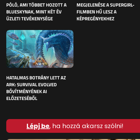
PÓLÓ, AMI TÖBBET HOZOTT A
MEGJELENÉSE A SUPERGIRL-
BLUESKYNAK, MINT KÉT ÉV
FILMBEN HŰ LESZ A
ÜZLETI TEVÉKENYSÉGE
KÉPREGÉNYEKHEZ
HATALMAS BOTRÁNY LETT AZ
ARK: SURVIVAL EVOLVED
BŐVÍTMÉNYÉNEK AI
ELŐZETESÉBŐL
Lépj be
, ha hozzá akarsz szólni!