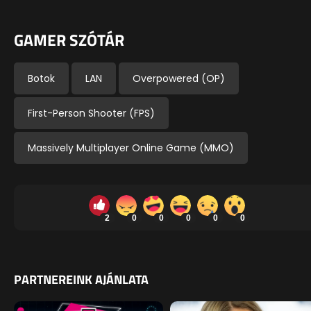
GAMER SZÓTÁR
Botok
LAN
Overpowered (OP)
First-Person Shooter (FPS)
Massively Multiplayer Online Game (MMO)
2
0
0
0
0
0
PARTNEREINK AJÁNLATA