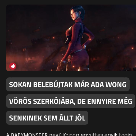
SOKAN BELEBÚJTAK MÁR ADA WONG
VÖRÖS SZERKÓJÁBA, DE ENNYIRE MÉG
SENKINEK SEM ÁLLT JÓL
A BABYMONSTER nevű K-pop együttes egyik tagja