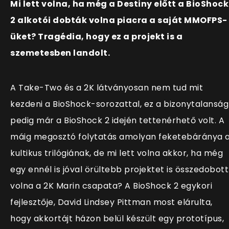
Mi lett volna, ha még a Destiny előtt a BioShock
2 alkotói dobták volna piacra a saját MMOFPS-
üket? Tragédia, hogy ez a projekt is a
szemetesben landolt.
A Take-Two és a 2K látványosan nem tud mit
kezdeni a BioShock-sorozattal, ez a bizonytalanság
pedig már a BioShock 2 idején tettenérhető volt. A
máig megosztó folytatás amolyan feketebáránya 
kultikus trilógiának, de mi lett volna akkor, ha még
egy ennél is jóval örültebb projektet is összedobott
volna a 2K Marin csapata? A BioShock 2 egykori
fejlesztője, David Lindsey Pittman most elárulta,
hogy akkortájt házon belül készült egy prototípus,