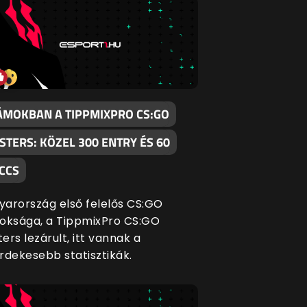
ÁMOKBAN A TIPPMIXPRO CS:GO
STERS: KÖZEL 300 ENTRY ÉS 60
CCS
arország első felelős CS:GO
oksága, a TippmixPro CS:GO
ers lezárult, itt vannak a
rdekesebb statisztikák.