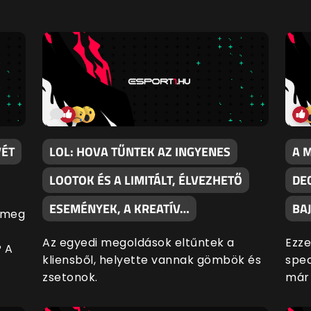
VÉT
LOL: HOVA TŰNTEK AZ INGYENES
A 
LOOTOK ÉS A LIMITÁLT, ÉLVEZHETŐ
DE
ESEMÉNYEK, A KREATÍV…
BA
a meg
Az egyedi megoldások eltűntek a
Ezze
? A
kliensből, helyette vannak gömbök és
spec
zsetonok.
már 