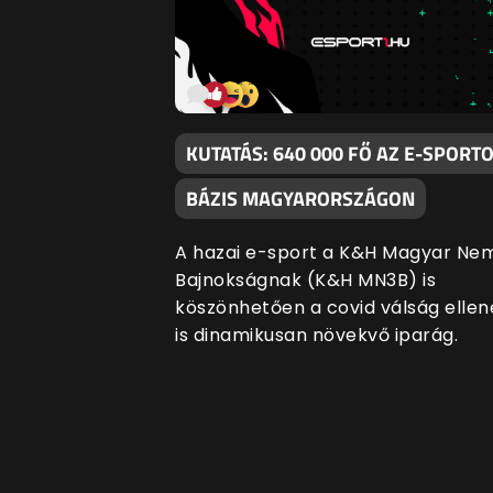
KUTATÁS: 640 000 FŐ AZ E-SPORTO
BÁZIS MAGYARORSZÁGON
A hazai e-sport a K&H Magyar Nem
Bajnokságnak (K&H MN3B) is
köszönhetően a covid válság ellen
is dinamikusan növekvő iparág.