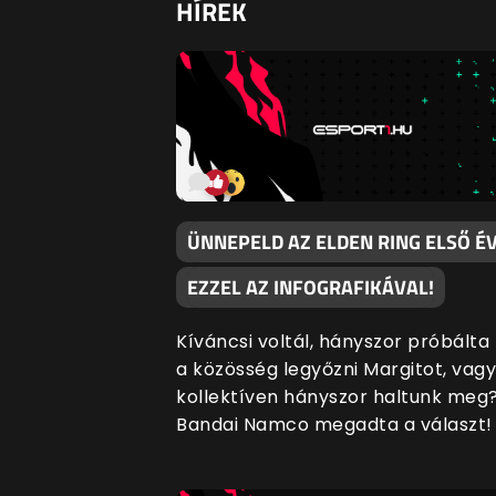
HÍREK
ÜNNEPELD AZ ELDEN RING ELSŐ É
EZZEL AZ INFOGRAFIKÁVAL!
Kíváncsi voltál, hányszor próbált
a közösség legyőzni Margitot, vagy
kollektíven hányszor haltunk meg
Bandai Namco megadta a választ!