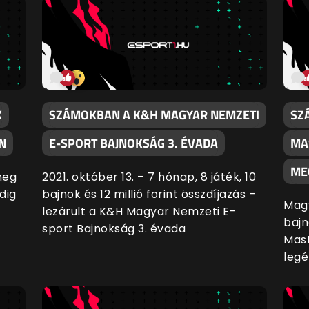
K
SZÁMOKBAN A K&H MAGYAR NEMZETI
SZ
N
E-SPORT BAJNOKSÁG 3. ÉVADA
MA
ME
meg
2021. október 13. – 7 hónap, 8 játék, 10
dig
bajnok és 12 millió forint összdíjazás –
Magy
lezárult a K&H Magyar Nemzeti E-
bajn
sport Bajnokság 3. évada
Mast
legé