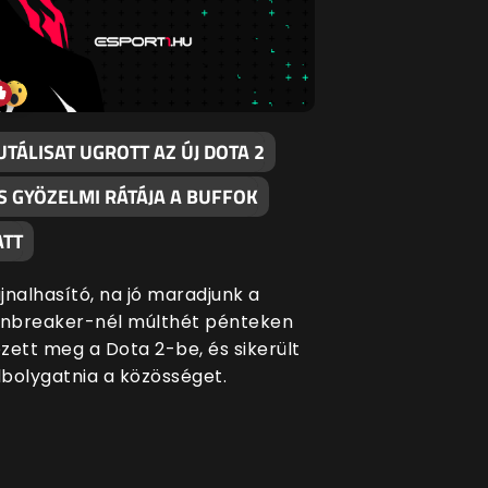
TÁLISAT UGROTT AZ ÚJ DOTA 2
S GYÖZELMI RÁTÁJA A BUFFOK
ATT
jnalhasító, na jó maradjunk a
nbreaker-nél múlthét pénteken
zett meg a Dota 2-be, és sikerült
elbolygatnia a közösséget.