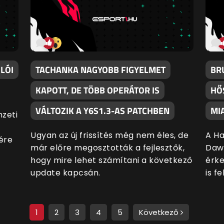
LÓI
TACHANKA NAGYOBB FIGYELMET
BRU
KAPOTT, DE TÖBB OPERÁTOR IS
HŐ
VÁLTOZIK A Y6S1.3-AS PATCHBEN
MI
zeti
Ugyan az új frissítés még nem éles, de
A Ha
ére
már előre megosztották a fejlesztők,
Daw
hogy mire lehet számítani a következő
érke
update kapcsán.
is f
1
2
3
4
5
Következő