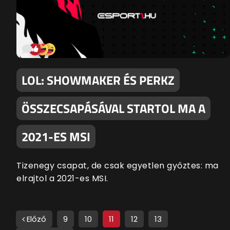
LOL: SHOWMAKER ÉS PERKZ
ÖSSZECSAPÁSÁVAL STARTOL MA A
2021-ES MSI
Tizenegy csapat, de csak egyetlen győztes: ma
elrajtol a 2021-es MSI.
Előző
9
10
11
12
13