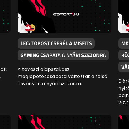
LEC: TOPOST CSERÉL A MISFITS
MA
GAMING CSAPATA A NYÁRI SZEZONRA
KÖ
VÁ
at,
A tavaszi alapszakasz
,
meglepetéscsapata változtat a felső
Elér
ösvényen a nyári szezonra.
nyit
bajn
2022