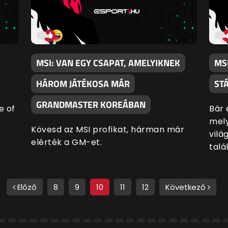
MSI: VAN EGY CSAPAT, AMELYIKNEK
MS
HÁROM JÁTÉKOSA MÁR
ST
GRANDMASTER KOREÁBAN
e of
Bár 
mely
Kövesd az MSI profikat, hárman már
vilá
elérték a GM-et.
talá
Előző
8
9
10
11
12
Következő