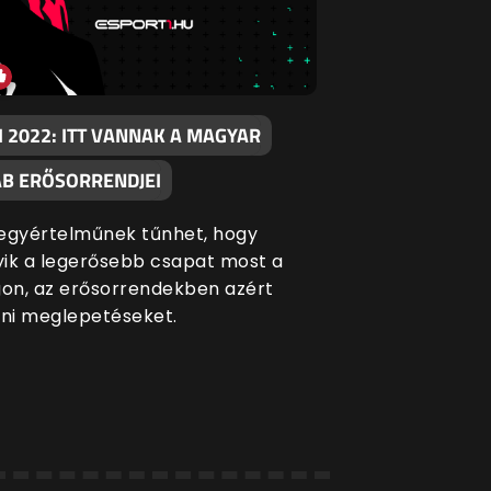
I 2022: ITT VANNAK A MAGYAR
ÁB ERŐSORRENDJEI
egyértelműnek tűnhet, hogy
ik a legerősebb csapat most a
gon, az erősorrendekben azért
lni meglepetéseket.