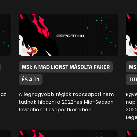
MSI: A MAD LIONST MÁSOLTA FAKER
MS
ÉS A T1
TI
 az
A legnagyobb régiók topcsapati nem
Egye
tudnak hibázni a 2022-es Mid-Season
nap 
Invitational csoportköreiben.
2022
Lege