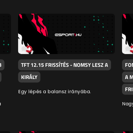
B
TFT 12.15 FRISSÍTÉS - NOMSY LESZ A
FO
KIRÁLY
A 
FR
Egy lépés a balansz irányába.
a
Nagy
-