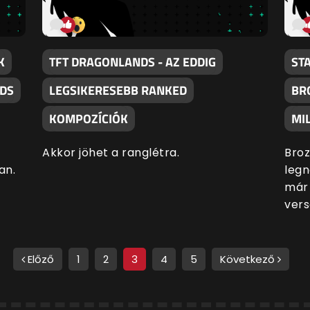
K
TFT DRAGONLANDS - AZ EDDIG
ST
NDS
LEGSIKERESEBB RANKED
BRO
KOMPOZÍCIÓK
MI
Akkor jöhet a ranglétra.
Broz
an.
leg
már 
vers
Előző
1
2
3
4
5
Következő