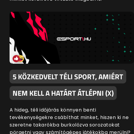
5 KÖZKEDVELT TÉLI SPORT, AMIÉRT
NEM KELL A HATÁRT ÁTLÉPNI (X)
A hideg, téli időjárás könnyen benti
tevékenységekre csábíthat minket, hiszen ki ne
szeretne takarókba burkolózva sorozatokat
pörgetni vagy számítógépes játékokba merülni?