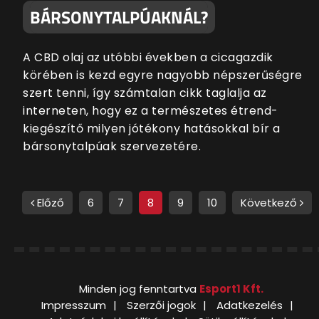
BÁRSONYTALPÚAKNÁL?
A CBD olaj az utóbbi években a cicagazdik
körében is kezd egyre nagyobb népszerűségre
szert tenni, így számtalan cikk taglalja az
interneten, hogy ez a természetes étrend-
kiegészítő milyen jótékony hatásokkal bír a
bársonytalpúak szervezetére.
Előző
6
7
8
9
10
Következő
Minden jog fenntartva
Esport1 Kft.
Impresszum
Szerzői jogok
Adatkezelés