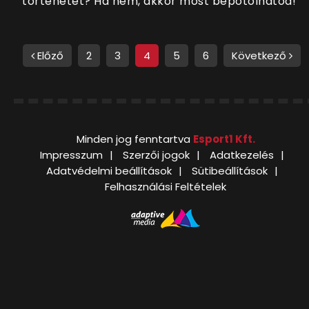
történetét? Ha nem, akkor most bepótolhatod!
Előző
2
3
4
5
6
Következő
Minden jog fenntartva
Esport1 Kft.
Impresszum
Szerzői jogok
Adatkezelés
Adatvédelmi beállítások
Sütibeállítások
Felhasználási Feltételek