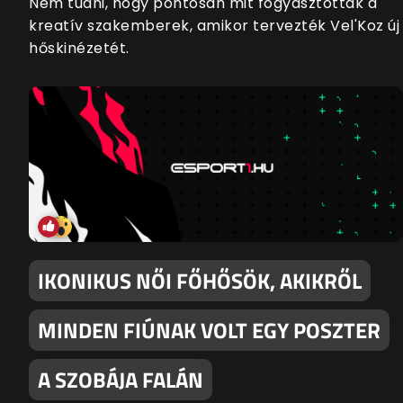
Nem tudni, hogy pontosan mit fogyasztottak a
kreatív szakemberek, amikor tervezték Vel'Koz új
hőskinézetét.
IKONIKUS NŐI FŐHŐSÖK, AKIKRŐL
MINDEN FIÚNAK VOLT EGY POSZTER
A SZOBÁJA FALÁN