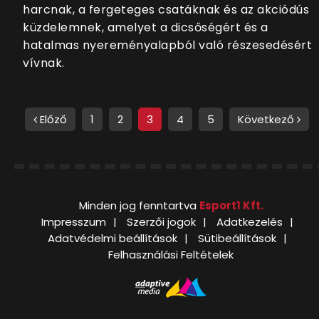
harcnak, a fergeteges csatáknak és az akciódús
küzdelemnek, amelyet a dicsőségért és a
hatalmas nyereményalapból való részesedésért
vívnak.
Előző
1
2
3
4
5
Következő
Minden jog fenntartva
Esport1 Kft.
Impresszum
Szerzői jogok
Adatkezelés
Adatvédelmi beállítások
Sütibeállítások
Felhasználási Feltételek