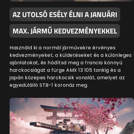
AZ UTOLSÓ ESÉLY ÉLNI A JANUÁRI
MAX. JÁRMŰ KEDVEZMÉNYEKKEL
Használd ki a normál járművekre érvényes
kedvezményeket, a küldetéseket és a különleges
ajánlatokat, és hódítsd meg a francia könnyű
harckocsiágat a fürge AMX 13 105 tankig és a
japán közepes harckocsik vonalát, amelyet az
egyedülálló STB-1 koronáz meg.