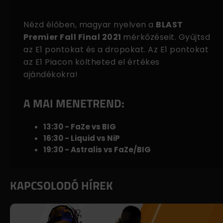
Nézd élőben, magyar nyelven a
BLAST
Premier Fall Final 2021
mérkőzéseit. Gyűjtsd
az E1 pontokat és a dropokat. Az E1 pontokat
az
E1 Piacon
költheted el értékes
ajándékokra!
A MAI MENETREND:
13:30 - FaZe vs BIG
16:30 - Liquid vs NiP
19:30 - Astralis vs FaZe/BIG
KAPCSOLODÓ HÍREK