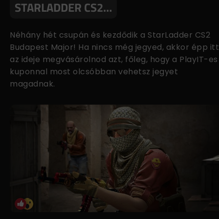
STARLADDER CS2…
Néhány hét csupán és kezdődik a StarLadder CS2
Budapest Major! Ha nincs még jegyed, akkor épp itt
az ideje megvásárolnod azt, főleg, hogy a PlayIT-es
kuponnal most olcsóbban vehetsz jegyet
magadnak.