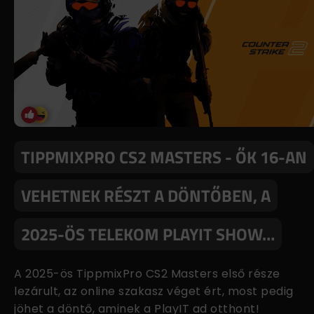
TIPPMIXPRO CS2 MASTERS - ŐK 16-AN
VEHETNEK RÉSZT A DÖNTŐBEN, A
2025-ÖS TELEKOM PLAYIT SHOW…
A 2025-ös TippmixPro CS2 Masters első része
lezárult, az online szakasz véget ért, most pedig
jöhet a döntő, aminek a PlayIT ad otthont!