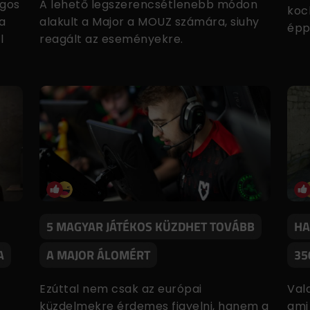
ngos
A lehető legszerencsétlenebb módon
koc
 a
alakult a Major a MOUZ számára, siuhy
épp
l
reagált az eseményekre.
5 MAGYAR JÁTÉKOS KÜZDHET TOVÁBB
HA
A
A MAJOR ÁLOMÉRT
35
Ezúttal nem csak az európai
Vala
küzdelmekre érdemes figyelni, hanem a
ami