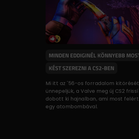
MINDEN EDDIGINÉL KÖNNYEBB MOS
KÉST SZEREZNI A CS2-BEN
Mi itt az '56-os forradalom kitörésé
ünnepeljük, a Valve meg új CS2 frissí
dobott ki hajnalban, ami most felért
egy atombombával.