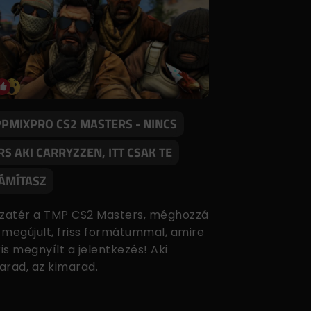
PPMIXPRO CS2 MASTERS - NINCS
RS AKI CARRYZZEN, ITT CSAK TE
ÁMÍTASZ
szatér a TMP CS2 Masters, méghozzá
 megújult, friss formátummal, amire
is megnyílt a jelentkezés! Aki
arad, az kimarad.