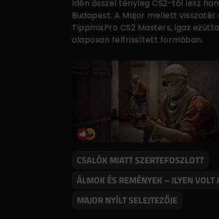
Idén ősszel tényleg CS2-től lesz ha
Budapest. A Major mellett visszatér
TippmixPro CS2 Masters, igaz ezútta
alaposan felfrissített formában.
CSALÓK MIATT SZERTEFOSZLOTT
ÁLMOK ÉS REMÉNYEK – ILYEN VOLT 
MAJOR NYÍLT SELEJTEZŐJE