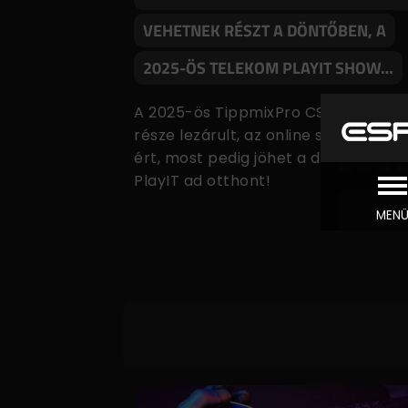
VEHETNEK RÉSZT A DÖNTŐBEN, A
2025-ÖS TELEKOM PLAYIT SHOW…
A 2025-ös TippmixPro CS2 Masters 
része lezárult, az online szakasz vég
ért, most pedig jöhet a döntő, amin
PlayIT ad otthont!