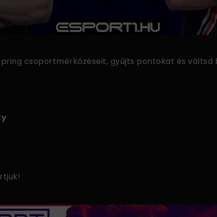
Spring csoportmérkőzéseit, gyűjts pontokat és váltsd 
ty
tjuk!