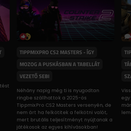
T
TIPPMIXPRO CS2 MASTERS - ÍGY
TI
MOZOG A PUSKÁSBAN A TABELLÁT
TÁ
VEZETŐ SEBI
SZ
t
tést
Néhány napig még ti is nyugodtan
Vis
ringbe szállhattok a 2025-ös
egy
TippmixPro CS2 Masters versenyén, de
már
nem árt ha felkötitek a felkötni valót,
lem
mert brutális teljesítményt nyújtanak a
játékosok az egyes kihívásokban!