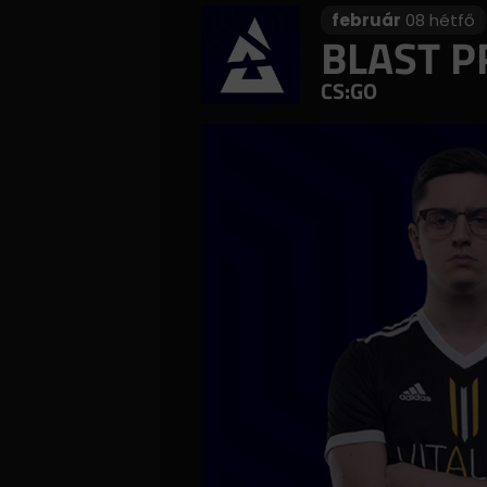
február
08 hétfő
BLAST P
CS:GO