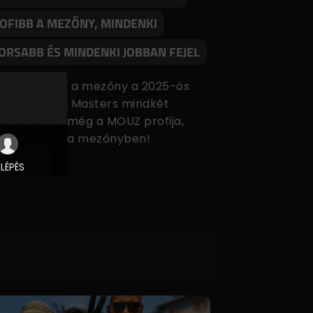
OFIBB A MEZŐNY, MINDENKI
ORSABB ÉS MINDENKI JOBBAN FEJEL
ásit fejlődött a mezőny a 2025-ös
pmixPro CS2 Masters mindkét
ívásában és még a MOUZ profija,
zsi is feltűnt a mezőnyben!