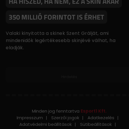
HA HISZED, HA NEM, EZ A SKIN AKÁR
350 MILLIÓ FORINTOT IS ÉRHET
Valaki kinyitotta a skinek Szent Grálját, ami
mindenidők legértékesebb skinjévé válhat, ha
eladják.
Hirdetés
Minden jog fenntartva
Esport1 Kft.
Impresszum
Szerzői jogok
Adatkezelés
Adatvédelmi beállítások
Sütibeállítások