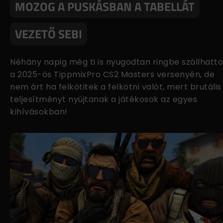
MOZOG A PUSKÁSBAN A TABELLÁT
VEZETŐ SEBI
Néhány napig még ti is nyugodtan ringbe szállhatt
a 2025-ös TippmixPro CS2 Masters versenyén, de
nem árt ha felkötitek a felkötni valót, mert brutális
teljesítményt nyújtanak a játékosok az egyes
kihívásokban!