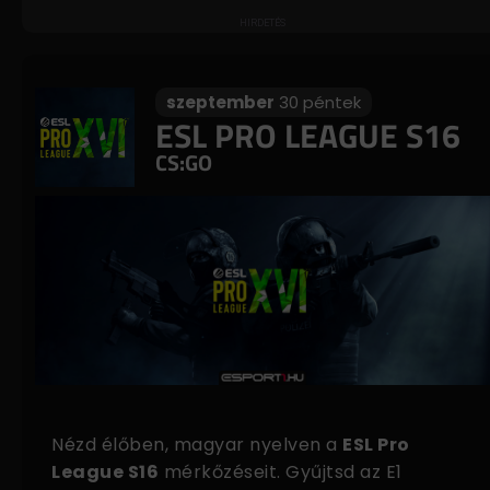
szeptember
30 péntek
ESL PRO LEAGUE S16
CS:GO
Nézd élőben, magyar nyelven a
ESL Pro
League S16
mérkőzéseit. Gyűjtsd az E1