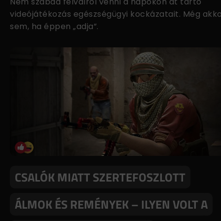
Nem szabad félválról venni a napokon át tartó
videójátékozás egészségügyi kockázatait. Még akk
sem, ha éppen „adja”.
CSALÓK MIATT SZERTEFOSZLOTT
ÁLMOK ÉS REMÉNYEK – ILYEN VOLT A