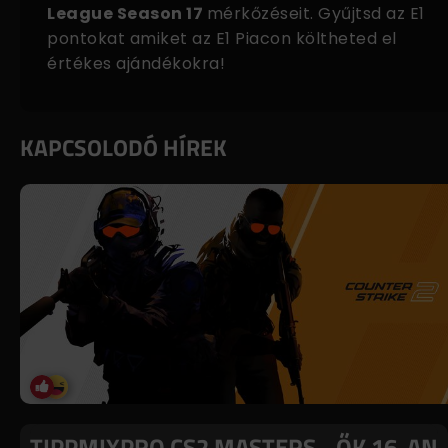
League Season 17
mérkőzéseit. Gyűjtsd az E1
pontokat amiket az
E1 Piacon
költheted el
értékes ajándékokra!
KAPCSOLODÓ HÍREK
TIPPMIXPRO CS2 MASTERS - ŐK 16-AN