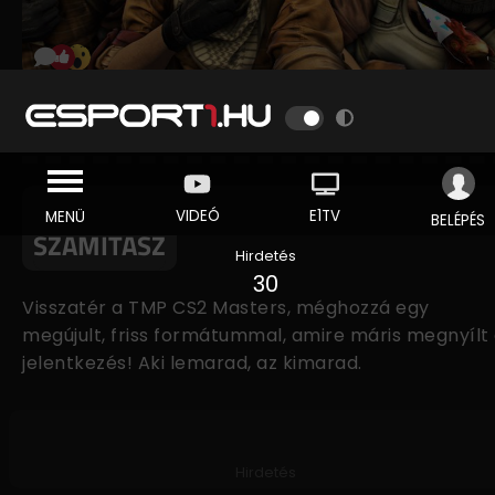
TIPPMIXPRO CS2 MASTERS - NINCS
TÁRS AKI CARRYZZEN, ITT CSAK TE
SZÁMÍTASZ
Hirdetés
30
Visszatér a TMP CS2 Masters, méghozzá egy
megújult, friss formátummal, amire máris megnyílt
jelentkezés! Aki lemarad, az kimarad.
Hirdetés