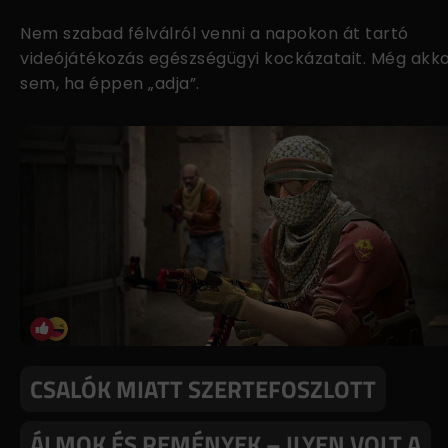
Nem szabad félválról venni a napokon át tartó
videójátékozás egészségügyi kockázatait. Még akk
sem, ha éppen „adja”.
CSALÓK MIATT SZERTEFOSZLOTT
ÁLMOK ÉS REMÉNYEK – ILYEN VOLT A