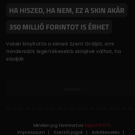
HA HISZED, HA NEM, EZ A SKIN AKÁR
350 MILLIÓ FORINTOT IS ÉRHET
Valaki kinyitotta a skinek Szent Grálját, ami
mindenidők legértékesebb skinjévé válhat, ha
eladják.
Hirdetés
Minden jog fenntartva
Esport1 Kft.
Impresszum
Szerzői jogok
Adatkezelés