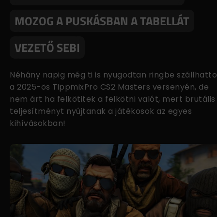
MOZOG A PUSKÁSBAN A TABELLÁT
VEZETŐ SEBI
Néhány napig még ti is nyugodtan ringbe szállhatt
a 2025-ös TippmixPro CS2 Masters versenyén, de
nem árt ha felkötitek a felkötni valót, mert brutális
teljesítményt nyújtanak a játékosok az egyes
kihívásokban!