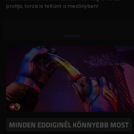
profija, torzsi is feltűnt a mezőnyben!
Hirdetés
MINDEN EDDIGINÉL KÖNNYEBB MOST