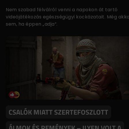
Nem szabad félválról venni a napokon át tartó
videójátékozás egészségügyi kockázatait. Még akk
sem, ha éppen „adja”.
CSALÓK MIATT SZERTEFOSZLOTT
ÁLMOK ÉS REMÉNYEK – ILYEN VOLT A