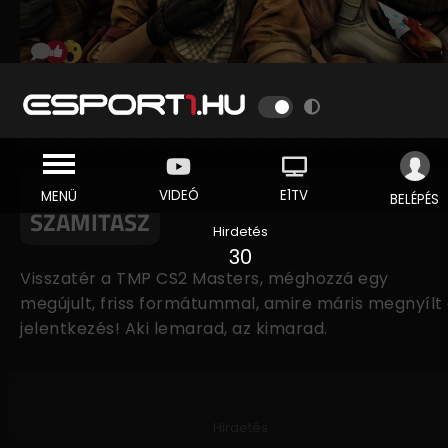
TIPPMIXPRO CS2 MASTERS - NINCS
TÁRS AKI CARRYZZEN, ITT CSAK TE
SZÁMÍTASZ
Hirdetés
30
Visszatér a TMP CS2 Masters, méghozzá egy
megújult, friss formátummal, amire máris megnyílt
jelentkezés! Aki lemarad, az kimarad.
Hirdetés