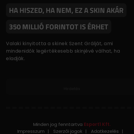
HA HISZED, HA NEM, EZ A SKIN AKÁR
350 MILLIÓ FORINTOT IS ÉRHET
Valaki kinyitotta a skinek Szent Grálját, ami
mindenidők legértékesebb skinjévé válhat, ha
eladják.
Hirdetés
Minden jog fenntartva
Esport1 Kft.
Impresszum
Szerzői jogok
Adatkezelés