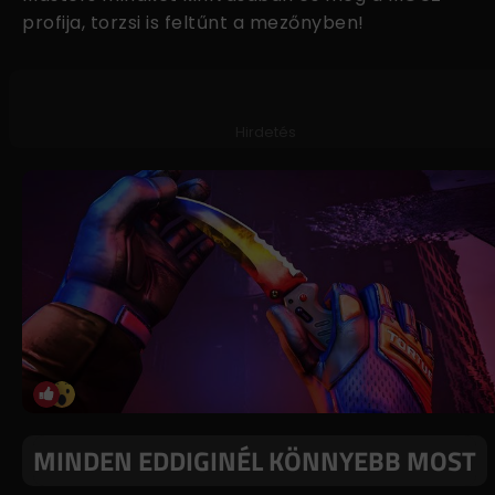
profija, torzsi is feltűnt a mezőnyben!
Hirdetés
MINDEN EDDIGINÉL KÖNNYEBB MOST