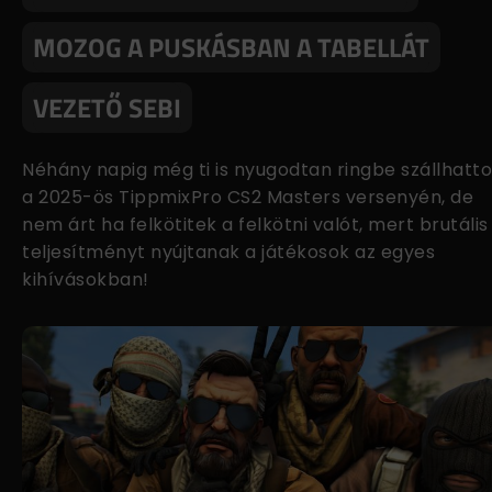
MOZOG A PUSKÁSBAN A TABELLÁT
VEZETŐ SEBI
Néhány napig még ti is nyugodtan ringbe szállhatt
a 2025-ös TippmixPro CS2 Masters versenyén, de
nem árt ha felkötitek a felkötni valót, mert brutális
teljesítményt nyújtanak a játékosok az egyes
kihívásokban!