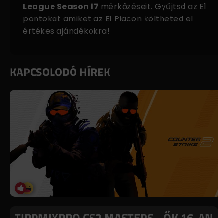
League Season 17
mérkőzéseit. Gyűjtsd az E1
pontokat amiket az
E1 Piacon
költheted el
értékes ajándékokra!
KAPCSOLODÓ HÍREK
TIPPMIXPRO CS2 MASTERS - ŐK 16-AN