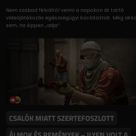
Nem szabad félválról venni a napokon át tartó
videójátékozás egészségügyi kockázatait. Még akk
sem, ha éppen „adja”.
CSALÓK MIATT SZERTEFOSZLOTT
ÁLMOK ÉS REMÉNYEK – ILYEN VOLT A