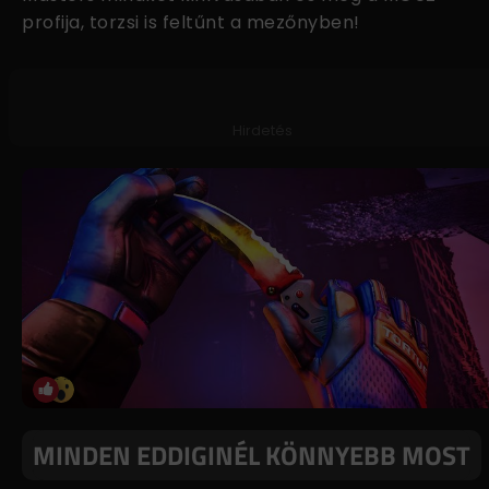
profija, torzsi is feltűnt a mezőnyben!
Hirdetés
MINDEN EDDIGINÉL KÖNNYEBB MOST