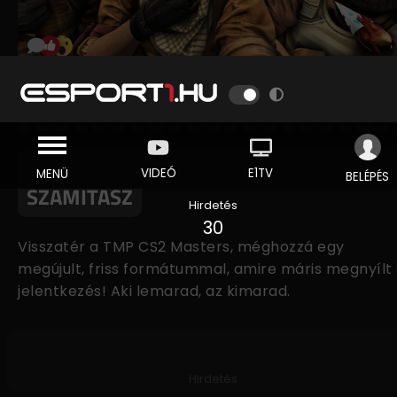
TIPPMIXPRO CS2 MASTERS - NINCS
TÁRS AKI CARRYZZEN, ITT CSAK TE
SZÁMÍTASZ
Hirdetés
30
Visszatér a TMP CS2 Masters, méghozzá egy
megújult, friss formátummal, amire máris megnyílt
jelentkezés! Aki lemarad, az kimarad.
Hirdetés