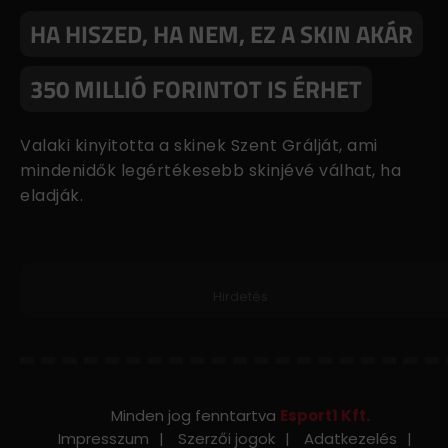
HA HISZED, HA NEM, EZ A SKIN AKÁR
350 MILLIÓ FORINTOT IS ÉRHET
Valaki kinyitotta a skinek Szent Grálját, ami
mindenidők legértékesebb skinjévé válhat, ha
eladják.
Hirdetés
Minden jog fenntartva
Esport1 Kft.
Impresszum
Szerzői jogok
Adatkezelés