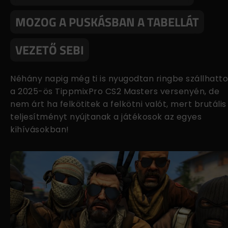
MOZOG A PUSKÁSBAN A TABELLÁT
VEZETŐ SEBI
Néhány napig még ti is nyugodtan ringbe szállhatt
a 2025-ös TippmixPro CS2 Masters versenyén, de
nem árt ha felkötitek a felkötni valót, mert brutális
teljesítményt nyújtanak a játékosok az egyes
kihívásokban!