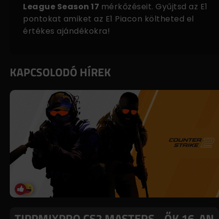
League Season 17
mérkőzéseit. Gyűjtsd az E1
pontokat amiket az
E1 Piacon
költheted el
értékes ajándékokra!
KAPCSOLODÓ HÍREK
TIPPMIXPRO CS2 MASTERS - ŐK 16-AN