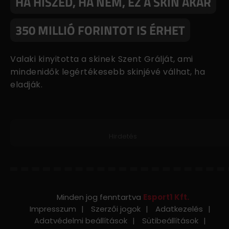
HA HISZED, HA NEM, EZ A SKIN AKÁR
350 MILLIÓ FORINTOT IS ÉRHET
Valaki kinyitotta a skinek Szent Grálját, ami
mindenidők legértékesebb skinjévé válhat, ha
eladják.
Hirdetés
Minden jog fenntartva
Esport1 Kft.
Impresszum
Szerzői jogok
Adatkezelés
Adatvédelmi beállítások
Sütibeállítások