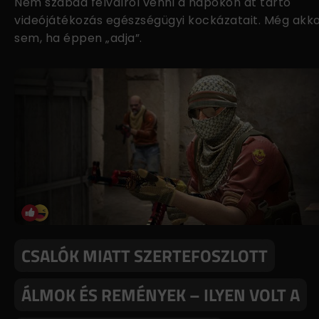
Nem szabad félválról venni a napokon át tartó
videójátékozás egészségügyi kockázatait. Még akk
sem, ha éppen „adja”.
CSALÓK MIATT SZERTEFOSZLOTT
ÁLMOK ÉS REMÉNYEK – ILYEN VOLT A