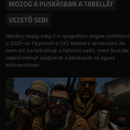
MOZOG A PUSKÁSBAN A TABELLÁT
VEZETŐ SEBI
Néhány napig még ti is nyugodtan ringbe szállhatt
a 2025-ös TippmixPro CS2 Masters versenyén, de
nem árt ha felkötitek a felkötni valót, mert brutális
teljesítményt nyújtanak a játékosok az egyes
kihívásokban!