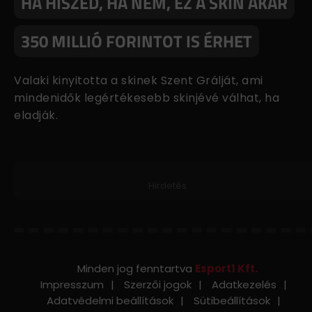
HA HISZED, HA NEM, EZ A SKIN AKÁR
350 MILLIÓ FORINTOT IS ÉRHET
Valaki kinyitotta a skinek Szent Grálját, ami
mindenidők legértékesebb skinjévé válhat, ha
eladják.
Hirdetés
Minden jog fenntartva
Esport1 Kft.
Impresszum
Szerzői jogok
Adatkezelés
Adatvédelmi beállítások
Sütibeállítások