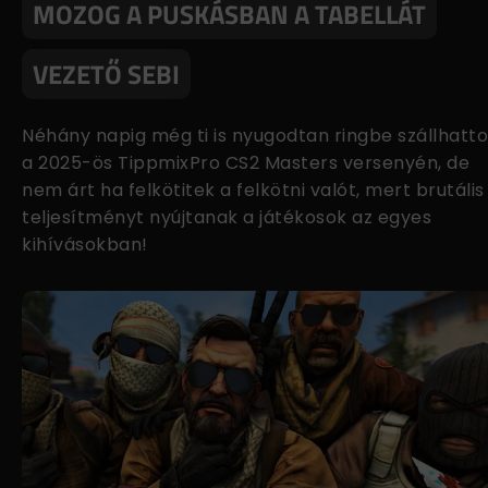
MOZOG A PUSKÁSBAN A TABELLÁT
VEZETŐ SEBI
Néhány napig még ti is nyugodtan ringbe szállhatt
a 2025-ös TippmixPro CS2 Masters versenyén, de
nem árt ha felkötitek a felkötni valót, mert brutális
teljesítményt nyújtanak a játékosok az egyes
kihívásokban!