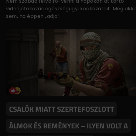
Nem szabad félválról venni a napokon át tartó
videójátékozás egészségügyi kockázatait. Még akk
sem, ha éppen „adja”.
CSALÓK MIATT SZERTEFOSZLOTT
ÁLMOK ÉS REMÉNYEK – ILYEN VOLT A