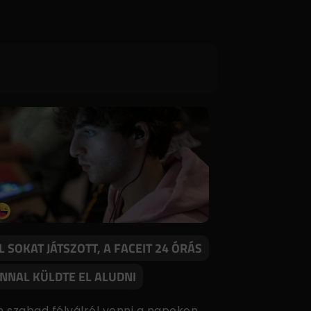
L SOKAT JÁTSZOTT, A FACEIT 24 ÓRÁS
NNAL KÜLDTE EL ALUDNI
 szabad félválról venni a napokon