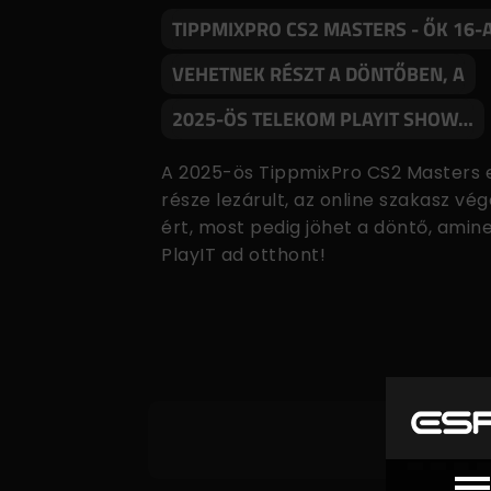
TIPPMIXPRO CS2 MASTERS - ŐK 16-
VEHETNEK RÉSZT A DÖNTŐBEN, A
2025-ÖS TELEKOM PLAYIT SHOW…
A 2025-ös TippmixPro CS2 Masters 
része lezárult, az online szakasz vég
ért, most pedig jöhet a döntő, amin
PlayIT ad otthont!