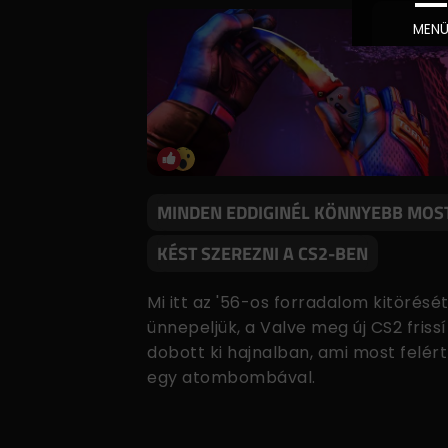
MINDEN EDDIGINÉL KÖNNYEBB MOS
KÉST SZEREZNI A CS2-BEN
Mi itt az '56-os forradalom kitörésé
ünnepeljük, a Valve meg új CS2 frissí
dobott ki hajnalban, ami most felért
egy atombombával.