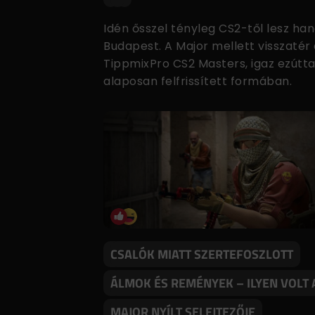
Idén ősszel tényleg CS2-től lesz ha
Budapest. A Major mellett visszatér
TippmixPro CS2 Masters, igaz ezútta
alaposan felfrissített formában.
CSALÓK MIATT SZERTEFOSZLOTT
ÁLMOK ÉS REMÉNYEK – ILYEN VOLT 
MAJOR NYÍLT SELEJTEZŐJE