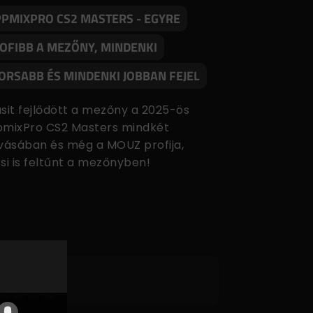
PPMIXPRO CS2 MASTERS - EGYRE
OFIBB A MEZŐNY, MINDENKI
ORSABB ÉS MINDENKI JOBBAN FEJEL
ásit fejlődött a mezőny a 2025-ös
pmixPro CS2 Masters mindkét
ívásában és még a MOUZ profija,
zsi is feltűnt a mezőnyben!