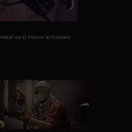
amiket az
E1 Piacon
költheted