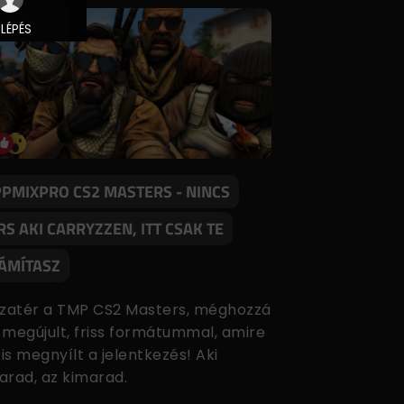
PPMIXPRO CS2 MASTERS - NINCS
RS AKI CARRYZZEN, ITT CSAK TE
ÁMÍTASZ
szatér a TMP CS2 Masters, méghozzá
 megújult, friss formátummal, amire
is megnyílt a jelentkezés! Aki
arad, az kimarad.