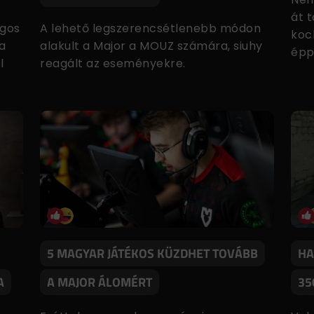
át 
ngos
A lehető legszerencsétlenebb módon
koc
 a
alakult a Major a MOUZ számára, siuhy
épp
l
reagált az eseményekre.
5 MAGYAR JÁTÉKOS KÜZDHET TOVÁBB
HA
A
A MAJOR ÁLOMÉRT
35