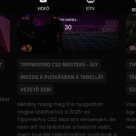
Hirdetés
30
T
TIPPMIXPRO CS2 MASTERS - ÍGY
TI
MOZOG A PUSKÁSBAN A TABELLÁT
TÁ
VEZETŐ SEBI
SZ
t
tést
Néhány napig még ti is nyugodtan
Vis
ringbe szállhattok a 2025-ös
egy
TippmixPro CS2 Masters versenyén, de
már
nem árt ha felkötitek a felkötni valót,
lem
mert brutális teljesítményt nyújtanak a