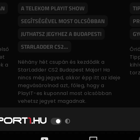
AN
A TELEKOM PLAYIT SHOW
TI
SEGÍTSÉGÉVEL MOST OLCSÓBBAN
PR
JUTHATSZ JEGYHEZ A BUDAPESTI
GY
STARLADDER CS2…
első
Óri
et
Tip
Néhány hét csupán és kezdődik a
ek a
kih
StarLadder CS2 Budapest Major! Ha
tor
nincs még jegyed, akkor épp itt az ideje
megvásárolnod azt, főleg, hogy a
PlayIT-es kuponnal most olcsóbban
vehetsz jegyet magadnak.
Hirdetés