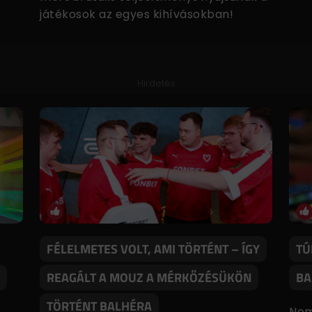
játékosok az egyes kihívásokban!
Hirdetés
FÉLELMETES VOLT, AMI TÖRTÉNT – ÍGY
TÚ
REAGÁLT A MOUZ A MÉRKŐZÉSÜKÖN
BA
TÖRTÉNT BALHÉRA
Nem