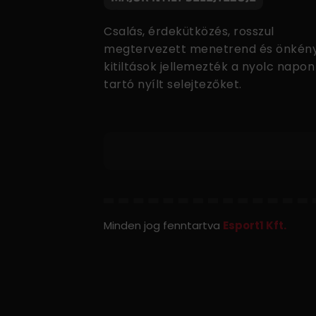
Csalás, érdekütközés, rosszul
megtervezett menetrend és önkén
kitiltások jellemezték a nyolc napon
tartó nyílt selejtezőket.
Minden jog fenntartva
Esport1 Kft.