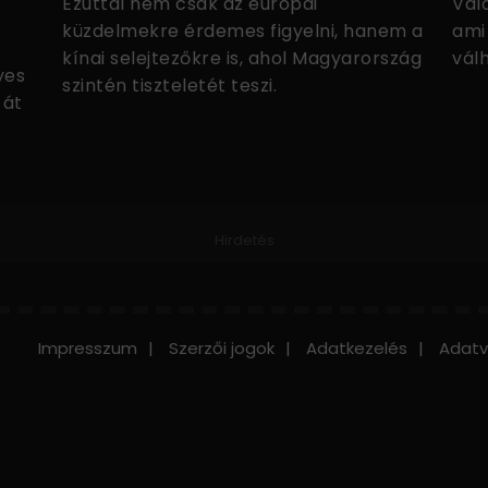
Ezúttal nem csak az európai
Vala
küzdelmekre érdemes figyelni, hanem a
ami
kínai selejtezőkre is, ahol Magyarország
válh
yes
szintén tiszteletét teszi.
 át
Hirdetés
Impresszum
Szerzői jogok
Adatkezelés
Adatv