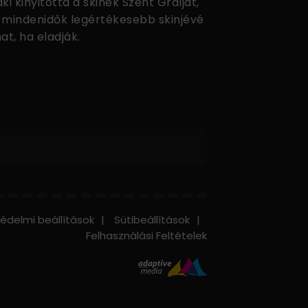
ki kinyitotta a skinek Szent Grálját,
 mindenidők legértékesebb skinjévé
at, ha eladják.
édelmi beállítások
Sütibeállítások
Felhasználási Feltételek