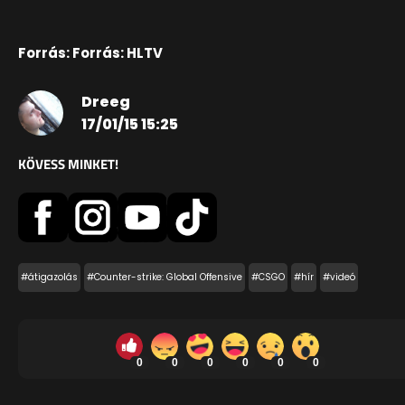
Forrás: Forrás: HLTV
Dreeg
17/01/15 15:25
KÖVESS MINKET!
#átigazolás
#Counter-strike: Global Offensive
#CSGO
#hír
#videó
0
0
0
0
0
0