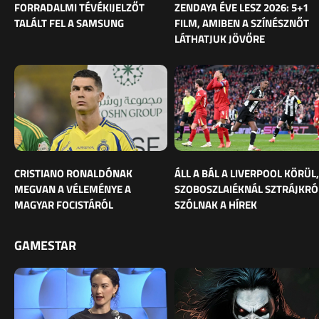
FORRADALMI TÉVÉKIJELZŐT
ZENDAYA ÉVE LESZ 2026: 5+1
TALÁLT FEL A SAMSUNG
FILM, AMIBEN A SZÍNÉSZNŐT
LÁTHATJUK JÖVŐRE
CRISTIANO RONALDÓNAK
ÁLL A BÁL A LIVERPOOL KÖRÜL,
MEGVAN A VÉLEMÉNYE A
SZOBOSZLAIÉKNÁL SZTRÁJKRÓ
MAGYAR FOCISTÁRÓL
SZÓLNAK A HÍREK
GAMESTAR