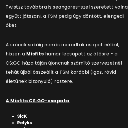
Twistzz továbbra is seangares-szel szeretett volna
együtt játszani, a TSM pedig úgy döntött, elengedi
őket.
A srácok sokáig nem is maradtak csapat nélkül,
hiszen a
Misfits
hamar lecsapott az ötösre - a
CS:GO háza táján újoncnak számító szervezetnél
tehát újból összeállt a TSM korábbi (igaz, rövid
életűnek bizonyuló) rostere.
A Misfits CS:GO-csapata
SicK
Relyks