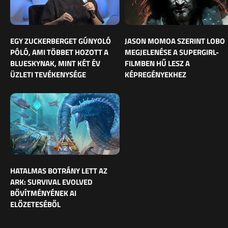
EGY ZUCKERBERGET GÚNYOLÓ
JASON MOMOA SZERINT LOBO
PÓLÓ, AMI TÖBBET HOZOTT A
MEGJELENÉSE A SUPERGIRL-
BLUESKYNAK, MINT KÉT ÉV
FILMBEN HŰ LESZ A
ÜZLETI TEVÉKENYSÉGE
KÉPREGÉNYEKHEZ
HATALMAS BOTRÁNY LETT AZ
ARK: SURVIVAL EVOLVED
BŐVÍTMÉNYÉNEK AI
ELŐZETESÉBŐL