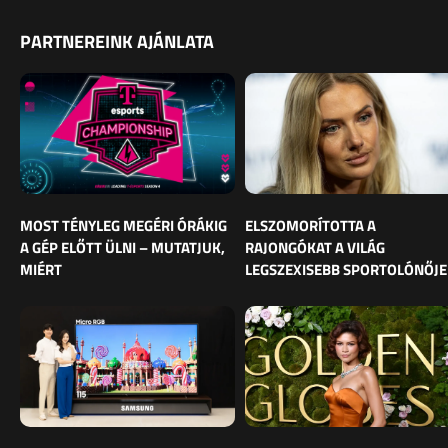
PARTNEREINK AJÁNLATA
MOST TÉNYLEG MEGÉRI ÓRÁKIG
ELSZOMORÍTOTTA A
A GÉP ELŐTT ÜLNI – MUTATJUK,
RAJONGÓKAT A VILÁG
MIÉRT
LEGSZEXISEBB SPORTOLÓNŐJE