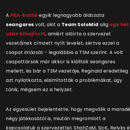
A
PEA-balhé
egyik legnagyobb áldozata
seangares
volt, akit a
Team SoloMid
alig
egy hét
után kihajított
, amiért aláírta a szervezet
vezetőinek címzett nyílt levelet, sértve ezzel a
csapat imázsát - legalábbis a TSM szerint. A volt
csapattársak már akkor is kiálltak seangares
mellett, és bár a TSM vezetője, Reginald eredetileg
azt nyilatkozta, elsimították a problémákat, úgy
tűnik, mégsem ez a helyzet.
Az egyesület bejelentette, hogy megválik a marad
négy játékosától is, miután megromlott a
kapcsolatuk a szervezettel. ShahZaM, SicK, Relyks é