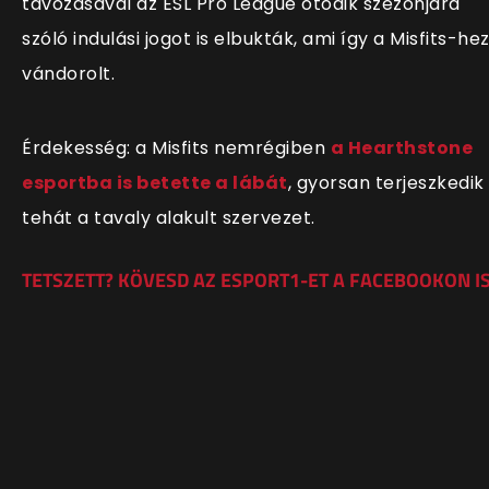
távozásával az ESL Pro League ötödik szezonjára
szóló indulási jogot is elbukták, ami így a Misfits-he
vándorolt.
Érdekesség: a Misfits nemrégiben
a Hearthstone
esportba is betette a lábát
, gyorsan terjeszkedik
tehát a tavaly alakult szervezet.
TETSZETT? KÖVESD AZ ESPORT1-ET A FACEBOOKON IS