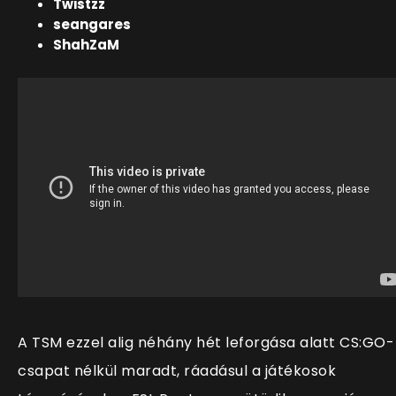
Twistzz
seangares
ShahZaM
A TSM ezzel alig néhány hét leforgása alatt CS:GO-
csapat nélkül maradt, ráadásul a játékosok