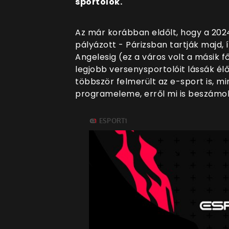
sportolók.
Az már korábban eldőlt, hogy a 2024
pályázott - Párizsban tartják majd, 
Angelesig (ez a város volt a másik f
legjobb versenysportolóit lássák é
többször felmerült az e-sport is, mi
programeleme, erről mi is beszámo