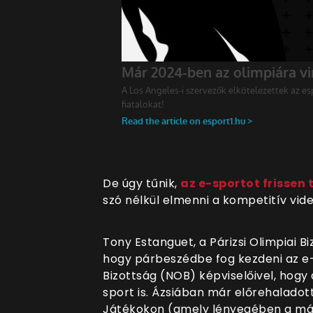
De úgy tűnik,
az e-sportot frissen
szó nélkül elmenni a kompetitív vid
Tony Estanguet, a Párizsi Olimpiai 
hogy párbeszédbe fog kezdeni az e-
Bizottság (NOB) képviselőivel, hogy
sport is. Ázsiában már előrehaladot
Játékokon (amely lényegében a má