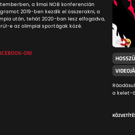
eptemberben, a limai NOB konferencián
ogramot 2019-ben kezdik el összerakni, a
impia után, tehát 2020-ban lesz elfogadva,
erül-e az olimpiai sportágak közé.
FACEBOOK-ON!
HOSSZÚ 
VIDEOJ
Ráadásul
a kelet-
KÖZVETÍTÉ