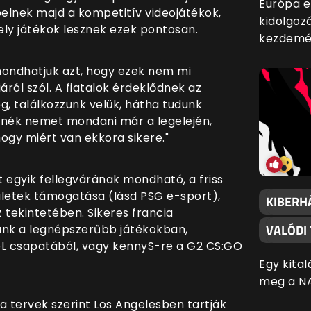
Európa e
elnek majd a kompetitív videojátékok,
kidolgoz
ely játékok lesznek ezek pontosan.
kezdemé
mondhatjuk azt, hogy ezek nem mi
ról szól. A fiatalok érdeklődnek az
g, találkozzunk velük, hátha tudunk
etnék nemet mondani már a legelején,
gy miért van ekkora sikere."
 egyik fellegvárának mondható, a friss
ületek támogatása (lásd PSG e-sport),
KIBERH
 tekintetében. Sikeres francia
VALÓDI
unk a legnépszerűbb játékokban,
oL csapatából, vagy kennyS-re a G2 CS:GO
Egy kital
meg a NA
 tervek szerint Los Angelesben tartják