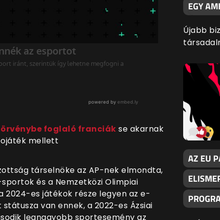
EGY AM
Újabb bi
társadal
 törvénybe foglaló franciák
se akarnak
eojáték mellett
AZ EU 
Bizottság társelnöke az AP-nek elmondta,
ELISME
sportok és a Nemzetközi Olimpiai
 a 2024-es játékok része legyen az e-
PROGRA
t státusza van ennek, a 2022-es Ázsiai
sodik legnagyobb sportesemény az