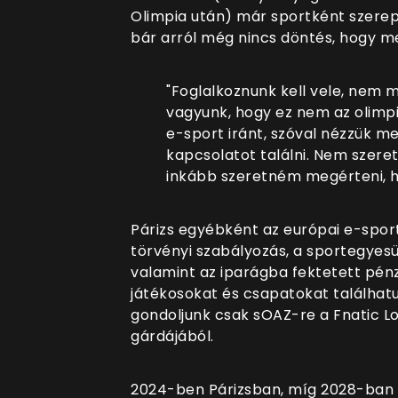
Olimpia után) már sportként szerep
bár arról még nincs döntés, hogy m
"Foglalkoznunk kell vele, nem 
vagyunk, hogy ez nem az olimpiá
e-sport iránt, szóval nézzük me
kapcsolatot találni. Nem szer
inkább szeretném megérteni, ho
Párizs egyébként az európai e-sport
törvényi szabályozás, a sportegyes
valamint az iparágba fektetett pénz
játékosokat és csapatokat találhat
gondoljunk csak sOAZ-re a Fnatic L
gárdájából.
2024-ben Párizsban, míg 2028-ban a