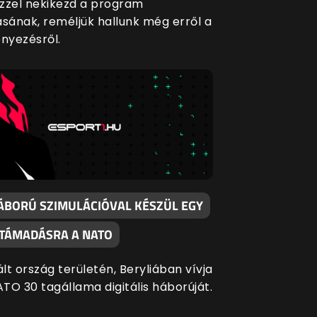
zzel nekikezd a program
ásának, reméljük hallunk még erről a
nyezésről.
ÁBORÚ SZIMULÁCIÓVAL KÉSZÜL EGY
 TÁMADÁSRA A NATO
ált ország területén, Beryliában vívja
TO 30 tagállama digitális háborúját.