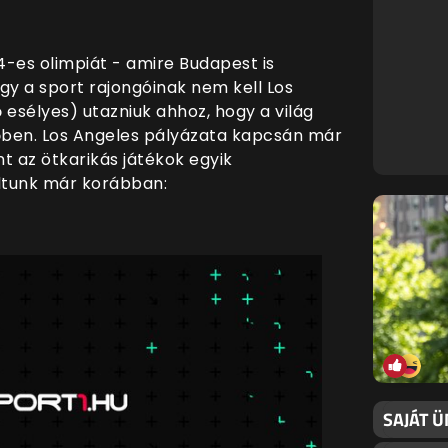
-es olimpiát - amire Budapest is
így a sport rajongóinak nem kell Los
ő esélyes) utazniuk ahhoz, hogy a világ
lőben. Los Angeles pályázata kapcsán már
nt az ötkarikás játékok egyik
ltunk már korábban:
SAJÁT 