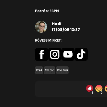
Forrás: ESPN
Hodi
17/08/09 13:37
KÖVESS MINKET!
#cikk
#esport
#politika
4
0