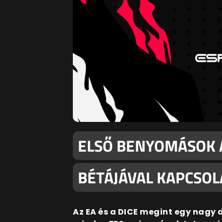
ELSŐ BENYOMÁSOK A
BÉTÁJÁVAL KAPCSO
Az EA és a DICE megint egy nagy 