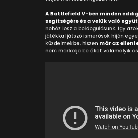
A Battlefield V-ben minden eddi
segítségére és a velük való egy
nehéz lesz a boldogulásunk. Így azo
játékkal játszó ismerősök híján egy
küzdelmekbe, hiszen
már az ellenf
nem markolja be őket valamelyik c