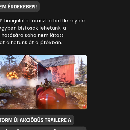
EM ÉRDEKÉBEN!
BF hangulatot áraszt a battle royale
egyben biztosak lehetünk, a
 hatására soha nem látott
at élhetünk át a játékban.
TORM ÚJ AKCIÓDÚS TRAILERE A