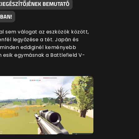
 KIEGÉSZÍTŐJÉNEK BEMUTATÓ
ÁBAN!
dal sem válogat az eszközök között,
enfél legyőzése a tét. Japán és
 minden eddiginél keményebb
 esik egymásnak a Battlefield V-