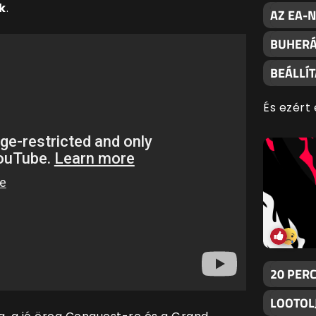
k
.
AZ EA-
BUHERÁ
BEÁLLÍ
És ezért 
20 PER
LOOTOLJ