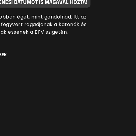
ENÉSI DÁTUMOT IS MAGÁVAL HOZTA!
jobban éget, mint gondolnád. Itt az
y fegyvert ragadjanak a katonák és
k essenek a BFV szigetén.
SEK