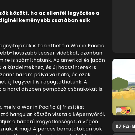
ök között, ha az ellenfél legyőzése a
diginél keményebb csatában esik
egnyitójának is tekinthető a War in Pacific
idebb-hosszabb teaser videókat, azonban
ire is számíthatunk. Az amerikai és japán
 a küzdelmekhez, és új hadszínterek is
szerint három pálya várható, és ezek
ét új fegyvert is ropogtathatunk. A
ük a harci díszben pompázó csónakokat is.
, mely a War in Pacific új frissítést
ztő hangulat köszön vissza a képernyőről,
atjuk a háború kegyetlenségét, a végén
AZ EA-
koznak. A majd 4 perces bemutatóban sok