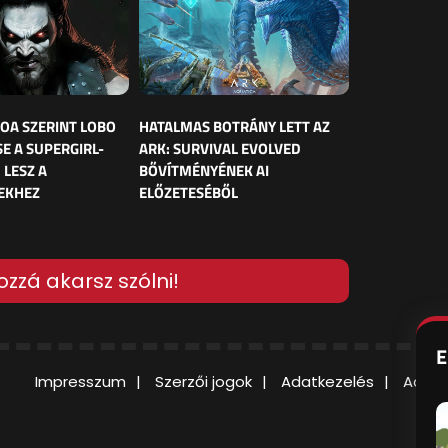
OA SZERINT LOBO
HATALMAS BOTRÁNY LETT AZ
E A SUPERGIRL-
ARK: SURVIVAL EVOLVED
 LESZ A
BŐVÍTMÉNYÉNEK AI
EKHEZ
ELŐZETESÉBŐL
ozzá akarsz szólni!
E
Impresszum
Szerzői jogok
Adatkezelés
Adatv