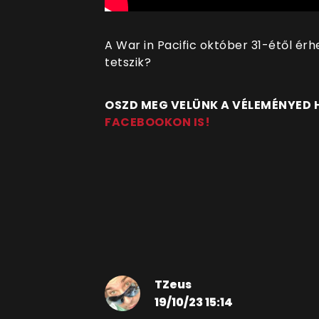
A War in Pacific október 31-étől ér
tetszik?
OSZD MEG VELÜNK A VÉLEMÉNYED
FACEBOOKON IS!
TZeus
19/10/23 15:14