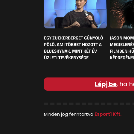
EGY ZUCKERBERGET GÚNYOLÓ
JASON MOM
PÓLÓ, AMI TÖBBET HOZOTT A
MEGJELENÉS
BLUESKYNAK, MINT KÉT ÉV
FILMBEN HŰ
ÜZLETI TEVÉKENYSÉGE
KÉPREGÉNY
Lépj be
, ha h
Minden jog fenntartva
Esport1 Kft.