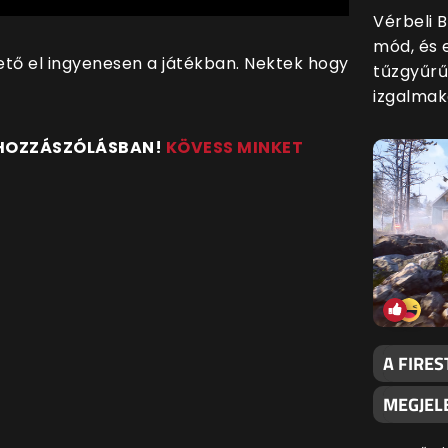
Vérbeli 
mód, és 
hető el ingyenesen a játékban. Nektek hogy
tűzgyűrű
izgalmak
 HOZZÁSZÓLÁSBAN!
KÖVESS MINKET
A FIRES
MEGJEL