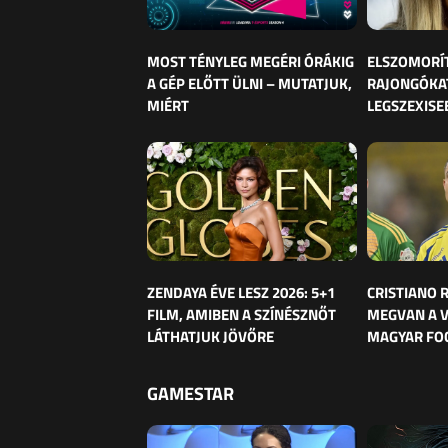
MOST TÉNYLEG MEGÉRI ÓRÁKIG
ELSZOMORÍ
A GÉP ELŐTT ÜLNI – MUTATJUK,
RAJONGÓKAT
MIÉRT
LEGSZEXISE
ZENDAYA ÉVE LESZ 2026: 5+1
CRISTIANO
FILM, AMIBEN A SZÍNÉSZNŐT
MEGVAN A 
LÁTHATJUK JÖVŐRE
MAGYAR FO
GAMESTAR