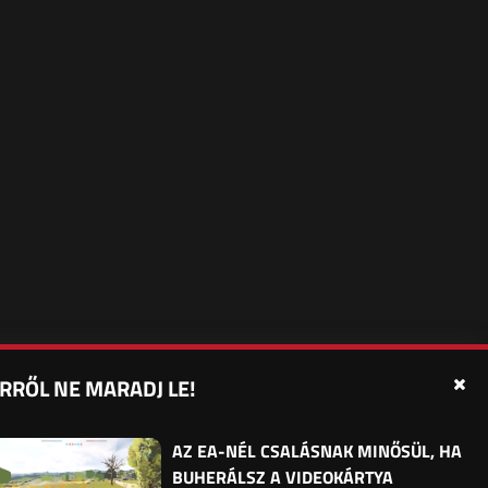
RRŐL NE MARADJ LE!
édelmi beállítások
Sütibeállítások
Felhasználási Feltételek
AZ EA-NÉL CSALÁSNAK MINŐSÜL, HA
BUHERÁLSZ A VIDEOKÁRTYA