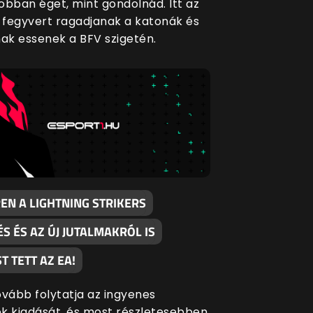
jobban éget, mint gondolnád. Itt az
y fegyvert ragadjanak a katonák és
k essenek a BFV szigetén.
EN A LIGHTNING STRIKERS
ÉS ÉS AZ ÚJ JUTALMAKRÓL IS
T TETT AZ EA!
ovább folytatja az ingyenes
sek kiadását, és most részletesebben