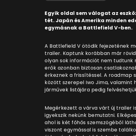
Egyik oldal sem válogat az eszköz
tét. Japán és Amerika minden ed
egymásnak a Battlefield V-ben.
A Battlefield V ötödik fejezetének m
trailer. Kaptunk korábban már röv
olyan sok információt nem tudtunk m
erők azonban biztosan csatlakoznak
érkeznek a frissítéssel. A roadmap 
között szerepel Iwo Jima, valamint h
járművek listájára pedig felvéshetj
Megérkezett a várva várt új trailer is
igyekszik nekünk bemutatni. Elképes
ahol is két főhős szemszögéből láth
viszont egymással is szembe talál