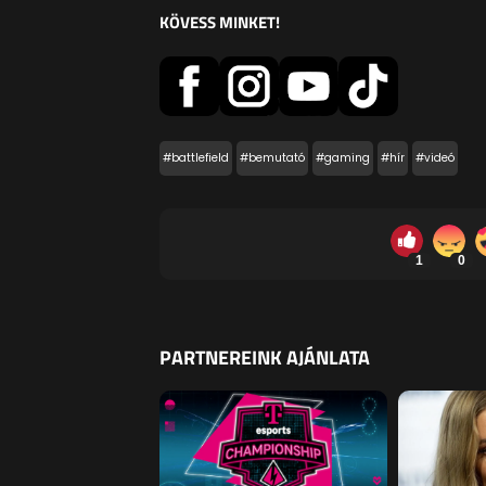
KÖVESS MINKET!
#battlefield
#bemutató
#gaming
#hír
#videó
1
0
PARTNEREINK AJÁNLATA