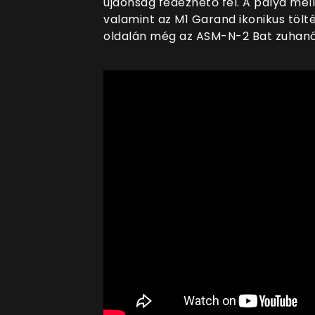
újdonság fedezhető fel. A pálya melle
valamint az M1 Garand ikonikus tölté
oldalán még az ASM-N-2 Bat zuhanó