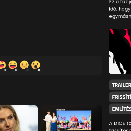
Ez a tűz 
idő, hog
egymásna
0
0
0
0
TRAILER
FRISSÍT
EMLÍTÉS
A DICE t
frissíté