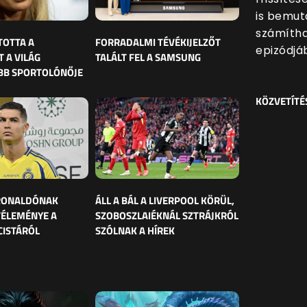
is bemut
számítha
TOTTA A
FORRADALMI TÉVÉKIJELZŐT
epizódjá
 A VILÁG
TALÁLT FEL A SAMSUNG
BB SPORTOLÓNŐJE
KÖZVETÍTÉ
 RONALDÓNAK
ÁLL A BÁL A LIVERPOOL KÖRÜL,
VÉLEMÉNYE A
SZOBOSZLAIÉKNÁL SZTRÁJKRÓL
CISTÁRÓL
SZÓLNAK A HÍREK