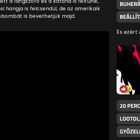
tt a lángszoró és a katana is feltűnik,
BUHERÁ
si hangja is felcsendül, de az amerikaik
bombát is bevethetjük majd.
BEÁLLÍ
És ezért 
20 PER
LOOTOLJ
GYŐZEL