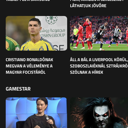
LÁTHATJUK JÖVŐRE
CRISTIANO RONALDÓNAK
ÁLL A BÁL A LIVERPOOL KÖRÜL,
MEGVAN A VÉLEMÉNYE A
SZOBOSZLAIÉKNÁL SZTRÁJKRÓ
MAGYAR FOCISTÁRÓL
SZÓLNAK A HÍREK
GAMESTAR