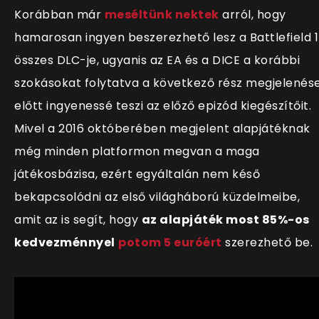
Korábban már
meséltünk nektek
arról, hogy
hamarosan ingyen beszerezhető lesz a Battlefield 1
összes DLC-je, ugyanis az EA és a DICE a korábbi
szokásokat folytatva a következő rész megjelenés
előtt ingyenessé teszi az előző epizód kiegészítőit.
Mivel a 2016 októberében megjelent alapjátéknak
még minden platformon megvan a maga
játékosbázisa, ezért egyáltalán nem késő
bekapcsolódni az első világháború küzdelmeibe,
amit az is segít, hogy
az alapjáték most 85%-os
kedvezménnyel
potom 5 euróért
szerezhető be.