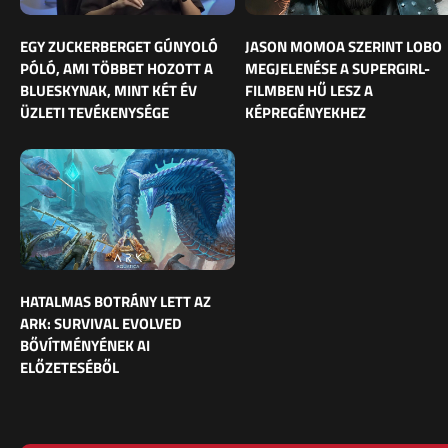
EGY ZUCKERBERGET GÚNYOLÓ
JASON MOMOA SZERINT LOBO
PÓLÓ, AMI TÖBBET HOZOTT A
MEGJELENÉSE A SUPERGIRL-
BLUESKYNAK, MINT KÉT ÉV
FILMBEN HŰ LESZ A
ÜZLETI TEVÉKENYSÉGE
KÉPREGÉNYEKHEZ
HATALMAS BOTRÁNY LETT AZ
ARK: SURVIVAL EVOLVED
BŐVÍTMÉNYÉNEK AI
ELŐZETESÉBŐL