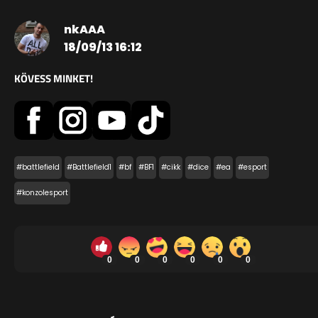
nkAAA
18/09/13 16:12
KÖVESS MINKET!
#battlefield
#Battlefield1
#bf
#BF1
#cikk
#dice
#ea
#esport
#konzolesport
0
0
0
0
0
0