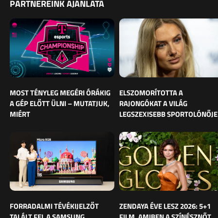
PARTNEREINK AJÁNLATA
MOST TÉNYLEG MEGÉRI ÓRÁKIG
ELSZOMORÍTOTTA A
A GÉP ELŐTT ÜLNI – MUTATJUK,
RAJONGÓKAT A VILÁG
MIÉRT
LEGSZEXISEBB SPORTOLÓNŐJE
FORRADALMI TÉVÉKIJELZŐT
ZENDAYA ÉVE LESZ 2026: 5+1
TALÁLT FEL A SAMSUNG
FILM, AMIBEN A SZÍNÉSZNŐT