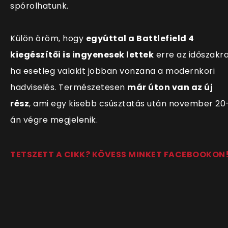
spórolhatunk.
Külön öröm, hogy
egyúttal a Battlefield 4
kiegészítői is ingyenesek lettek
erre az időszakra
ha esetleg valakit jobban vonzana a modernkori
hadviselés. Természetesen
már úton van az új
rész
, ami egy kisebb csúsztatás után november 20
án végre megjelenik.
TETSZETT A CIKK? KÖVESS MINKET FACEBOOKON