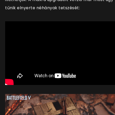
tűnik elnyerte néhányak tetszését: