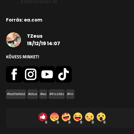
Forrás: ea.com
TZeus
18/12/19 14:07
KÖVESS MINKET!
#battlefield
#dice
#ea
#frissítés
#hír
0
0
0
0
0
0