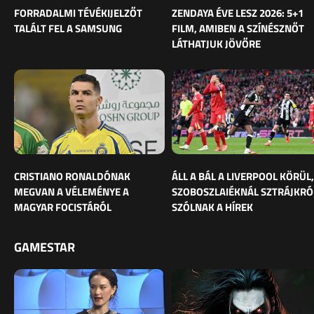
FORRADALMI TÉVÉKIJELZŐT
ZENDAYA ÉVE LESZ 2026: 5+1
TALÁLT FEL A SAMSUNG
FILM, AMIBEN A SZÍNÉSZNŐT
LÁTHATJUK JÖVŐRE
CRISTIANO RONALDÓNAK
ÁLL A BÁL A LIVERPOOL KÖRÜL,
MEGVAN A VÉLEMÉNYE A
SZOBOSZLAIÉKNÁL SZTRÁJKRÓ
MAGYAR FOCISTÁRÓL
SZÓLNAK A HÍREK
GAMESTAR