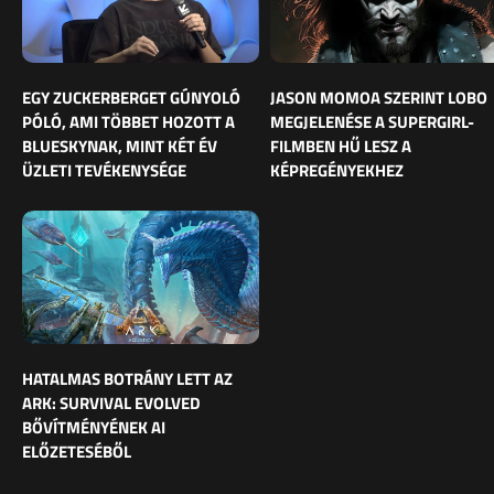
EGY ZUCKERBERGET GÚNYOLÓ
JASON MOMOA SZERINT LOBO
PÓLÓ, AMI TÖBBET HOZOTT A
MEGJELENÉSE A SUPERGIRL-
BLUESKYNAK, MINT KÉT ÉV
FILMBEN HŰ LESZ A
ÜZLETI TEVÉKENYSÉGE
KÉPREGÉNYEKHEZ
HATALMAS BOTRÁNY LETT AZ
ARK: SURVIVAL EVOLVED
BŐVÍTMÉNYÉNEK AI
ELŐZETESÉBŐL