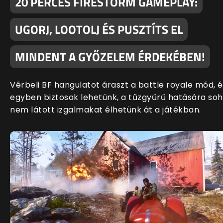
20 PERCES FIRESTORM GAMEPLAY:
UGORJ, LOOTOLJ ÉS PUSZTÍTS EL
MINDENT A GYŐZELEM ÉRDEKÉBEN!
Vérbeli BF hangulatot áraszt a battle royale mód, é
egyben biztosak lehetünk, a tűzgyűrű hatására so
nem látott izgalmakat élhetünk át a játékban.