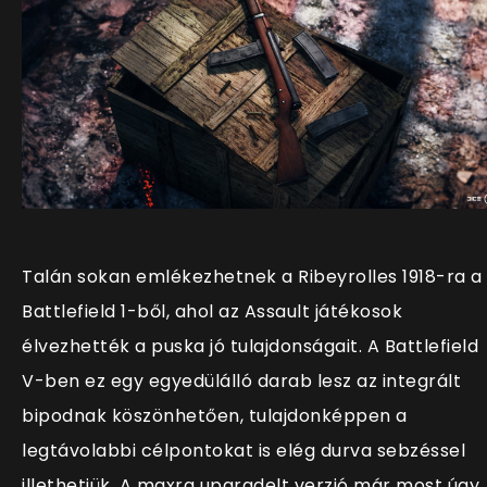
Talán sokan emlékezhetnek a Ribeyrolles 1918-ra a
Battlefield 1-ből, ahol az Assault játékosok
élvezhették a puska jó tulajdonságait. A Battlefield
V-ben ez egy egyedülálló darab lesz az integrált
bipodnak köszönhetően, tulajdonképpen a
legtávolabbi célpontokat is elég durva sebzéssel
illethetjük. A maxra upgradelt verzió már most úgy