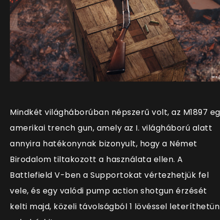
Mindkét világháborúban népszerű volt, az M1897 e
amerikai trench gun, amely az I. világháború alatt
annyira hatékonynak bizonyult, hogy a Német
Birodalom tiltakozott a használata ellen. A
Battlefield V-ben a Supportokat vértezhetjük fel
vele, és egy valódi pump action shotgun érzését
kelti majd, közeli távolságból 1 lövéssel leteríthetü