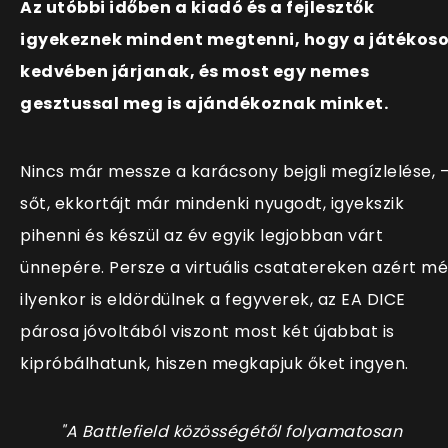
Az utóbbi időben a kiadó és a fejlesztők
igyekeznek mindent megtenni, hogy a játékos
kedvében járjanak, és most egy nemes
gesztussal meg is ajándékoznak minket.
Nincs már messze a karácsony bejgli megízlelése, 
sőt, ekkortájt már mindenki nyugodt, igyekszik
pihenni és készül az év egyik legjobban várt
ünnepére. Persze a virtuális csatatereken azért m
ilyenkor is eldördülnek a fegyverek, az EA DICE
párosa jóvoltából viszont most két újabbat is
kipróbálhatunk, hiszen megkapjuk őket ingyen.
"A Battlefield közösségétől folyamatosan