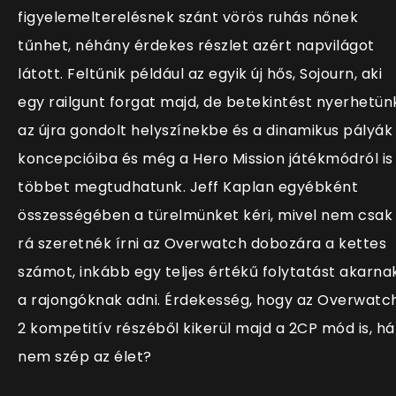
figyelemelterelésnek szánt vörös ruhás nőnek
tűnhet, néhány érdekes részlet azért napvilágot
látott. Feltűnik például az egyik új hős, Sojourn, aki
egy railgunt forgat majd, de betekintést nyerhetün
az újra gondolt helyszínekbe és a dinamikus pályák
koncepcióiba és még a Hero Mission játékmódról is
többet megtudhatunk. Jeff Kaplan egyébként
összességében a türelmünket kéri, mivel nem csak
rá szeretnék írni az Overwatch dobozára a kettes
számot, inkább egy teljes értékű folytatást akarna
a rajongóknak adni. Érdekesség, hogy az Overwatc
2 kompetitív részéből kikerül majd a 2CP mód is, há
nem szép az élet?