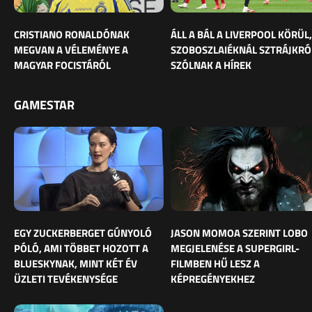
CRISTIANO RONALDÓNAK
ÁLL A BÁL A LIVERPOOL KÖRÜL,
MEGVAN A VÉLEMÉNYE A
SZOBOSZLAIÉKNÁL SZTRÁJKRÓ
MAGYAR FOCISTÁRÓL
SZÓLNAK A HÍREK
GAMESTAR
EGY ZUCKERBERGET GÚNYOLÓ
JASON MOMOA SZERINT LOBO
PÓLÓ, AMI TÖBBET HOZOTT A
MEGJELENÉSE A SUPERGIRL-
BLUESKYNAK, MINT KÉT ÉV
FILMBEN HŰ LESZ A
ÜZLETI TEVÉKENYSÉGE
KÉPREGÉNYEKHEZ