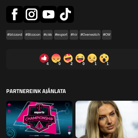
#blizzard
#Blizzcon
#cikk
#esport
#hír
#Overwatch
#OW
4
0
2
0
1
1
PARTNEREINK AJÁNLATA