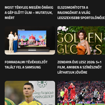
MOST TÉNYLEG MEGÉRI ÓRÁKIG
ELSZOMORÍTOTTA A
A GÉP ELŐTT ÜLNI – MUTATJUK,
RAJONGÓKAT A VILÁG
MIÉRT
LEGSZEXISEBB SPORTOLÓNŐJE
FORRADALMI TÉVÉKIJELZŐT
ZENDAYA ÉVE LESZ 2026: 5+1
TALÁLT FEL A SAMSUNG
FILM, AMIBEN A SZÍNÉSZNŐT
LÁTHATJUK JÖVŐRE