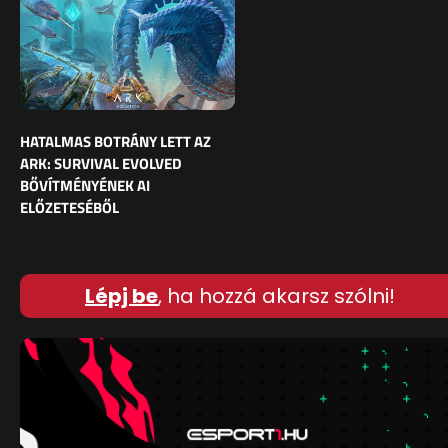
HATALMAS BOTRÁNY LETT AZ
ARK: SURVIVAL EVOLVED
BŐVÍTMÉNYÉNEK AI
ELŐZETESÉBŐL
Lépj be
, ha hozzá akarsz szólni!