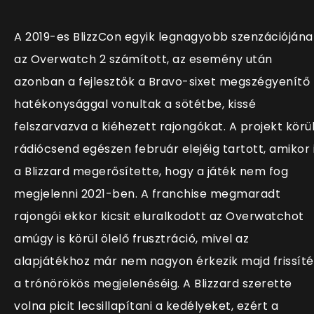
A 2019-es BlizzCon egyik legnagyobb szenzációjána
az Overwatch 2 számított, az esemény után
azonban a fejlesztők a Bravo-sixet megszégyenítő
hatékonysággal vonultak a sötétbe, kissé
felszarvazva a kiéhezett rajongókat. A projekt körül
rádiócsend egészen február elejéig tartott, amikor 
a Blizzard megerősítette, hogy a játék nem fog
megjelenni 2021-ben. A franchise megmaradt
rajongói ekkor kicsit eluralkodott az Overwatchot
amúgy is körül ölelő frusztráció, mivel az
alapjátékhoz már nem nagyon érkezik majd frissíté
a trónörökös megjelenéséig. A Blizzard szerette
volna picit lecsillapítani a kedélyeket, ezért a