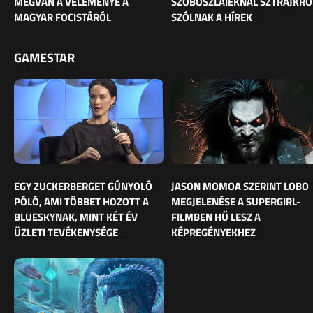
MEGVAN A VÉLEMÉNYE A
SZOBOSZLAIÉKNÁL SZTRÁJKRÓ
MAGYAR FOCISTÁRÓL
SZÓLNAK A HÍREK
GAMESTAR
EGY ZUCKERBERGET GÚNYOLÓ
JASON MOMOA SZERINT LOBO
PÓLÓ, AMI TÖBBET HOZOTT A
MEGJELENÉSE A SUPERGIRL-
BLUESKYNAK, MINT KÉT ÉV
FILMBEN HŰ LESZ A
ÜZLETI TEVÉKENYSÉGE
KÉPREGÉNYEKHEZ