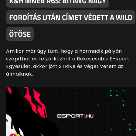
K&H MNEB R6S: BITANG NAGY
FORDÍTÁS UTÁN CÍMET VÉDETT A WILD
ÖTÖSE
Amikor már úgy tűnt, hogy a harmadik pályán
szépíthet és felzárkózhat a Békéscsabai E-sport
Egyesület, akkor jött STRiKe és véget vetett az
álmaiknak.