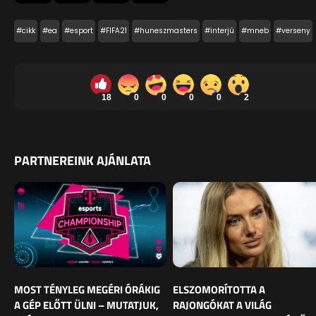
#cikk
#ea
#esport
#FIFA21
#huneszmasters
#interjú
#mneb
#verseny
18
0
0
0
0
2
PARTNEREINK AJÁNLATA
MOST TÉNYLEG MEGÉRI ÓRÁKIG
ELSZOMORÍTOTTA A
A GÉP ELŐTT ÜLNI – MUTATJUK,
RAJONGÓKAT A VILÁG