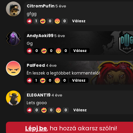
CitromPufin
5 éve
gfgg
1
0
0
Válasz
AndyAoki99
5 éve
Gg
0
0
0
Válasz
PalFeed
4 éve
Én leszek a legtöbbet kommentelő!
1
0
0
Válasz
ELEGANT19
4 éve
Lets gooo
0
0
0
Válasz
Lépj be
, ha hozzá akarsz szólni!