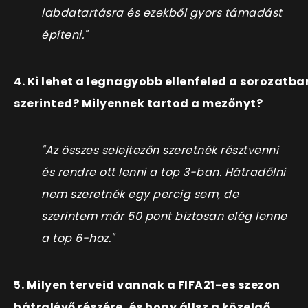
labdatartásra és ezekből gyors támadást
építeni."
4. Ki lehet a legnagyobb ellenfeled a sorozatba
szerinted? Milyennek tartod a mezőnyt?
"Az összes selejtezőn szeretnék résztvenni
és rendre ott lenni a top 3-ban. Hátradőlni
nem szeretnék egy percig sem, de
szerintem már 50 pont biztosan elég lenne
a top 6-hoz."
5. Milyen terveid vannak a FIFA21-es szezon
hátralévő részére, és hogy állsz a közelgő