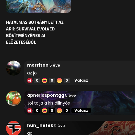
HATALMAS BOTRÁNY LETT AZ
ARK: SURVIVAL EVOLVED
BŐVÍTMÉNYÉNEK AI
ELŐZETESÉBŐL
morrison
5 éve
az jo
0
0
0
Válasz
apheliospontgg
5 éve
Jol tolja a kis dilinyós
0
0
0
Válasz
hun_hetek
5 éve
gg