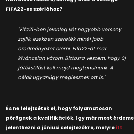
FIFA22-es szériához?
"Fifa21-ben jelenleg két nagyobb verseny
zajlik, ezekben szereték minél jobb
eredményeket elérni. Fifa22-őt már
kíváncsian várom. Biztosra veszem, hogy új
játékstílúst kell majd megtanulnunk. A
célok ugyanúgy meglesznek ott is."
És ne felejtsétek el, hogy folyamatosan
pörögnek a kvalifikációk, így már most érdeme
jelentkezni a júniusi selejtezőkre, melyre
itt