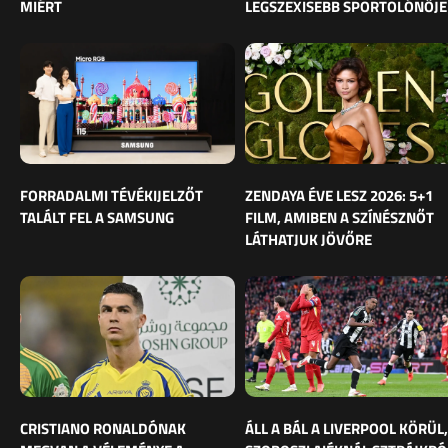
MIÉRT
LEGSZEXISEBB SPORTOLÓNŐJE
FORRADALMI TÉVÉKIJELZŐT
ZENDAYA ÉVE LESZ 2026: 5+1
TALÁLT FEL A SAMSUNG
FILM, AMIBEN A SZÍNÉSZNŐT
LÁTHATJUK JÖVŐRE
CRISTIANO RONALDÓNAK
ÁLL A BÁL A LIVERPOOL KÖRÜL,