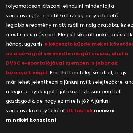
folyamatosan játszani, elindulni mindenfajta
versenyen, és nem titkolt célja, hogy a lehető
legjobb eredmény miatt száll mindig csatába, és ez
most sincs másként. Elég jól sikerült neki a második
hónap, ugyanis
elképesztő küzdelmeket követőe
az alsó-ágról verekedte magát vissza, ahol a
DVSC e-sportolójával szemben is jobbnak
bizonyult végül.
Emellett ne felejtsétek el, hogy
már lehet jelentkezni a júniusi nyílt selejtezőkre, ah
a legjobb nyolcig jutó játékos biztosan ponttal
gazdagodik, de hogy ez mire is jó? A júniusi
versenyekre egyébként
itt tudtok
nevezni
mindkét konzolon!