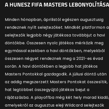
A HUNESZ FIFA MASTERS LEBONYOLÍTÁS
Minden hónapban, áprilistól egészen augusztusig
rendeznek nyílt selejtezőket. Mindkét platformon a
selejtezők legjobb négy játékosa továbbjut a havi
döntőkbe. Összesen nyolc játékos mérkőzik meg
egymással ezekben a havi döntőkben, melyekből
összesen négyet rendeznek meg a 2021-es évad
során. A havi döntőkben a legjobb hat játékos
Masters Pontokkal gazdagodik. A júliusi döntő után
az addig megszerzett Masters Pontokat összesítik,
hat legtöbbet összegyűjtő játékos bejut a
rájátszásba. A playoffba még két hely marad kiadó
amelyekről az augusztus eleji Wildcard selejtezők