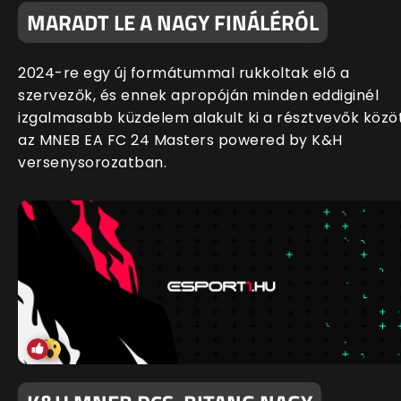
MARADT LE A NAGY FINÁLÉRÓL
2024-re egy új formátummal rukkoltak elő a
szervezők, és ennek apropóján minden eddiginél
izgalmasabb küzdelem alakult ki a résztvevők közö
az MNEB EA FC 24 Masters powered by K&H
versenysorozatban.