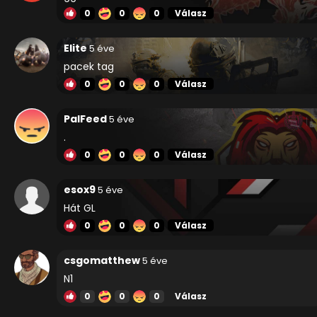
0
0
0
Válasz
Elite
5 éve
pacek tag
0
0
0
Válasz
PalFeed
5 éve
.
0
0
0
Válasz
esox9
5 éve
Hát GL
0
0
0
Válasz
csgomatthew
5 éve
N1
0
0
0
Válasz