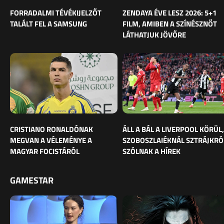
FORRADALMI TÉVÉKIJELZŐT
ZENDAYA ÉVE LESZ 2026: 5+1
TALÁLT FEL A SAMSUNG
FILM, AMIBEN A SZÍNÉSZNŐT
LÁTHATJUK JÖVŐRE
CRISTIANO RONALDÓNAK
ÁLL A BÁL A LIVERPOOL KÖRÜL,
MEGVAN A VÉLEMÉNYE A
SZOBOSZLAIÉKNÁL SZTRÁJKRÓ
MAGYAR FOCISTÁRÓL
SZÓLNAK A HÍREK
GAMESTAR