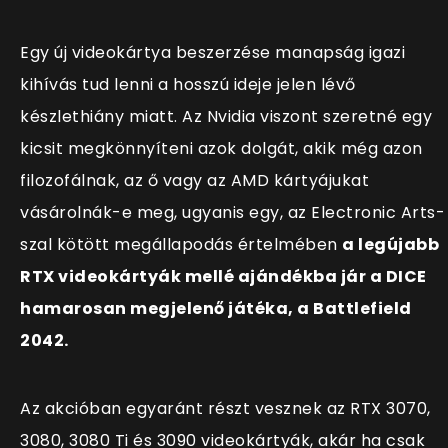
Egy új videokártya beszerzése manapság igazi
kihívás tud lenni a hosszú ideje jelen lévő
készlethiány miatt. Az Nvidia viszont szeretné egy
kicsit megkönnyíteni azok dolgát, akik még azon
filozofálnak, az ő vagy az AMD kártyájukat
vásárolnák-e meg, ugyanis egy, az Electronic Arts-
szal kötött megállapodás értelmében
a legújabb
RTX videokártyák mellé ajándékba jár a DICE
hamarosan megjelenő játéka, a Battlefield
2042.
Az akcióban egyaránt részt vesznek az RTX 3070,
3080, 3080 Ti és 3090 videokártyák, akár ha csak