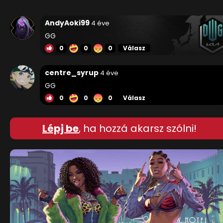
AndyAoki99
4 éve
GG
0
0
0
Válasz
centre_syrup
4 éve
GG
0
0
0
Válasz
Lépj be
, ha hozzá akarsz szólni!