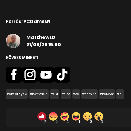
Forrás: PCGamesN
MatthewLD
21/08/25 15:00
KÖVESS MINKET!
#akciófigyelő
#battlefield
#cikk
#dice
#ea
#gaming
#hardver
#hír
7
0
1
1
0
1