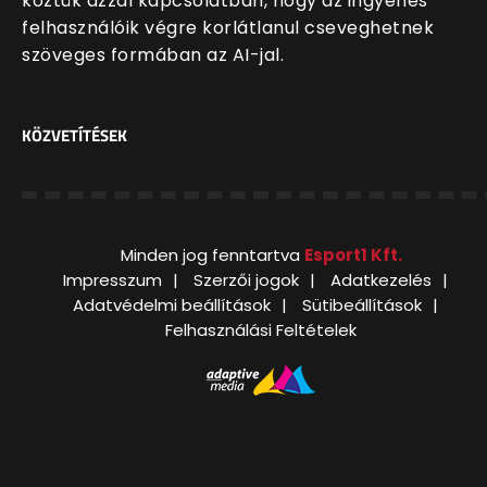
köztük azzal kapcsolatban, hogy az ingyenes
felhasználóik végre korlátlanul cseveghetnek
szöveges formában az AI-jal.
KÖZVETÍTÉSEK
Minden jog fenntartva
Esport1 Kft.
Impresszum
Szerzői jogok
Adatkezelés
Adatvédelmi beállítások
Sütibeállítások
Felhasználási Feltételek