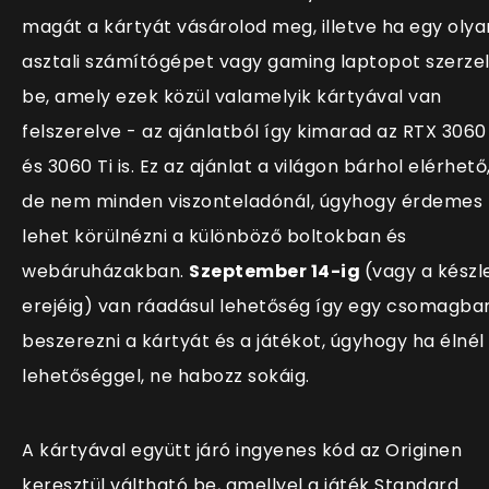
magát a kártyát vásárolod meg, illetve ha egy olya
asztali számítógépet vagy gaming laptopot szerze
be, amely ezek közül valamelyik kártyával van
felszerelve - az ajánlatból így kimarad az RTX 3060
és 3060 Ti is. Ez az ajánlat a világon bárhol elérhető
de nem minden viszonteladónál, úgyhogy érdemes
lehet körülnézni a különböző boltokban és
webáruházakban.
Szeptember 14-ig
(vagy a készl
erejéig) van ráadásul lehetőség így egy csomagba
beszerezni a kártyát és a játékot, úgyhogy ha élnél
lehetőséggel, ne habozz sokáig.
A kártyával együtt járó ingyenes kód az Originen
keresztül váltható be, amellyel a játék Standard