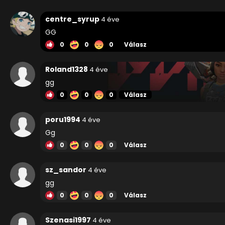
centre_syrup
4 éve
GG
0
0
0
Válasz
Roland1328
4 éve
gg
0
0
0
Válasz
poru1994
4 éve
Gg
0
0
0
Válasz
sz_sandor
4 éve
gg
0
0
0
Válasz
Szenasi1997
4 éve