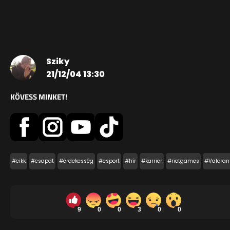
Sziky
21/12/04 13:30
KÖVESS MINKET!
#cikk
#csapat
#érdekesség
#esport
#hír
#karrier
#riotgames
#Valoran
9
0
0
3
0
0