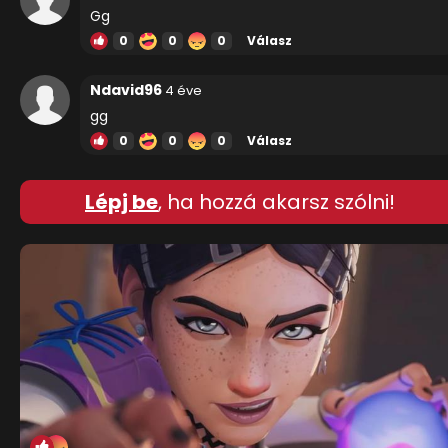
Gg
0
0
0
Válasz
Ndavid96
4 éve
gg
0
0
0
Válasz
Lépj be
, ha hozzá akarsz szólni!