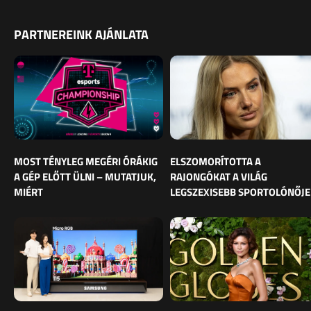
PARTNEREINK AJÁNLATA
MOST TÉNYLEG MEGÉRI ÓRÁKIG
ELSZOMORÍTOTTA A
A GÉP ELŐTT ÜLNI – MUTATJUK,
RAJONGÓKAT A VILÁG
MIÉRT
LEGSZEXISEBB SPORTOLÓNŐJE