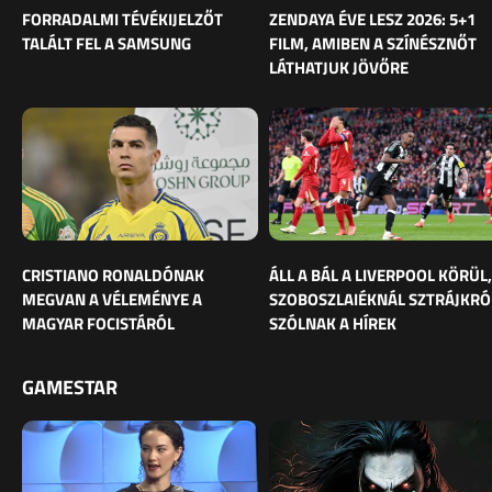
FORRADALMI TÉVÉKIJELZŐT
ZENDAYA ÉVE LESZ 2026: 5+1
TALÁLT FEL A SAMSUNG
FILM, AMIBEN A SZÍNÉSZNŐT
LÁTHATJUK JÖVŐRE
CRISTIANO RONALDÓNAK
ÁLL A BÁL A LIVERPOOL KÖRÜL,
MEGVAN A VÉLEMÉNYE A
SZOBOSZLAIÉKNÁL SZTRÁJKRÓ
MAGYAR FOCISTÁRÓL
SZÓLNAK A HÍREK
GAMESTAR