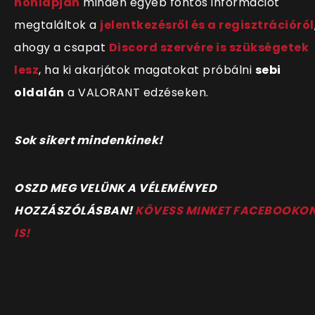
honlapján
minden egyéb fontos információt
megtaláltok a
jelentkezésről és a regisztrációról
ahogy a csapat
Discord szervére is szükségetek
lesz
, ha ki akarjátok magatokat próbálni
sebi
oldalán
a VALORANT edzéseken.
Sok sikert mindenkinek!
OSZD MEG VELÜNK A VÉLEMÉNYED
HOZZÁSZÓLÁSBAN!
KÖVESS MINKET FACEBOOKO
IS!