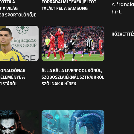
TOTTA A
FORRADALMI TÉVÉKIJELZŐT
A franci
 A VILÁG
TALÁLT FEL A SAMSUNG
hírt.
BB SPORTOLÓNŐJE
KÖZVETÍTÉ
 RONALDÓNAK
ÁLL A BÁL A LIVERPOOL KÖRÜL,
VÉLEMÉNYE A
SZOBOSZLAIÉKNÁL SZTRÁJKRÓL
CISTÁRÓL
SZÓLNAK A HÍREK