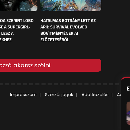
OA SZERINT LOBO
HATALMAS BOTRÁNY LETT AZ
E A SUPERGIRL-
ARK: SURVIVAL EVOLVED
 LESZ A
BŐVÍTMÉNYÉNEK AI
EKHEZ
ELŐZETESÉBŐL
ozzá akarsz szólni!
E
Impresszum
Szerzői jogok
Adatkezelés
Adatv