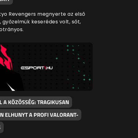
kyo Revengers megnyerte az első
 győzelmük keserédes volt, sőt,
otrányos.
L A KÖZÖSSÉG: TRAGIKUSAN
ON ELHUNYT A PROFI VALORANT-
S