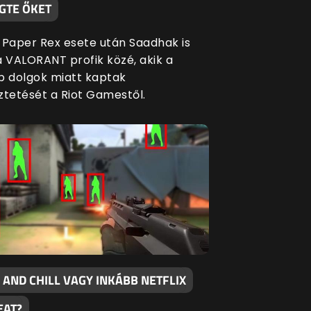
GTE ŐKET
s Paper Rex esete után Saadhak is
a VALORANT profik közé, akik a
b dolgok miatt kaptak
ztetését a Riot Gamestől.
 AND CHILL VAGY INKÁBB NETFLIX
EAT?