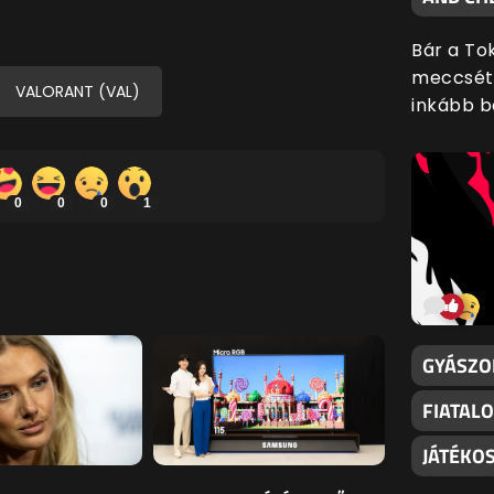
Bár a To
meccsét,
VALORANT (VAL)
inkább b
0
0
0
1
GYÁSZO
FIATAL
JÁTÉKO