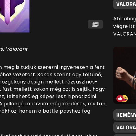
VALORA
Abbahagy
végre itt
VALORAN
s: Valorant
n meg is tudjuk szerezni ingyenesen a fent
óhoz vezetett. Sokak szerint egy feltűnő,
mozgékony design mellett rózsaszínes-
A füst mellett sokan még azt is sejtik, hogy
sz, feltehetőleg képes lesz hipnotizálni
. A pillangó motívum még kérdéses, miután
ynökhöz, hanem a battle passhez fog
KEMÉNY
VALORA