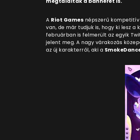
megtalálták a bannerét is.
A
Riot Games
népszerű kompetitív 
van, de már tudjuk is, hogy ki lesz 
februárban is felmerült az egyik Tw
jelent meg. A nagy várakozás közep
az új karakterről, aki a
SmokeDanc