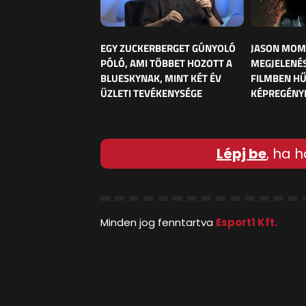
EGY ZUCKERBERGET GÚNYOLÓ
JASON MOM
PÓLÓ, AMI TÖBBET HOZOTT A
MEGJELENÉS
BLUESKYNAK, MINT KÉT ÉV
FILMBEN HŰ
ÜZLETI TEVÉKENYSÉGE
KÉPREGÉNY
Lépj be
, ha h
Minden jog fenntartva
Esport1 Kft.