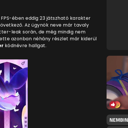
FPS-ében eddig 23 játszható karakter
a következő. Az ügynök neve már tavaly
itter-leak során, de még mindig nem
ette azonban néhány részlet már kiderül
er
kódnévre hallgat.
NEMBIN