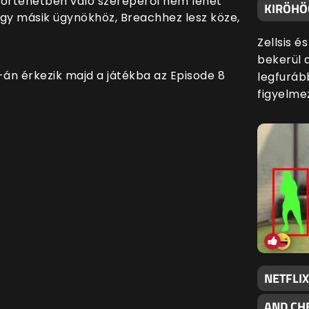
 történetben való szerepéről nem lehet
KIRÖHÖ
 egy másik ügynökhöz, Breachhez lesz köze,
Zellsis é
bekerül 
-án érkezik majd a játékba az Episode 8
legfuráb
figyelme
NETFLIX
AND CH