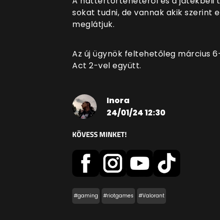
A háttértörténetéről és a játékbeli
sokat tudni, de vannak akik szerint
meglátjuk.
Az új ügynök feltehetőleg március 6
Act 2-vel együtt.
Inora
24/01/24 12:30
KÖVESS MINKET!
#gaming
#riotgames
#Valorant