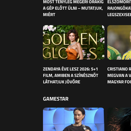
MOST TÉNYLEG MEGÉRI ÓRÁKIG
ELSZOMORÍ
A GÉP ELŐTT ÜLNI – MUTATJUK,
RAJONGÓKAT
MIÉRT
LEGSZEXISE
ZENDAYA ÉVE LESZ 2026: 5+1
CRISTIANO
FILM, AMIBEN A SZÍNÉSZNŐT
MEGVAN A 
LÁTHATJUK JÖVŐRE
MAGYAR FO
GAMESTAR