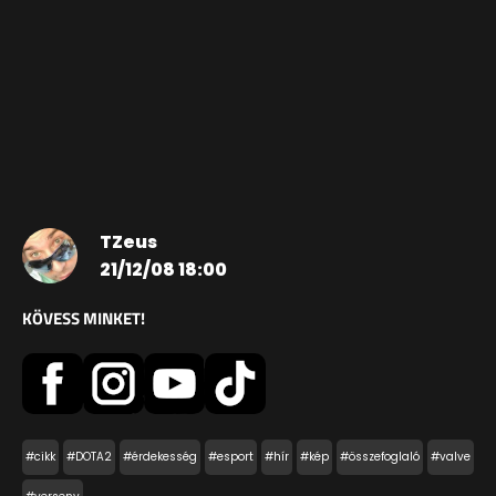
TZeus
21/12/08 18:00
KÖVESS MINKET!
#cikk
#DOTA2
#érdekesség
#esport
#hír
#kép
#összefoglaló
#valve