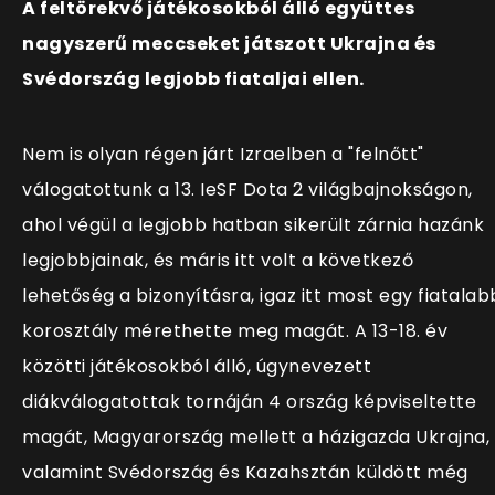
A feltörekvő játékosokból álló együttes
nagyszerű meccseket játszott Ukrajna és
Svédország legjobb fiataljai ellen.
Nem is olyan régen járt Izraelben a "felnőtt"
válogatottunk a 13. IeSF Dota 2 világbajnokságon,
ahol végül a legjobb hatban sikerült zárnia hazánk
legjobbjainak, és máris itt volt a következő
lehetőség a bizonyításra, igaz itt most egy fiatalab
korosztály mérethette meg magát. A 13-18. év
közötti játékosokból álló, úgynevezett
diákválogatottak tornáján 4 ország képviseltette
magát, Magyarország mellett a házigazda Ukrajna,
valamint Svédország és Kazahsztán küldött még