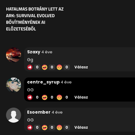
HATALMAS BOTRÁNY LETT AZ
ARK: SURVIVAL EVOLVED
BŐVÍTMÉNYÉNEK AI
ELŐZETESÉBŐL
Szaxy
4 éve
Gg
0
0
0
Válasz
centre_syrup
4 éve
GG
0
0
0
Válasz
Esoember
4 éve
GG
0
0
0
Válasz