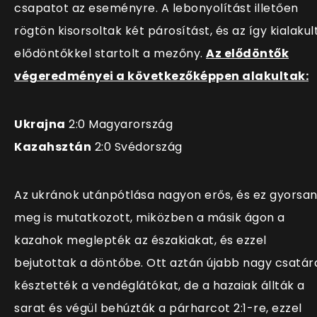
csapatot az eseményre. A lebonyolítást illetően
rögtön kisorsoltak két párosítást, és az így kialakul
elődöntőkkel startolt a mezőny.
Az elődöntők
végeredményei a következőképpen alakultak:
Ukrajna
2:0 Magyarország
Kazahsztán
2:0 Svédország
Az ukránok utánpótlása nagyon erős, és ez gyorsa
meg is mutatkozott, miközben a másik ágon a
kazahok meglepték az északiakat, és ezzel
bejutottak a döntőbe. Ott aztán újabb nagy csatár
késztették a vendéglátókat, de a hazaiak állták a
sarat és végül behúzták a párharcot 2:1-re, ezzel