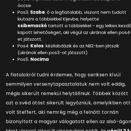
öccse
Pos3:
Szabe
: ő a legfiatalabb, viszont nem tudott
kiutazni a többiekkel Kijevbe, helyette
csibemackó
tartott a többiekkel - egy lelkes kezd
kapott lehetőséget, aki végül az ukránok ellen pos4
et játszott.
Pos4:
Kolos
: kézilabdázik és az NB2-ben játszik
(ukránok ellen pos3-at játszott)
Pos5:
Nocima
A fiatalokról tudni érdemes, hogy seriksen kívül
semmilyen versenytapasztalatuk nem volt eddig,
mégis sikerült remekül helytállniuk. Többek között
azt a svéd ötöst sikerült legyőzniük, amelyikben ott
volt Steffert, aki nemrég még a felnőtt tornán
bizonyított a magyar válogatott ellen az alsó-ágon
Most viszont sikerült visszavágni nekik, és
végül 2:1