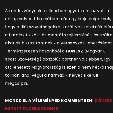
A rendezvénynek elsősorban egyébként az volt a
célja, melyen Ukrajnában már egy ideje dolgoznak,
hogy a diákszövetségekkel karöltve szeretnék elér
a fiatalok fizikális és mentális fejlesztését, és ezálta
akarják biztosítani nekik a versenyzési lehetőséget.
Természetesen hazánkból a
HUNESZ
(Magyar E-
sport Szövetség) abszolút partner volt ebben, így
ott lehetett Magyarország is ezen a nem hétközna
tornán, ahol végül a harmadik helyet sikerült
megcsípni.
MONDD EL A VÉLEMÉNYED KOMMENTBEN!
KÖVESS
MINKET FACEBOOKON IS!