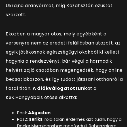
Ukrajna aranyérmet, míg Kazahsztán ezüstöt
szerzett.
Eközben a magyar ötös, mely egyébként a
versenyre nem az eredeti felállásban utazott, az
egyik játékosnak egészségügyi okokból ki kellett
hagynia a rendezvényt, bár végül a harmadik
helyért zajló csatában megengedték, hogy online
becsatlakozzon, és így tudott játszani otthonról a
fiatal titán.
A diákválogatottunk
at a
KSK.Hangyabois ötöse alkotta:
Pos1:
AAgoston
Pos2:
seriks
: róla talán érdemes azt tudni, hogy a
Docler Myrmidonsban megfordult Robeszpierre