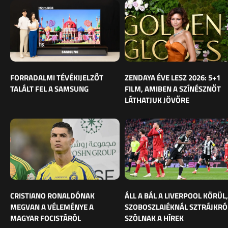
FORRADALMI TÉVÉKIJELZŐT
ZENDAYA ÉVE LESZ 2026: 5+1
TALÁLT FEL A SAMSUNG
FILM, AMIBEN A SZÍNÉSZNŐT
LÁTHATJUK JÖVŐRE
CRISTIANO RONALDÓNAK
ÁLL A BÁL A LIVERPOOL KÖRÜL,
MEGVAN A VÉLEMÉNYE A
SZOBOSZLAIÉKNÁL SZTRÁJKRÓ
MAGYAR FOCISTÁRÓL
SZÓLNAK A HÍREK