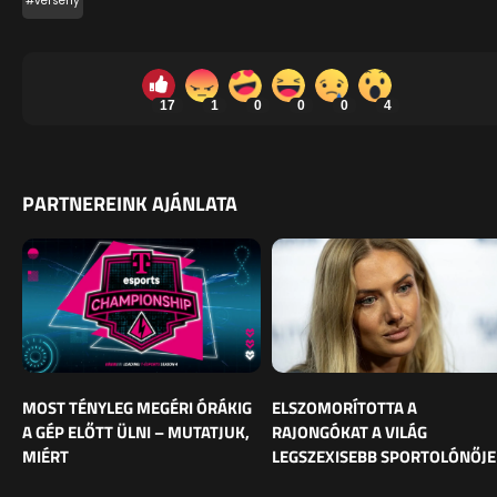
#verseny
17
1
0
0
0
4
PARTNEREINK AJÁNLATA
MOST TÉNYLEG MEGÉRI ÓRÁKIG
ELSZOMORÍTOTTA A
A GÉP ELŐTT ÜLNI – MUTATJUK,
RAJONGÓKAT A VILÁG
MIÉRT
LEGSZEXISEBB SPORTOLÓNŐJE