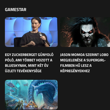
GAMESTAR
EGY ZUCKERBERGET GÚNYOLÓ
JASON MOMOA SZERINT LOBO
PÓLÓ, AMI TÖBBET HOZOTT A
MEGJELENÉSE A SUPERGIRL-
BLUESKYNAK, MINT KÉT ÉV
FILMBEN HŰ LESZ A
ÜZLETI TEVÉKENYSÉGE
KÉPREGÉNYEKHEZ