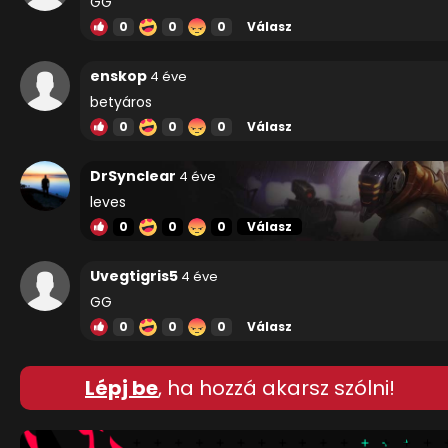
GG
0
0
0
Válasz
enskop
4 éve
betyáros
0
0
0
Válasz
DrSynclear
4 éve
leves
0
0
0
Válasz
Uvegtigris5
4 éve
GG
0
0
0
Válasz
Lépj be
, ha hozzá akarsz szólni!