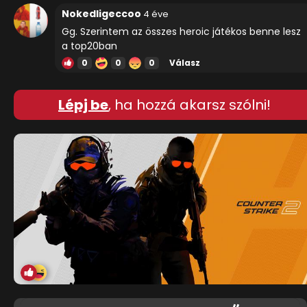
Nokedligeccoo
4 éve
Gg. Szerintem az összes heroic játékos benne lesz
a top20ban
0
0
0
Válasz
Lépj be
, ha hozzá akarsz szólni!