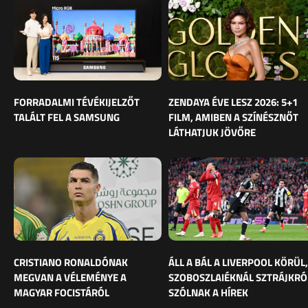
FORRADALMI TÉVÉKIJELZŐT
ZENDAYA ÉVE LESZ 2026: 5+1
TALÁLT FEL A SAMSUNG
FILM, AMIBEN A SZÍNÉSZNŐT
LÁTHATJUK JÖVŐRE
CRISTIANO RONALDÓNAK
ÁLL A BÁL A LIVERPOOL KÖRÜL,
MEGVAN A VÉLEMÉNYE A
SZOBOSZLAIÉKNÁL SZTRÁJKRÓ
MAGYAR FOCISTÁRÓL
SZÓLNAK A HÍREK