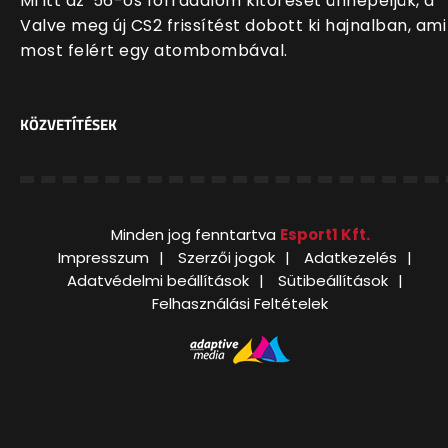
Mi itt az '56-os forradalom kitörését ünnepeljük, a
Valve meg új CS2 frissítést dobott ki hajnalban, ami
most felért egy atombombával.
KÖZVETÍTÉSEK
Minden jog fenntartva
Esport1 Kft.
Impresszum
Szerzői jogok
Adatkezelés
Adatvédelmi beállítások
Sütibeállítások
Felhasználási Feltételek