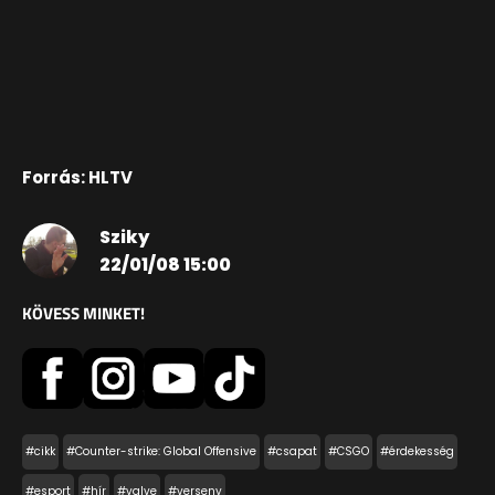
Forrás: HLTV
Sziky
22/01/08 15:00
KÖVESS MINKET!
#cikk
#Counter-strike: Global Offensive
#csapat
#CSGO
#érdekesség
#esport
#hír
#valve
#verseny