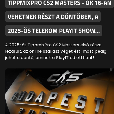
TIPPMIXPRO CS2 MASTERS - ŐK 16-AN
VEHETNEK RÉSZT A DÖNTŐBEN, A
2025-ÖS TELEKOM PLAYIT SHOW…
A 2025-ös TippmixPro CS2 Masters első része
lezárult, az online szakasz véget ért, most pedig
jöhet a döntő, aminek a PlayIT ad otthont!