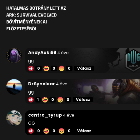
HATALMAS BOTRÁNY LETT AZ
ARK: SURVIVAL EVOLVED
BŐVÍTMÉNYÉNEK AI
ELŐZETESÉBŐL
AndyAoki99
4 éve
gg
0
0
0
Válasz
DrSynclear
4 éve
gg
1
0
0
Válasz
centre_syrup
4 éve
GG
0
0
0
Válasz