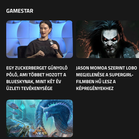
GAMESTAR
EGY ZUCKERBERGET GÚNYOLÓ
JASON MOMOA SZERINT LOBO
PÓLÓ, AMI TÖBBET HOZOTT A
MEGJELENÉSE A SUPERGIRL-
BLUESKYNAK, MINT KÉT ÉV
FILMBEN HŰ LESZ A
ÜZLETI TEVÉKENYSÉGE
KÉPREGÉNYEKHEZ