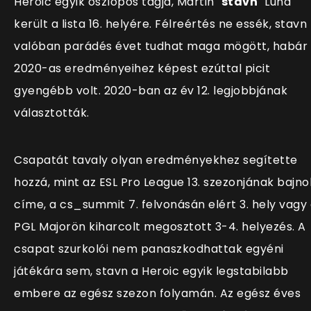
Heroic egyik oszlopos tagja,
Martin "
stavn
" Lund
került a lista 16. helyére. Félreértés ne essék, stavn
valóban parádés évet tudhat maga mögött, habár
2020-as eredményeihez képest ezúttal picit
gyengébb volt. 2020-ban az év 12. legjobbjának
választották.
Csapatát tavaly olyan eredményekhez segítette
hozzá, mint az ESL Pro League 13. szezonjának bajno
címe, a cs_summit 7. felvonásán elért 3. hely vagy
PGL Majorön kiharcolt megosztott 3-4. helyezés. A
csapat szurkolói nem panaszkodhattak egyéni
játékára sem, stavn a Heroic egyik legstabilabb
embere az egész szezon folyamán. Az egész éves