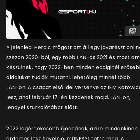
A jelenlegi Heroic mögött ott áll egy javarészt onlin
szezon 2020-ből, egy több LAN-os 2021 és most arr
készülnek, hogy 2022-ben minden eddiginél erőseb
oldalukat tudják mutatni, lehetőleg minnél több
LAN-on. A csapat első idei versenye az IEM Katowic
lesz, ahol február 17-én kezdenek majd, LAN-on,
lengyel szurkolótábor előtt.
2022 legérdekesebb újoncának, akire mindenkinek
érdemes lesz figyelnie, m0NESYt tette meg. A