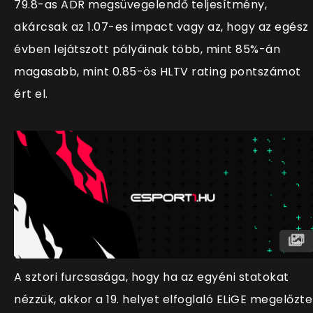
79.8-as ADR megsüvegelendő teljesítmény,
akárcsak az 1.07-es impact vagy az, hogy az egész
évben lejátszott pályáinak több, mint 85%-án
magasabb, mint 0.85-ös HLTV rating pontszámot
ért el.
A sztori furcsasága, hogy ha az egyéni statokat
nézzük, akkor a 19. helyet elfoglaló ELiGE megelőzte