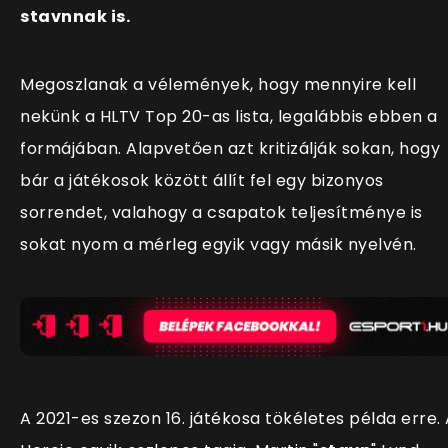
stavnnak is.
Megoszlanak a vélemények, hogy mennyire kell
nekünk a HLTV Top 20-as lista, legalábbis ebben a
formájában. Alapvetően azt kritizálják sokan, hogy
bár a játékosok között állít fel egy bizonyos
sorrendet, valahogy a csapatok teljesítménye is
sokat nyom a mérleg egyik vagy másik nyelvén.
A 2021-es szezon 16. játékosa tökéletes példa erre.