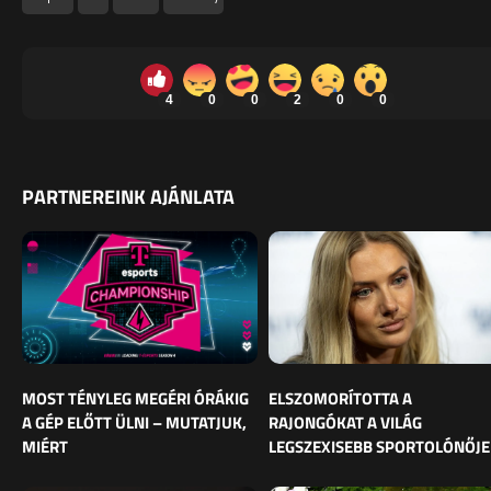
4
0
0
2
0
0
PARTNEREINK AJÁNLATA
MOST TÉNYLEG MEGÉRI ÓRÁKIG
ELSZOMORÍTOTTA A
A GÉP ELŐTT ÜLNI – MUTATJUK,
RAJONGÓKAT A VILÁG
MIÉRT
LEGSZEXISEBB SPORTOLÓNŐJE