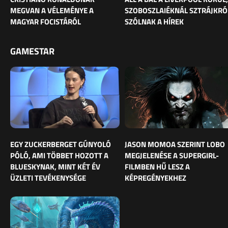
MEGVAN A VÉLEMÉNYE A
SZOBOSZLAIÉKNÁL SZTRÁJKRÓ
MAGYAR FOCISTÁRÓL
SZÓLNAK A HÍREK
GAMESTAR
EGY ZUCKERBERGET GÚNYOLÓ
JASON MOMOA SZERINT LOBO
PÓLÓ, AMI TÖBBET HOZOTT A
MEGJELENÉSE A SUPERGIRL-
BLUESKYNAK, MINT KÉT ÉV
FILMBEN HŰ LESZ A
ÜZLETI TEVÉKENYSÉGE
KÉPREGÉNYEKHEZ