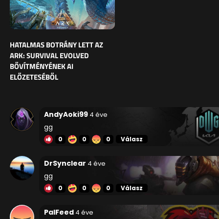
HATALMAS BOTRÁNY LETT AZ
ARK: SURVIVAL EVOLVED
BŐVÍTMÉNYÉNEK AI
ELŐZETESÉBŐL
AndyAoki99
4 éve
gg
0
0
0
Válasz
DrSynclear
4 éve
gg
0
0
0
Válasz
PalFeed
4 éve