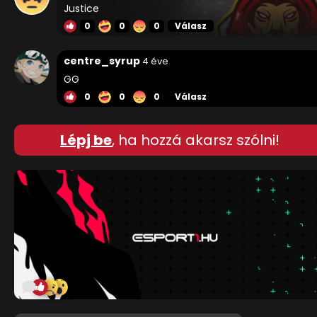
Justice
0
0
0
Válasz
centre_syrup
4 éve
GG
0
0
0
Válasz
Lépj be
, ha hozzá akarsz szólni!