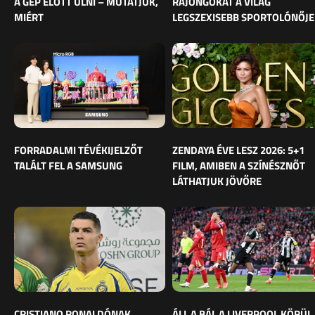
A GÉP ELŐTT ÜLNI – MUTATJUK,
RAJONGÓKAT A VILÁG
MIÉRT
LEGSZEXISEBB SPORTOLÓNŐJE
FORRADALMI TÉVÉKIJELZŐT
ZENDAYA ÉVE LESZ 2026: 5+1
TALÁLT FEL A SAMSUNG
FILM, AMIBEN A SZÍNÉSZNŐT
LÁTHATJUK JÖVŐRE
CRISTIANO RONALDÓNAK
ÁLL A BÁL A LIVERPOOL KÖRÜL,