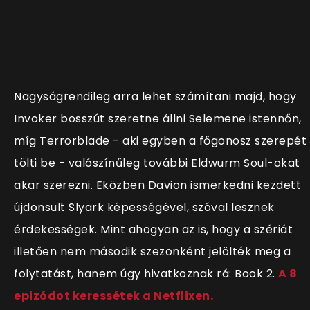
Nagyságrendileg arra lehet számítani majd, hogy
Invoker bosszút szeretne állni Selemene istennőn,
míg Terrorblade - aki egyben a főgonosz szerepét
tölti be - valószínűleg további Eldwurm Soul-okat
akar szerezni. Eközben Davion ismerkedni kezdett
újdonsült Slyark képességével, szóval lesznek
érdekességek. Mint ahogyan az is, hogy a szériát
illetően nem második szezonként jelölték meg a
folytatást, hanem úgy hivatkoznak rá: Book 2.
A 8
epizódot keressétek a Netflixen.