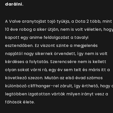
darálni.
A Valve aranytojást tojó tyúkja, a Dota 2 több, mint
10 éve robog a siker útján, nem is volt véletlen, hog
kapott egy anime feldolgozást a tavalyi
esztendőben. Ez viszont szinte a megjelenés
napjától nagy sikernek örvendett, így nem is volt
kérdéses a folytatás. Szerencsére nem is kellett
olyan sokat várni rá, egy év sem telt és máris itt a
következő szezon. Miután az első évad számos
különböző cliffhanger-rel zárult, így érthető, hogy 
legtöbben izgatottan várták milyen irányt vesz a
főhösök élete.