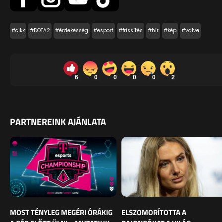
#cikk
#DOTA2
#érdekesség
#esport
#frissítés
#hír
#kép
#valve
6
0
0
0
0
2
PARTNEREINK AJÁNLATA
MOST TÉNYLEG MEGÉRI ÓRÁKIG
ELSZOMORÍTOTTA A