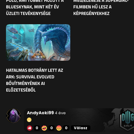
PÓLÓ, AMI TÖBBET HOZOTT A
MEGJELENÉSE A SUPERGIRL-
BLUESKYNAK, MINT KÉT ÉV
FILMBEN HŰ LESZ A
ÜZLETI TEVÉKENYSÉGE
KÉPREGÉNYEKHEZ
HATALMAS BOTRÁNY LETT AZ
ARK: SURVIVAL EVOLVED
BŐVÍTMÉNYÉNEK AI
ELŐZETESÉBŐL
AndyAoki99
4 éve
0
0
0
Válasz