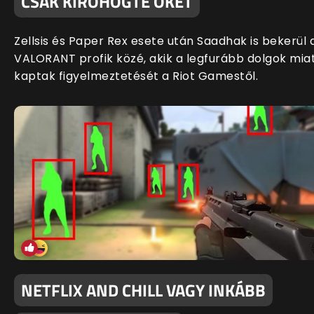
CSAK KIRÖHÖGTE ŐKET
Zellsis és Paper Rex esete után Saadhak is bekerül 
VALORANT profik közé, akik a legfurább dolgok mia
kaptak figyelmeztetését a Riot Gamestől.
NETFLIX AND CHILL VAGY INKÁBB