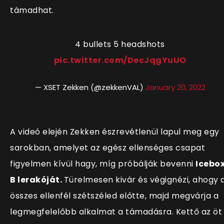
támadhat.
4 bullets 5 headshots
pic.twitter.com/DecJqgYuUO
— XSET Zekken (@zekkenVAL)
January 20, 2022
A videó elején Zekken észrevétlenül lapul meg egy
sarokban, amelyet az egész ellenséges csapat
figyelmen kívül hagy, míg próbálják bevenni
Icebo
B lerakóját.
Türelmesen kivár és végignézi, ahogy 
összes ellenfél szétszéled előtte, majd megvárja a
legmegfelelőbb alkalmat a támadásra. Kettő az öt