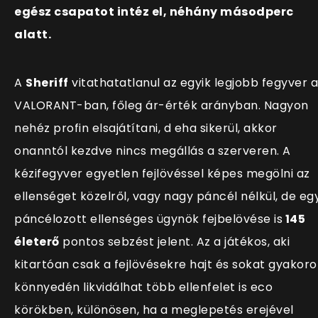
egész csapatot intéz el, néhány másodperc
alatt.
A
Sheriff
vitathatatlanul az egyik legjobb fegyver a
VALORANT-ban, főleg ár-érték arányban. Nagyon
nehéz profin elsajátítani, d eha sikerül, akkor
onanntól kezdve nincs megállás a szerveren. A
kézifegyver egyetlen fejlövéssel képes megölni az
ellenséget közelről, vagy nagy páncél nélkül, de eg
páncélozott ellenséges ügynök fejbelövése is
145
életerő
pontos sebzést jelent. Az a játékos, aki
kitartóan csak a fejlövésekre hajt és sokat gyakorol
könnyedén likvidálhat több ellenfelet is eco
körökben, különösen, ha a meglepetés erejével