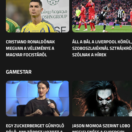
CRISTIANO RONALDÓNAK
ÁLL A BÁL A LIVERPOOL KÖRÜL,
MEGVAN A VÉLEMÉNYE A
SZOBOSZLAIÉKNÁL SZTRÁJKRÓ
MAGYAR FOCISTÁRÓL
SZÓLNAK A HÍREK
GAMESTAR
EGY ZUCKERBERGET GÚNYOLÓ
JASON MOMOA SZERINT LOBO