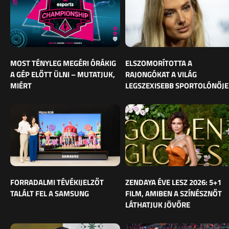
MOST TÉNYLEG MEGÉRI ÓRÁKIG
ELSZOMORÍTOTTA A
A GÉP ELŐTT ÜLNI – MUTATJUK,
RAJONGÓKAT A VILÁG
MIÉRT
LEGSZEXISEBB SPORTOLÓNŐJE
FORRADALMI TÉVÉKIJELZŐT
ZENDAYA ÉVE LESZ 2026: 5+1
TALÁLT FEL A SAMSUNG
FILM, AMIBEN A SZÍNÉSZNŐT
LÁTHATJUK JÖVŐRE