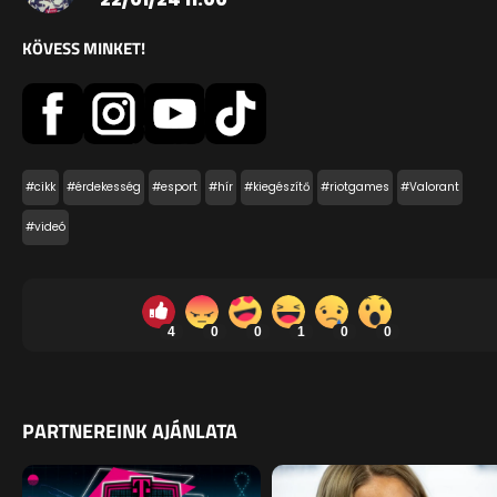
KÖVESS MINKET!
#cikk
#érdekesség
#esport
#hír
#kiegészítő
#riotgames
#Valorant
#videó
4
0
0
1
0
0
PARTNEREINK AJÁNLATA