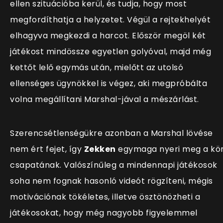
ellen szituációba kerül, és tudja, hogy most
megfordíthatja a helyzetet. Végül a rejtekhelyét
elhagyva megkezdi a harcot. Először megöl két
játékost mindössze egyetlen golyóval, majd még
kettőt lelő egymás után, mielőtt az utolsó
ellenséges ügynökkel is végez, aki megpróbálta
volna megállítani Marshal-jával a mészárlást.
Szerencsétlenségükre azonban a Marshal lövése
nem ért fejet, így
Zekken
egymaga nyeri meg a kö
csapatának. Valószínűleg a mindennapi játékosok
soha nem fognak hasonló videót rögzíteni, mégis
motivációnak tökéletes, illetve ösztönözheti a
játékosokat, hogy még nagyobb figyelemmel