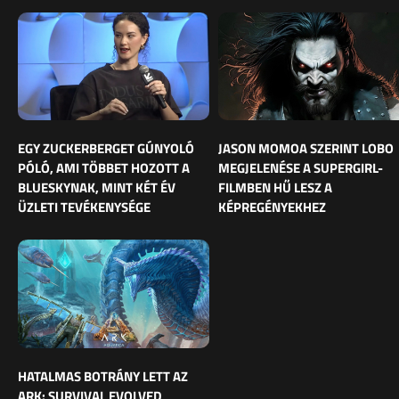
EGY ZUCKERBERGET GÚNYOLÓ
JASON MOMOA SZERINT LOBO
PÓLÓ, AMI TÖBBET HOZOTT A
MEGJELENÉSE A SUPERGIRL-
BLUESKYNAK, MINT KÉT ÉV
FILMBEN HŰ LESZ A
ÜZLETI TEVÉKENYSÉGE
KÉPREGÉNYEKHEZ
HATALMAS BOTRÁNY LETT AZ
ARK: SURVIVAL EVOLVED