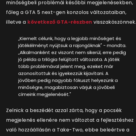
minőségbeli problémái későbbi megjelenésekben,
főleg a GTA 5 next-gen konzolos változataiban,
illetve a
következő GTA-részben
visszaköszönnek
„Kiemelt célunk, hogy a legjobb minőséget és
játékélményt nyújtsuk a rajongóknak" - mondta.
„Alkalmanként ez viszont nem sikerül, erre pedig
jó példa a trilógia felújított változata. A játék
több problémával jelent meg, ezeket már
azonosítottuk és igyekezzük kijavítani. A
jövőben pedig nagyobb fókuszt helyezünk a
minőségre, magabiztosan várjuk a jövőbeli
címeink megjelenését."
Zelnick a beszédét azzal zárta, hogy a pocsék
megjelenés ellenére nem változtat a fejlesztéshez
való hozzáállásán a Take-Two, ebbe beleértve a