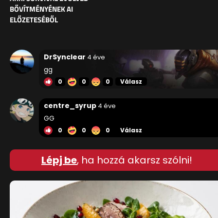
BŐVÍTMÉNYÉNEK AI
ELŐZETESÉBŐL
DrSynclear
4 éve
gg
0
0
0
Válasz
centre_syrup
4 éve
GG
0
0
0
Válasz
Lépj be
, ha hozzá akarsz szólni!