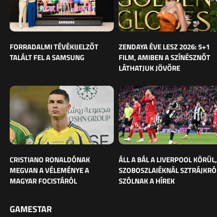
FORRADALMI TÉVÉKIJELZŐT
ZENDAYA ÉVE LESZ 2026: 5+1
TALÁLT FEL A SAMSUNG
FILM, AMIBEN A SZÍNÉSZNŐT
LÁTHATJUK JÖVŐRE
CRISTIANO RONALDÓNAK
ÁLL A BÁL A LIVERPOOL KÖRÜL,
MEGVAN A VÉLEMÉNYE A
SZOBOSZLAIÉKNÁL SZTRÁJKRÓ
MAGYAR FOCISTÁRÓL
SZÓLNAK A HÍREK
GAMESTAR