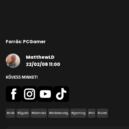
Forrás: PCGamer
MatthewLD
22/02/08 11:00
KÖVESS MINKET!
#cikk
#Egyéb
#elemzés
#érdekesség
#gaming
#hír
#üzlet