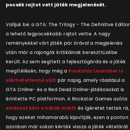
pocsék rajtot vett játék megjelenését.
Valljuk be: a GTA: The Trilogy - The Definitive Editio
a lehető legpocsékabb rajtot vette. A nagy
reményekkel várt játék pár órával a megjelenés
után már a rajongók kritikáinak kereszttüzébe
került. Az sem segített a fejlesztőgárda és a játék
megítélésén, hogy még a
Rockstar Launcher is
elérhetetlenné vált
pár napig, amely ráadásul a
GTA Online- és a Red Dead Online-játékosokat is
érintette PC platformon. A Rockstar Games azóta
elnézést kért a hibák miatt
és ígéretet tettek rá,
hogy ezeket mihamarabb kijavítják, ezen a ponton
azonban már sokan kérték vissza a játék vételárát.