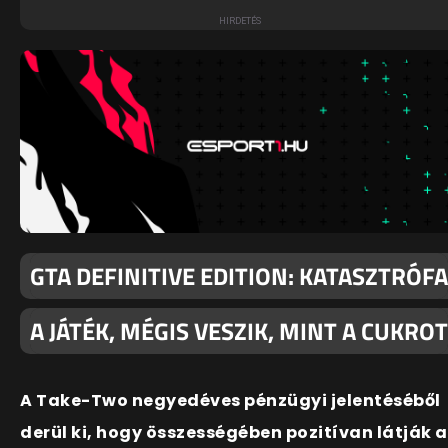
GTA DEFINITIVE EDITION: KATASZTRÓFA
A JÁTÉK, MÉGIS VESZIK, MINT A CUKROT
A Take-Two negyedéves pénzügyi jelentéséből
derül ki, hogy összességében pozitívan látják a