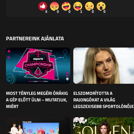
4
0
0
1
0
0
PARTNEREINK AJÁNLATA
MOST TÉNYLEG MEGÉRI ÓRÁKIG
ELSZOMORÍTOTTA A
A GÉP ELŐTT ÜLNI – MUTATJUK,
RAJONGÓKAT A VILÁG
MIÉRT
LEGSZEXISEBB SPORTOLÓNŐJE