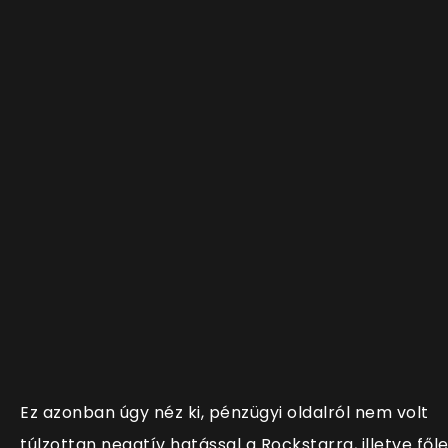
Ez azonban úgy néz ki, pénzügyi oldalról nem volt
túlzottan negatív hatással a Rockstarra, illetve fől