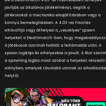
javítják az általános játékélményt, segítik a
játékosokat a mechanika elsajátításában vagy a
könnyű bemelegítésben. A 4.03-as frissítés
eltávolítja vagy áthelyezi a „veszélyes” spawn
helyeket a Deathmatch-ben, hogy megakadályozz
a játékosok azonnali halálát a feltámadás után. A
spawn logikája és elhelyezése is javult. A Riot szerin
a spawning logika most azokat a helyeket részesíti
előnyben, amelyek távolabb vannak az elhalálozás
helytől.