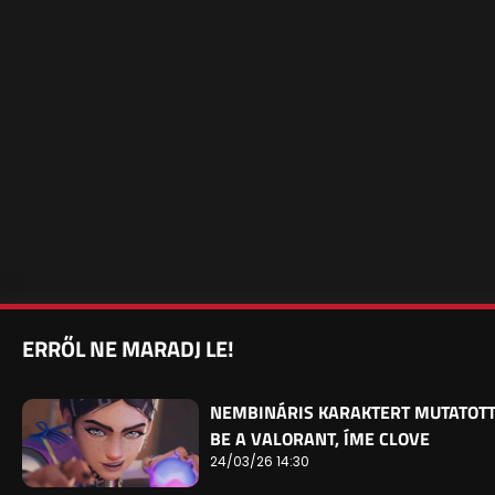
ERRŐL NE MARADJ LE!
NEMBINÁRIS KARAKTERT MUTATOT
BE A VALORANT, ÍME CLOVE
24/03/26 14:30