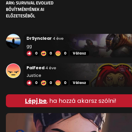
ARK: SURVIVAL EVOLVED
BŐVÍTMÉNYÉNEK AI
ELŐZETESÉBŐL
DrSynclear
4 éve
gg
0
0
0
Válasz
PalFeed
4 éve
Justice
0
0
0
Válasz
Lépj be
, ha hozzá akarsz szólni!