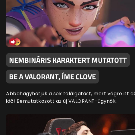
NEMBINÁRIS KARAKTERT MUTATOTT
BE A VALORANT, ÍME CLOVE
Abbahagyhatjuk a sok találgatást, mert végre itt a
idő! Bemutatkozott az új VALORANT-ügynök.